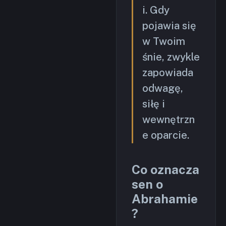
i. Gdy
pojawia się
w Twoim
śnie, zwykle
zapowiada
odwagę,
siłę i
wewnętrzn
e oparcie.
Co oznacza
sen o
Abrahamie
?