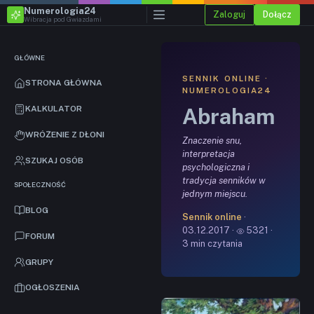
Numerologia24
Zaloguj
Dołącz
Wibracja pod Gwiazdami
GŁÓWNE
SENNIK ONLINE ·
STRONA GŁÓWNA
NUMEROLOGIA24
Abraham
KALKULATOR
WRÓŻENIE Z DŁONI
Znaczenie snu,
interpretacja
SZUKAJ OSÓB
psychologiczna i
tradycja senników w
SPOŁECZNOŚĆ
jednym miejscu.
BLOG
Sennik online
·
03.12.2017 ·
5321 ·
FORUM
3 min czytania
GRUPY
OGŁOSZENIA