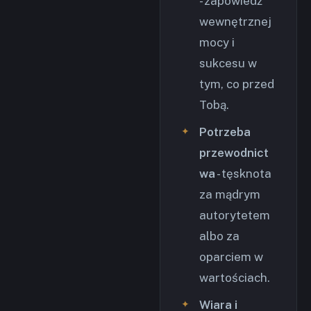
- zapowiedź
wewnętrznej
mocy i
sukcesu w
tym, co przed
Tobą.
Potrzeba
przewodnict
wa
- tęsknota
za mądrym
autorytetem
albo za
oparciem w
wartościach.
Wiara i