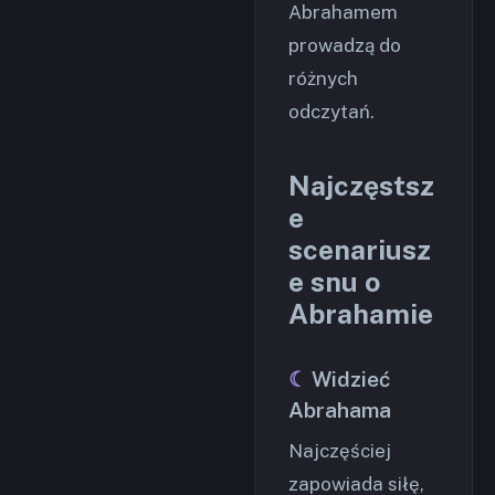
Abrahamem
prowadzą do
różnych
odczytań.
Najczęstsz
e
scenariusz
e snu o
Abrahamie
Widzieć
Abrahama
Najczęściej
zapowiada siłę,