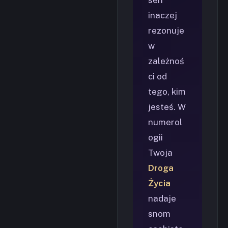
inaczej
rezonuje
w
zależnoś
ci od
tego, kim
jesteś. W
numerol
ogii
Twoja
Droga
Życia
nadaje
snom