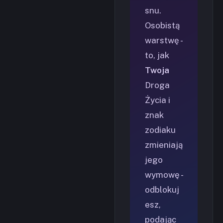
snu.
Osobistą
warstwę -
to, jak
Twoja
Droga
Życia i
znak
zodiaku
zmieniają
jego
wymowę -
odblokuj
esz,
podając