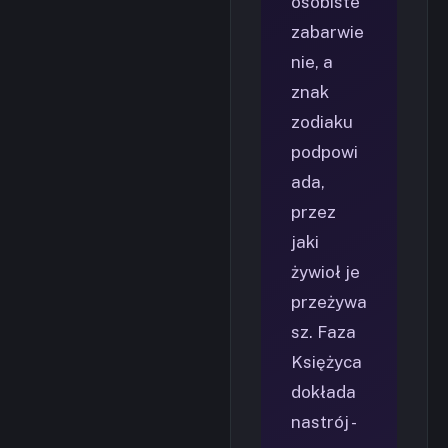
osobiste
zabarwie
nie, a
znak
zodiaku
podpowi
ada,
przez
jaki
żywioł je
przeżywa
sz. Faza
Księżyca
dokłada
nastrój -