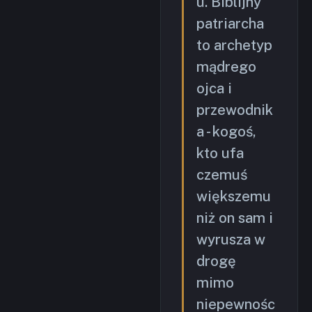
u. Biblijny
patriarcha
to archetyp
mądrego
ojca i
przewodnik
a - kogoś,
kto ufa
czemuś
większemu
niż on sam i
wyrusza w
drogę
mimo
niepewnośc