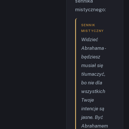
sennika
mistycznego:
SENNIK
MISTYCZNY
Widzieć
Abrahama -
będziesz
musiał się
tłumaczyć,
bo nie dla
wszystkich
Twoje
intencje są
jasne. Być
Abrahamem