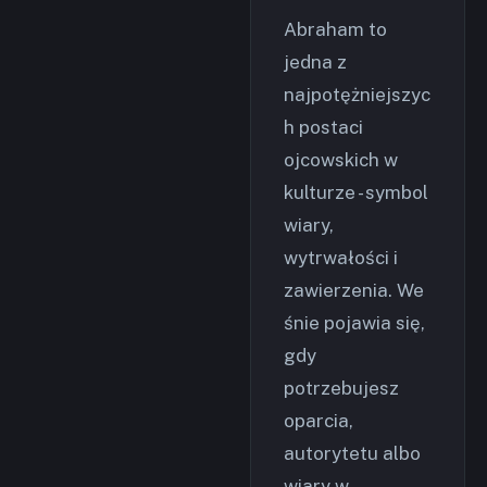
Abraham to
jedna z
najpotężniejszyc
h postaci
ojcowskich w
kulturze - symbol
wiary,
wytrwałości i
zawierzenia. We
śnie pojawia się,
gdy
potrzebujesz
oparcia,
autorytetu albo
wiary w