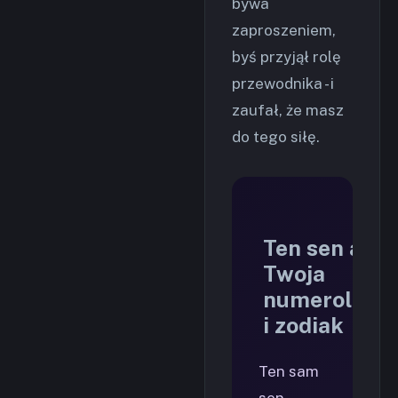
bywa
zaproszeniem,
byś przyjął rolę
przewodnika - i
zaufał, że masz
do tego siłę.
Ten sen a
Twoja
numerologia
i zodiak
Ten sam
sen