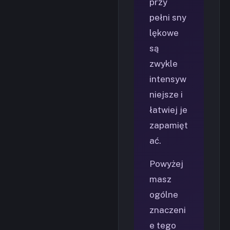
przy
pełni sny
lękowe
są
zwykle
intensyw
niejsze i
łatwiej je
zapamięt
ać.
Powyżej
masz
ogólne
znaczeni
e tego