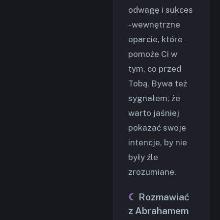
odwagę i sukces
- wewnętrzne
oparcie, które
pomoże Ci w
tym, co przed
Tobą. Bywa też
sygnałem, że
warto jaśniej
pokazać swoje
intencje, by nie
były źle
zrozumiane.
Rozmawiać
z Abrahamem