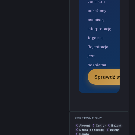
zodiaku - i
pokażemy
osobistą
interpretację
tego snu.
Rejestracja
jest
bezpłatna.
Sprawdź swoją w
POKREWNE SNY
Akcent
Cukier
Bażant
Dzida (oszczep)
Dźwig
Banda