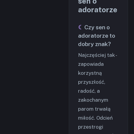
sen o
adoratorze
Czy sen o
adoratorze to
dobry znak?
Najczęściej tak -
zapowiada
korzystną
przyszłość,
radość, a
zakochanym
parom trwałą
miłość. Odcień
przestrogi