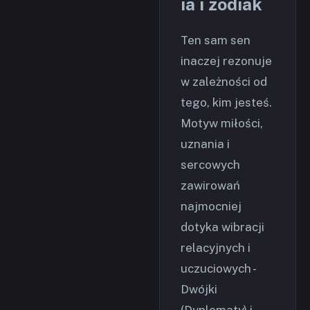
ia i zodiak
Ten sam sen
inaczej rezonuje
w zależności od
tego, kim jesteś.
Motyw miłości,
uznania i
sercowych
zawirowań
najmocniej
dotyka wibracji
relacyjnych i
uczuciowych -
Dwójki
(Dyplomaty) i