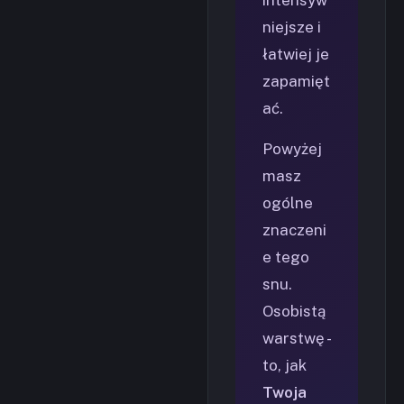
niejsze i
łatwiej je
zapamięt
ać.
Powyżej
masz
ogólne
znaczeni
e tego
snu.
Osobistą
warstwę -
to, jak
Twoja