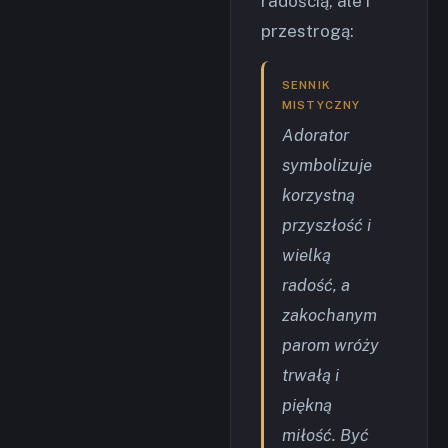
radością, ale i
przestrogą:
SENNIK
MISTYCZNY
Adorator
symbolizuje
korzystną
przyszłość i
wielką
radość, a
zakochanym
parom wróży
trwałą i
piękną
miłość. Być