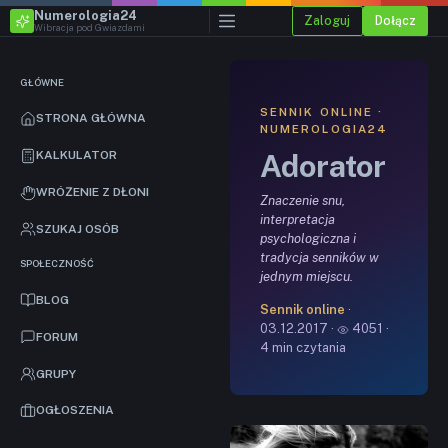
Numerologia24
Zaloguj
Dołącz
Wibracja pod Gwiazdami
GŁÓWNE
SENNIK ONLINE ·
STRONA GŁÓWNA
NUMEROLOGIA24
Adorator
KALKULATOR
WRÓŻENIE Z DŁONI
Znaczenie snu,
interpretacja
SZUKAJ OSÓB
psychologiczna i
tradycja senników w
SPOŁECZNOŚĆ
jednym miejscu.
BLOG
Sennik online
·
03.12.2017 ·
4051 ·
FORUM
4 min czytania
GRUPY
OGŁOSZENIA