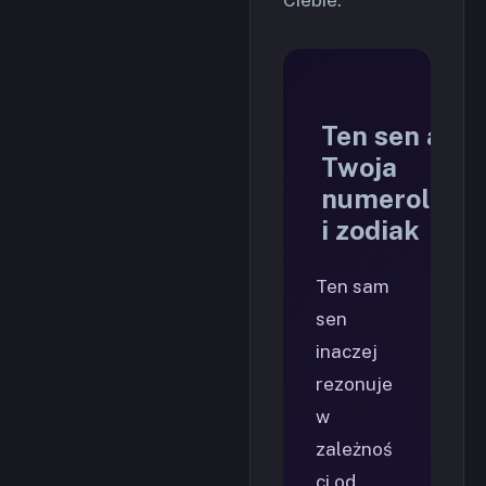
Ten sen a
Twoja
numerologia
i zodiak
Ten sam
sen
inaczej
rezonuje
w
zależnoś
ci od