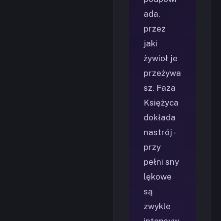
ada,
przez
jaki
żywioł je
przeżywa
sz. Faza
Księżyca
dokłada
nastrój -
przy
pełni sny
lękowe
są
zwykle
intensyw