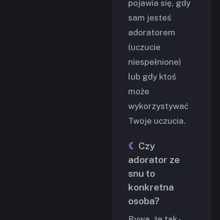
pojawia się, gdy
sam jesteś
adoratorem
(uczucie
niespełnione)
lub gdy ktoś
może
wykorzystywać
Twoje uczucia.
Czy
adorator ze
snu to
konkretna
osoba?
Bywa, że tak -