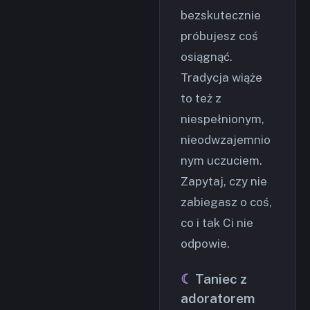
bezskutecznie
próbujesz coś
osiągnąć.
Tradycja wiąże
to też z
niespełnionym,
nieodwzajemnio
nym uczuciem.
Zapytaj, czy nie
zabiegasz o coś,
co i tak Ci nie
odpowie.
Taniec z
adoratorem