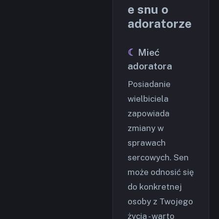
e snu o
adoratorze
Mieć
adoratora
Posiadanie
wielbiciela
zapowiada
zmiany w
sprawach
sercowych. Sen
może odnosić się
do konkretnej
osoby z Twojego
życia - warto