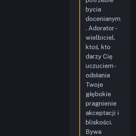
bycia
docenianym
. Adorator -
wielbiciel,
ktoś, kto
darzy Cię
uczuciem -
odsłania
Twoje
głębokie
pragnienie
akceptacji i
bliskości.
Bywa