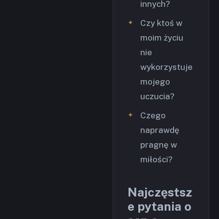
innych?
Czy ktoś w
moim życiu
nie
wykorzystuje
mojego
uczucia?
Czego
naprawdę
pragnę w
miłości?
Najczęstsz
e pytania o