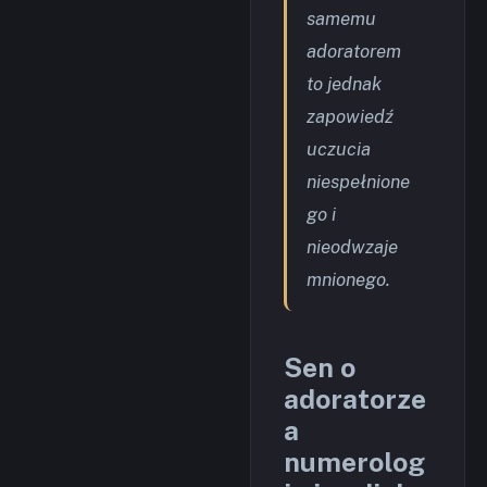
samemu
adoratorem
to jednak
zapowiedź
uczucia
niespełnione
go i
nieodwzaje
mnionego.
Sen o
adoratorze
a
numerolog