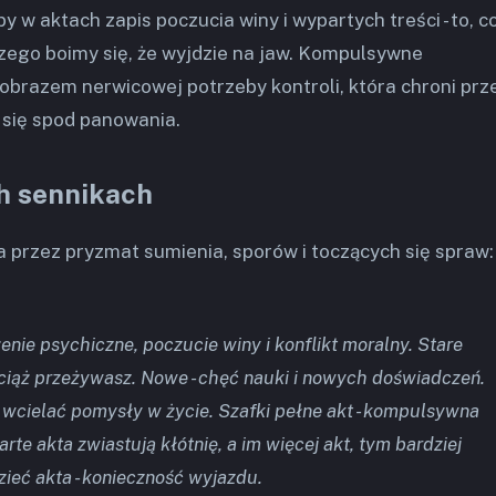
y w aktach zapis poczucia winy i wypartych treści - to, c
zego boimy się, że wyjdzie na jaw. Kompulsywne
brazem nerwicowej potrzeby kontroli, która chroni prz
 się spod panowania.
h sennikach
a przez pryzmat sumienia, sporów i toczących się spraw:
enie psychiczne, poczucie winy i konflikt moralny. Stare
wciąż przeżywasz. Nowe - chęć nauki i nowych doświadczeń.
ij wcielać pomysły w życie. Szafki pełne akt - kompulsywna
arte akta zwiastują kłótnię, a im więcej akt, tym bardziej
ieć akta - konieczność wyjazdu.