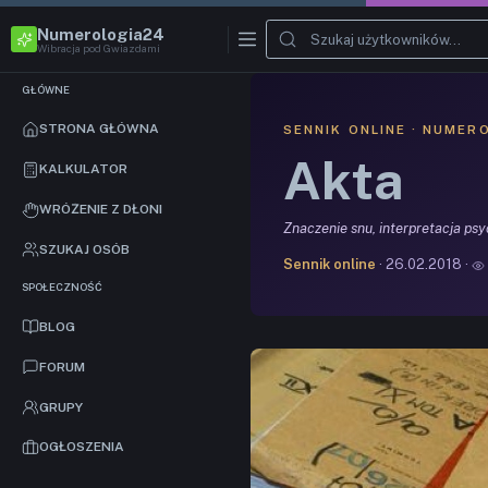
Numerologia24
Wibracja pod Gwiazdami
GŁÓWNE
STRONA GŁÓWNA
SENNIK ONLINE · NUMER
Akta
KALKULATOR
WRÓŻENIE Z DŁONI
Znaczenie snu, interpretacja ps
SZUKAJ OSÓB
Sennik online
· 26.02.2018 ·
SPOŁECZNOŚĆ
BLOG
FORUM
GRUPY
OGŁOSZENIA