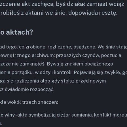
czenie akt zachęca, byś działał zamiast wciąż
 robiłeś z aktami we śnie, dopowiada resztę.
 o aktach?
lad tego, co zrobione, rozliczone, osądzone. We śnie staj
ewnętrznego archiwum: przeszłych czynów, poczucia
eszcze nie zamknąłeś. Bywają znakiem obciążonego
ienia porządku, wiedzy i kontroli. Pojawiają się zwykle, g
ga się rozliczenia albo gdy stoisz przed nowym
sz świadomie rozpocząć.
kle wokół trzech znaczeń:
ie winy
- akta symbolizują ciężar sumienia, konflikt moral
.