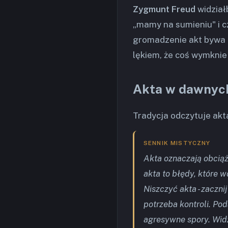
Zygmunt Freud
widziałb
„mamy na sumieniu" i c
gromadzenie akt bywa o
lękiem, że coś wymknie
Akta w dawnyc
Tradycja odczytuje akt
SENNIK MISTYCZNY
Akta oznaczają obciąż
akta to błędy, które 
Niszczyć akta - zaczn
potrzeba kontroli. Pod
agresywne spory. Widz