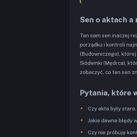
Sen o aktach a 
Ten sam sen inaczej re
porządku i kontroli naj
(Budowniczego), której
Siódemki (Mędrca), która
zobaczyć, co ten sen zn
Pytania, które 
Czy akta były stare
Jakie dawne błędy w
Czy nie próbuję ko