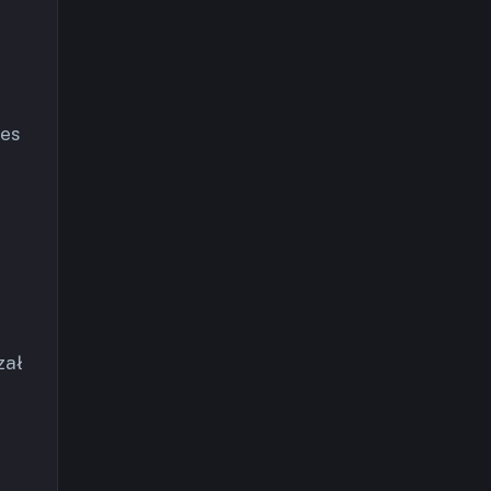
ces
zał