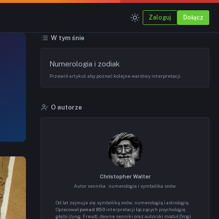
Zaloguj
Dołącz
W tym śnie
Numerologia i zodiak
Przewiń artykuł, aby poznać kolejne warstwy interpretacji.
O autorze
Christopher Walter
Autor sennika · numerologia i symbolika snów
Od lat zajmuje się symboliką snów, numerologią i astrologią.
Opracował
ponad 850
interpretacji łączących psychologię
głębi (Jung, Freud), dawne senniki oraz autorski moduł Drogi