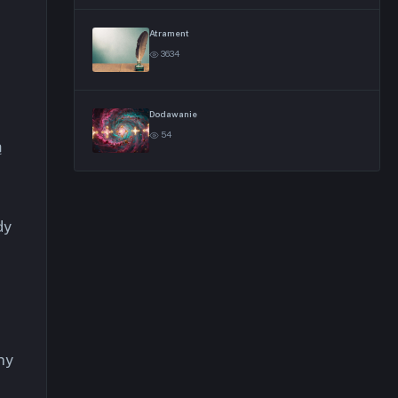
Atrament
3634
Dodawanie
54
ą
dy
ny