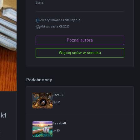
Życia.
Zweryfikowane redakcyjnie
Aktualizacja: 08.2026
Poznaj autora
Więcej snów w senniku
Podobne sny
Borsuk
82
ikt
Baseball
80
i