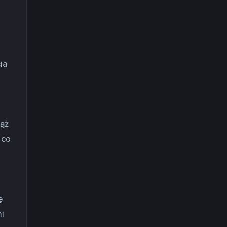
ia
iąż
 co
ę
i