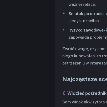
ważnej relacji.
Smutek po stracie
-
kiedyś utraciłeś.
Ryzyko zawodowe
-
zapowiada problemy 
Zwróć uwagę, czy sam b
niego kupowałeś - to ro
ostrzeżeniu w interesa
Najczęstsze sc
Widzieć pośredni
Sam widok akwizytora o