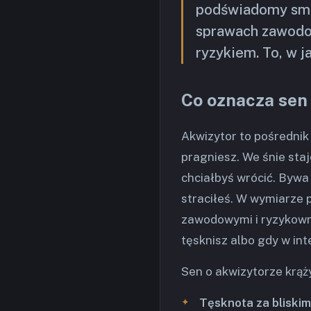
podświadomy smut
sprawach zawodow
ryzykiem. To, w j
Co oznacza sen
Akwizytor to pośrednik 
pragniesz. We śnie staj
chciałbyś wrócić. Byw
straciłeś. W wymiarze
zawodowymi i ryzykowny
tęsknisz albo gdy w in
Sen o akwizytorze krąż
Tęsknota za bliskim