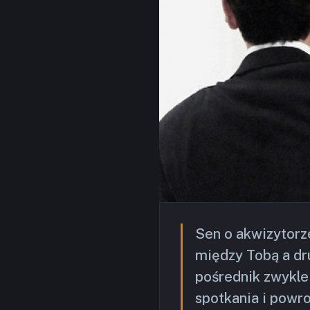
Sen o akwizytorze
między Tobą a dr
pośrednik zwykle 
spotkania i powro