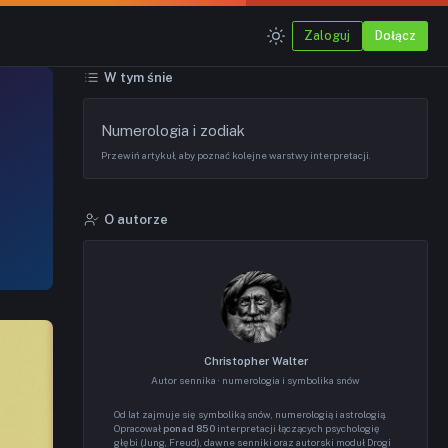
Zaloguj
Dołącz
W tym śnie
Numerologia i zodiak
Przewiń artykuł, aby poznać kolejne warstwy interpretacji.
O autorze
Christopher Walter
Autor sennika · numerologia i symbolika snów
Od lat zajmuje się symboliką snów, numerologią i astrologią.
Opracował
ponad 850
interpretacji łączących psychologię
głębi (Jung, Freud), dawne senniki oraz autorski moduł Drogi