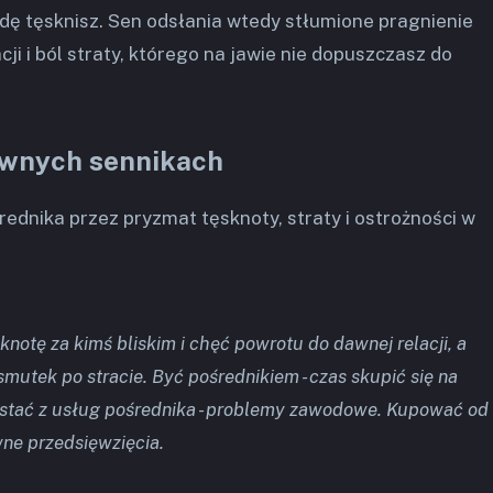
dę tęsknisz. Sen odsłania wtedy stłumione pragnienie
ji i ból straty, którego na jawie nie dopuszczasz do
awnych sennikach
rednika przez pryzmat tęsknoty, straty i ostrożności w
knotę za kimś bliskim i chęć powrotu do dawnej relacji, a
utek po stracie. Być pośrednikiem - czas skupić się na
tać z usług pośrednika - problemy zawodowe. Kupować od
owne przedsięwzięcia.