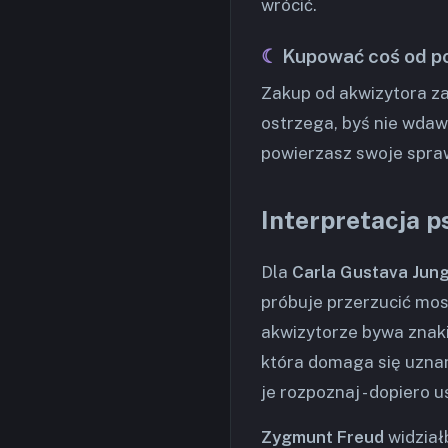
wrócić.
Kupować coś od p
Zakup od akwizytora za
ostrzega, byś nie wdaw
powierzasz swoje spra
Interpretacja p
Dla
Carla Gustava Jun
próbuje przerzucić mos
akwizytorze bywa znaki
która domaga się uznan
je rozpoznaj - dopiero
Zygmunt Freud
widział