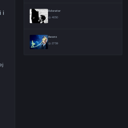
Adorator
 i
4050
Awans
2759
ej