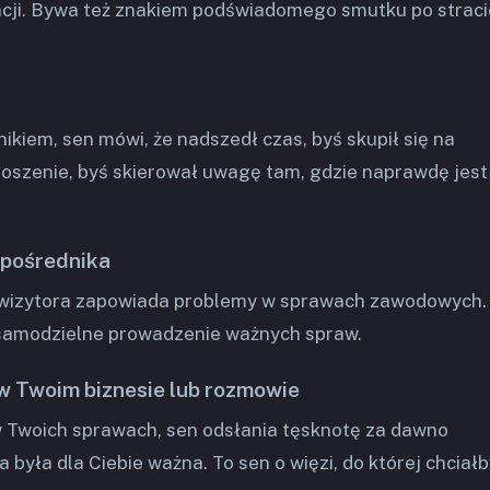
acji. Bywa też znakiem podświadomego smutku po straci
ikiem, sen mówi, że nadszedł czas, byś skupił się na
oszenie, byś skierował uwagę tam, gdzie naprawdę jest
 pośrednika
kwizytora zapowiada problemy w sprawach zawodowych.
 samodzielne prowadzenie ważnych spraw.
w Twoim biznesie lub rozmowie
w Twoich sprawach, sen odsłania tęsknotę za dawno
a była dla Ciebie ważna. To sen o więzi, do której chciał