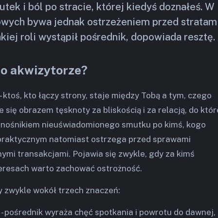
ek i ból po stracie, której kiedyś doznałeś. W
ych bywa jednak ostrzeżeniem przed stratami
akiej roli wystąpił pośrednik, dopowiada resztę.
 o akwizytorze?
- ktoś, kto łączy strony, staje między Tobą a tym, czego
e się obrazem tęsknoty za bliskością i za relacją, do któr
a nośnikiem nieuświadomionego smutku po kimś, kogo
 praktycznym natomiast ostrzega przed sprawami
mi transakcjami. Pojawia się zwykle, gdy za kimś
teresach warto zachować ostrożność.
y zwykle wokół trzech znaczeń:
- pośrednik wyraża chęć spotkania i powrotu do dawnej,