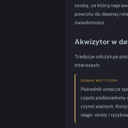
osobę, za którą napraw
powrotu do dawnej relac
świadomości.
Akwizytor w d
Tradycja odczytuje poś
interesach:
SENNIK MISTYCZNY
Pośrednik oznacza tęs
często podświadomy sm
czymś ważnym. Korzys
niego - straty i ryzyk