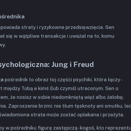
ośrednika
powiada straty i ryzykowne przedsięwzięcia. Sen
ał się w wątpliwe transakcje i uważał na to, komu
wy.
sychologiczna: Jung i Freud
ga
pośrednik to obraz tej części psychiki, która łączy -
t między Tobą a kimś (lub czymś) utraconym. Sen o
em, że nosisz w sobie niedomkniętą więź albo żałobę,
ia. Zaproszenie brzmi: nie tłum tęsknoty ani smutku, le
 uświadomiona strata może zostać opłakana i przeżyta.
by w pośredniku figurę zastępczą - kogoś, kto reprezent