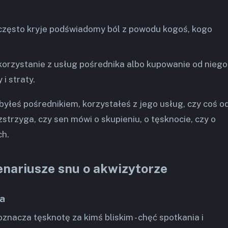
 często kryje podświadomy ból z powodu kogoś, kogo
 korzystanie z usług pośrednika albo kupowanie od niego
i straty.
yłeś pośrednikiem, korzystałeś z jego usług, czy coś o
zstrzyga, czy sen mówi o skupieniu, o tęsknocie, czy o
ch.
enariusze snu o akwizytorze
ka
znacza tęsknotę za kimś bliskim - chęć spotkania i