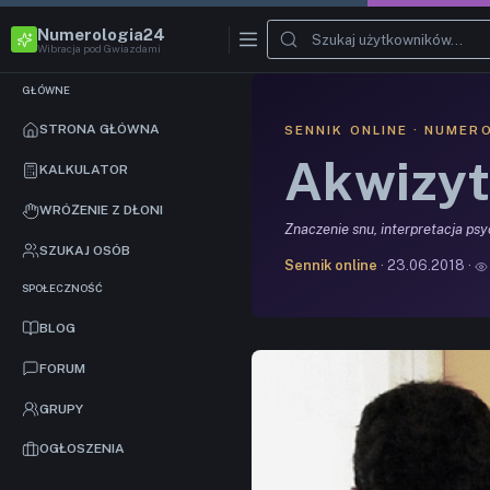
Numerologia24
Wibracja pod Gwiazdami
GŁÓWNE
STRONA GŁÓWNA
SENNIK ONLINE · NUMER
Akwizyt
KALKULATOR
WRÓŻENIE Z DŁONI
Znaczenie snu, interpretacja ps
SZUKAJ OSÓB
Sennik online
· 23.06.2018 ·
SPOŁECZNOŚĆ
BLOG
FORUM
GRUPY
OGŁOSZENIA