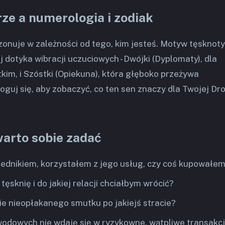
ze a numerologia i zodiak
zonuje w zależności od tego, kim jesteś. Motyw tęsknoty
ej dotyka wibracji uczuciowych - Dwójki (Dyplomaty), dla
tkim, i Szóstki (Opiekuna), która głęboko przeżywa
aloguj się, aby zobaczyć, co ten sen znaczy dla Twojej Dr
warto sobie zadać
ednikiem, korzystałem z jego usług, czy coś kupowałe
 tęsknię i do jakiej relacji chciałbym wrócić?
ie nieopłakanego smutku po jakiejś stracie?
odowych nie wdaję się w ryzykowne, wątpliwe transakc