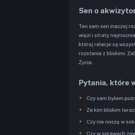
Sen o akwizytor
Ten sam sen inaczej re
więzi i straty najmocni
której relacje są wszys
rozstania z bliskimi. Z
Życia.
Pytania, które 
Czy sam byłem pośr
Za kim bliskim teraz
Czy nie noszę w sob
Czy w sprawach zaw