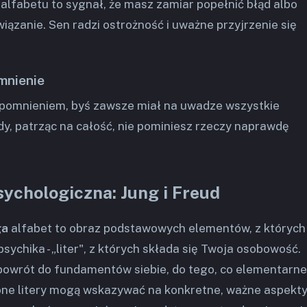
 alfabetu to sygnał, że masz zamiar popełnić błąd albo
iązanie. Sen radzi ostrożność i uważne przyjrzenie się
mnienie
pomnieniem, byś zawsze miał na uwadze wszystkie
dy, patrząc na całość, nie pominiesz rzeczy naprawdę
sychologiczna: Jung i Freud
ga
alfabet to obraz podstawowych elementów, z których
ychika - „liter", z których składa się Twoja osobowość.
powrót do fundamentów siebie, do tego, co elementarne 
one litery mogą wskazywać na konkretne, ważne aspekt