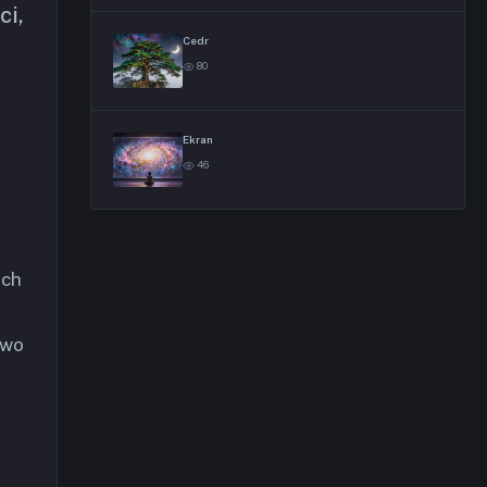
ci,
Cedr
80
Ekran
46
ich
owo