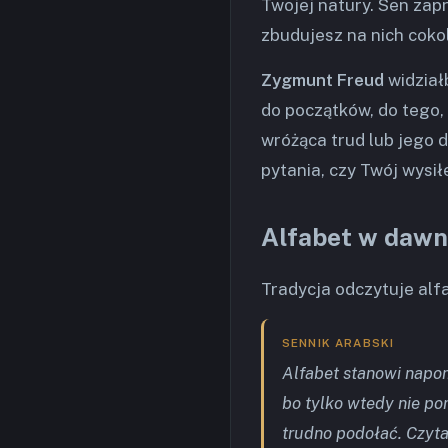
Twojej natury. Sen zap
zbudujesz na nich coko
Zygmunt Freud
widział
do początków, do tego, 
wróżąca trud lub jego
pytania, czy Twój wysił
Alfabet w dawn
Tradycja odczytuje alfa
SENNIK ARABSKI
Alfabet stanowi napom
bo tylko wtedy nie pom
trudno podołać. Czytać