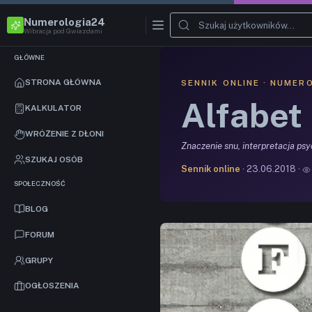
Numerologia24
Wibracja pod Gwiazdami
GŁÓWNE
STRONA GŁÓWNA
SENNIK ONLINE · NUMER
Alfabet
KALKULATOR
WRÓŻENIE Z DŁONI
Znaczenie snu, interpretacja ps
SZUKAJ OSÓB
Sennik online
· 23.06.2018 ·
SPOŁECZNOŚĆ
BLOG
FORUM
GRUPY
OGŁOSZENIA