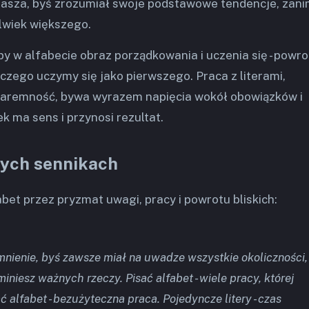
rasza, byś zrozumiał swoje podstawowe tendencje, zan
lwiek większego.
by w alfabecie obraz porządkowania i uczenia się - powro
czego uczymy się jako pierwszego. Praca z literami,
 daremność, bywa wyrazem napięcia wokół obowiązków i
ek ma sens i przynosi rezultat.
ych sennikach
bet przez pryzmat uwagi, pracy i powrotu bliskich:
nienie, byś zawsze miał na uwadze wszystkie okoliczności,
iniesz ważnych rzeczy. Pisać alfabet - wiele pracy, której
 alfabet - bezużyteczna praca. Pojedyncze litery - czas