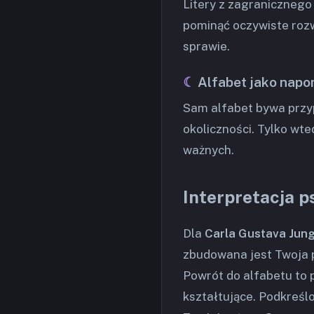
Litery z zagranicznego
pominąć oczywiste rozw
sprawie.
Alfabet jako napo
Sam alfabet bywa przy
okoliczności. Tylko wte
ważnych.
Interpretacja p
Dla
Carla Gustava Jun
zbudowana jest Twoja ps
Powrót do alfabetu to 
kształtujące. Podkreśl