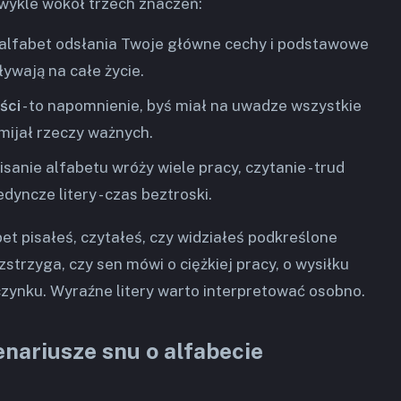
zwykle wokół trzech znaczeń:
 alfabet odsłania Twoje główne cechy i podstawowe
ywają na całe życie.
ści
- to napomnienie, byś miał na uwadze wszystkie
omijał rzeczy ważnych.
pisanie alfabetu wróży wiele pracy, czytanie - trud
dyncze litery - czas beztroski.
et pisałeś, czytałeś, czy widziałeś podkreślone
ozstrzyga, czy sen mówi o ciężkiej pracy, o wysiłku
ynku. Wyraźne litery warto interpretować osobno.
nariusze snu o alfabecie