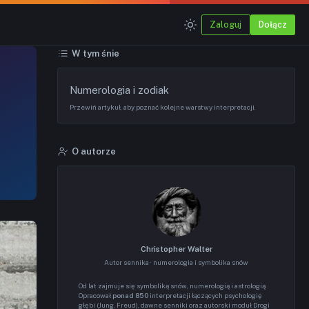
Zaloguj
Dołącz
W tym śnie
Numerologia i zodiak
Przewiń artykuł, aby poznać kolejne warstwy interpretacji.
O autorze
Christopher Walter
Autor sennika · numerologia i symbolika snów
Od lat zajmuje się symboliką snów, numerologią i astrologią.
Opracował
ponad 850
interpretacji łączących psychologię
głębi (Jung, Freud), dawne senniki oraz autorski moduł Drogi