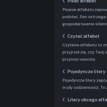
Pisać alfabet
Pisanie alfabetu zapowi
podołać. Sen ostrzega 
gospodarowanie siłami
Czytać alfabet
Czytanie alfabetu to z
przyjrzał się, czy Twój w
przynosi owoców.
Pojedyncze litery
Pojedyncze litery zapo
trudy codzienności. To
Litery obcego alf