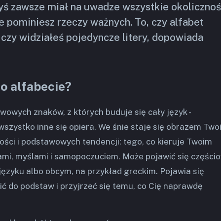
ś zawsze miał na uwadze wszystkie okolicznoś
e pominiesz rzeczy ważnych. To, czy alfabet
, czy widziałeś pojedyncze litery, dopowiada
o alfabecie?
wowych znaków, z których buduje się cały język -
szystko inne się opiera. We śnie staje się obrazem Two
ci i podstawowych tendencji: tego, co kieruje Twoim
ami, myślami i samopoczuciem. Może pojawić się części
języku albo obcym, na przykład greckim. Pojawia się
ić do podstaw i przyjrzeć się temu, co Cię naprawdę