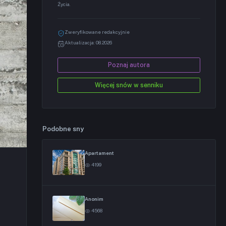
Życia.
Zweryfikowane redakcyjnie
Aktualizacja: 08.2026
Poznaj autora
Więcej snów w senniku
Podobne sny
Apartament
4199
Anonim
4568