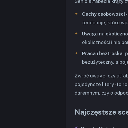
Sen o alfabecie krąży 
Cechy osobowości
-
tendencje, które wpł
Uwaga na okoliczno
okoliczności i nie p
Praca i beztroska
- 
bezużyteczny, a poje
Zwróć uwagę, czy alfab
pojedyncze litery - to r
daremnym, czy o odpocz
Najczęstsze sce