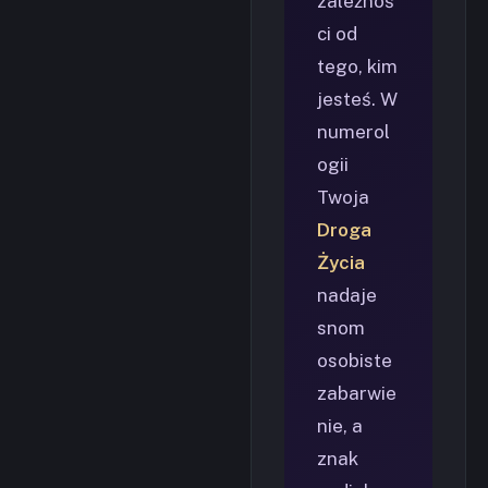
zależnoś
ci od
tego, kim
jesteś. W
numerol
ogii
Twoja
Droga
Życia
nadaje
snom
osobiste
zabarwie
nie, a
znak