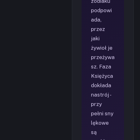
zodiaku
podpowi
ada,
przez
jaki
żywioł je
przeżywa
sz. Faza
Księżyca
dokłada
nastrój -
przy
pełni sny
lękowe
są