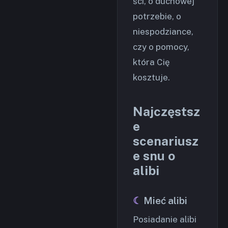
ści, o duchowej
potrzebie, o
niespodziance,
czy o pomocy,
która Cię
kosztuje.
Najczęstsz
e
scenariusz
e snu o
alibi
Mieć alibi
Posiadanie alibi