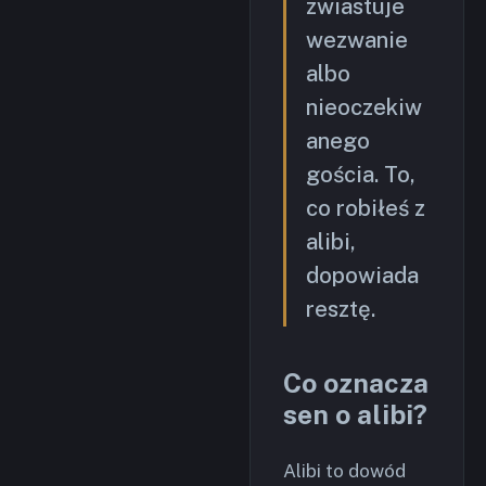
zwiastuje
wezwanie
albo
nieoczekiw
anego
gościa. To,
co robiłeś z
alibi,
dopowiada
resztę.
Co oznacza
sen o alibi?
Alibi to dowód