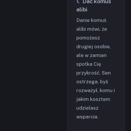
Dać komuś
alibi
Danie komuś
alibi mówi, że
pomożesz
drugiej osobie,
ale w zamian
spotka Cię
przykrość. Sen
ostrzega, byś
rozważył, komu i
jakim kosztem
udzielasz
wsparcia.