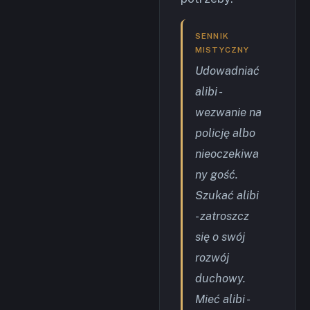
SENNIK
MISTYCZNY
Udowadniać
alibi -
wezwanie na
policję albo
nieoczekiwa
ny gość.
Szukać alibi
- zatroszcz
się o swój
rozwój
duchowy.
Mieć alibi -