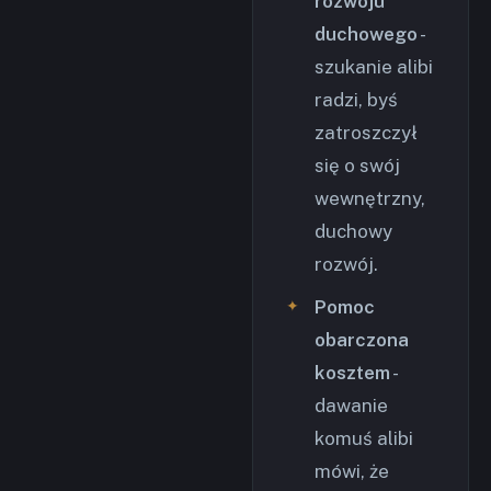
rozwoju
duchowego
-
szukanie alibi
radzi, byś
zatroszczył
się o swój
wewnętrzny,
duchowy
rozwój.
Pomoc
obarczona
kosztem
-
dawanie
komuś alibi
mówi, że