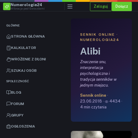
Numerologia24
Zaloguj
Dołącz
Wibracja pod Gwiazdami
GŁÓWNE
SENNIK ONLINE ·
STRONA GŁÓWNA
NUMEROLOGIA24
Alibi
KALKULATOR
WRÓŻENIE Z DŁONI
Znaczenie snu,
interpretacja
SZUKAJ OSÓB
psychologiczna i
tradycja senników w
SPOŁECZNOŚĆ
jednym miejscu.
BLOG
Sennik online
·
23.06.2018 ·
4434 ·
FORUM
4 min czytania
GRUPY
OGŁOSZENIA