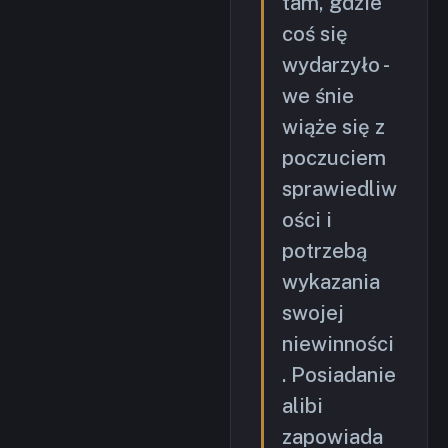
tam, gdzie
coś się
wydarzyło -
we śnie
wiąże się z
poczuciem
sprawiedliw
ości i
potrzebą
wykazania
swojej
niewinności
. Posiadanie
alibi
zapowiada