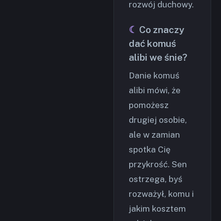
rozwój duchowy.
Co znaczy
dać komuś
alibi we śnie?
Danie komuś
alibi mówi, że
pomożesz
drugiej osobie,
ale w zamian
spotka Cię
przykrość. Sen
ostrzega, byś
rozważył, komu i
jakim kosztem