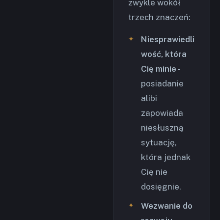
zwykle wokół
trzech znaczeń:
Niesprawiedli
wość, która
Cię minie
-
posiadanie
alibi
zapowiada
niesłuszną
sytuację,
która jednak
Cię nie
dosięgnie.
Wezwanie do