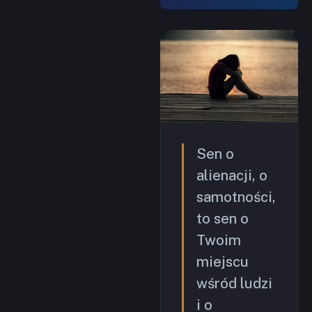
Sen o
alienacji, o
samotności,
to sen o
Twoim
miejscu
wśród ludzi
i o