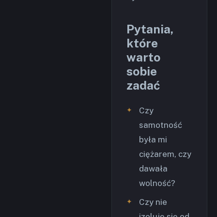
Pytania,
które
warto
sobie
zadać
Czy
samotność
była mi
ciężarem, czy
dawała
wolność?
Czy nie
izoluję się od