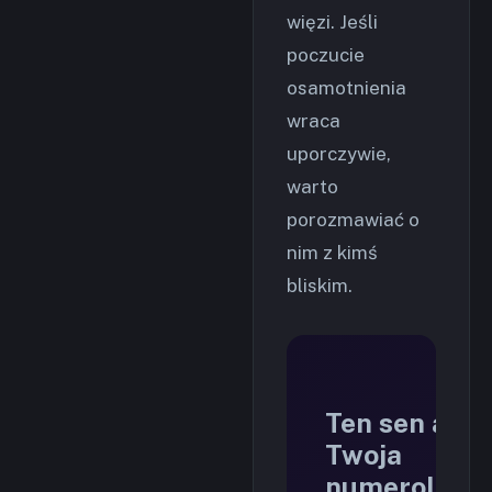
więzi. Jeśli
poczucie
osamotnienia
wraca
uporczywie,
warto
porozmawiać o
nim z kimś
bliskim.
Ten sen a
Twoja
numerologia