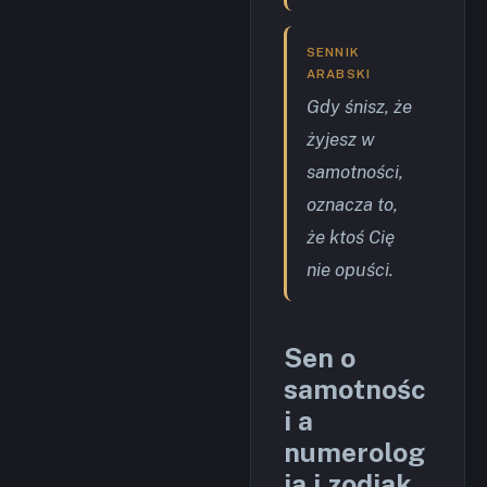
SENNIK
ARABSKI
Gdy śnisz, że
żyjesz w
samotności,
oznacza to,
że ktoś Cię
nie opuści.
Sen o
samotnośc
i a
numerolog
ia i zodiak