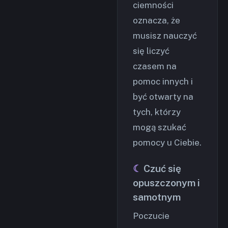
ciemności
oznacza, że
musisz nauczyć
się liczyć
czasem na
pomoc innych i
być otwarty na
tych, którzy
mogą szukać
pomocy u Ciebie.
Czuć się
opuszczonym i
samotnym
Poczucie