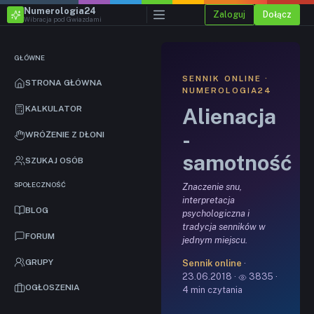
Numerologia24
Zaloguj
Dołącz
Wibracja pod Gwiazdami
GŁÓWNE
SENNIK ONLINE ·
STRONA GŁÓWNA
NUMEROLOGIA24
Alienacja
KALKULATOR
-
WRÓŻENIE Z DŁONI
samotność
SZUKAJ OSÓB
SPOŁECZNOŚĆ
Znaczenie snu,
interpretacja
BLOG
psychologiczna i
tradycja senników w
FORUM
jednym miejscu.
GRUPY
Sennik online
·
23.06.2018 ·
3835 ·
OGŁOSZENIA
4 min czytania