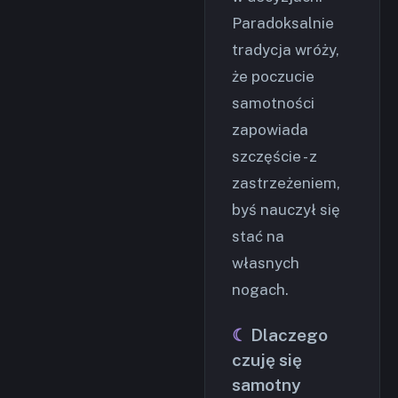
Paradoksalnie
tradycja wróży,
że poczucie
samotności
zapowiada
szczęście - z
zastrzeżeniem,
byś nauczył się
stać na
własnych
nogach.
Dlaczego
czuję się
samotny