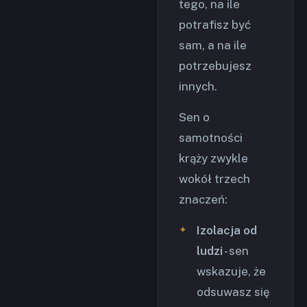
tego, na ile
potrafisz być
sam, a na ile
potrzebujesz
innych.
Sen o
samotności
krąży zwykle
wokół trzech
znaczeń:
Izolacja od
ludzi
- sen
wskazuje, że
odsuwasz się