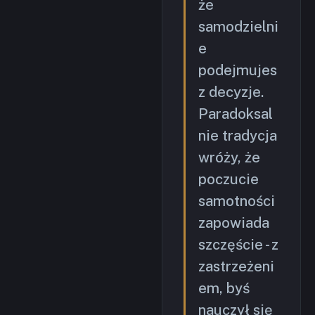
że
samodzielni
e
podejmujes
z decyzje.
Paradoksal
nie tradycja
wróży, że
poczucie
samotności
zapowiada
szczęście - z
zastrzeżeni
em, byś
nauczył się