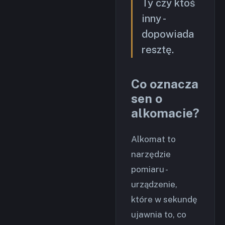
Ty czy ktoś
inny -
dopowiada
resztę.
Co oznacza
sen o
alkomacie?
Alkomat to
narzędzie
pomiaru -
urządzenie,
które w sekundę
ujawnia to, co