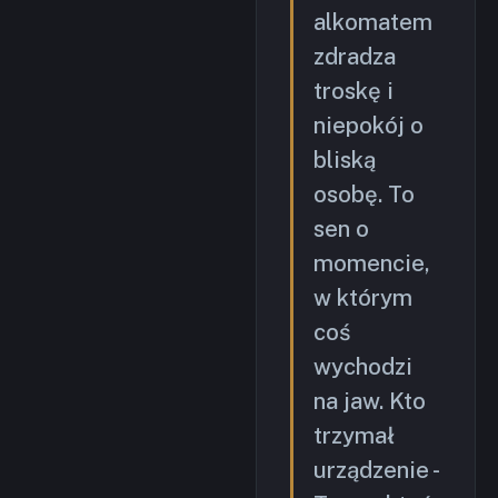
alkomatem
zdradza
troskę i
niepokój o
bliską
osobę. To
sen o
momencie,
w którym
coś
wychodzi
na jaw. Kto
trzymał
urządzenie -