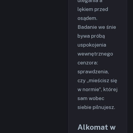
ulegania a
lękiem przed
osądem.
Badanie we śnie
bywa próbą
uspokojenia
wewnętrznego
cenzora:
sprawdzenia,
czy „mieścisz się
w normie", której
sam wobec
siebie pilnujesz.
Alkomat w