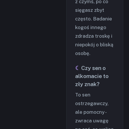
z czymś, po co
sięgasz zbyt
często. Badanie
kogoś innego
zdradza troskę i
niepokój o bliską
osobę.
Czy sen o
alkomacie to
zły znak?
To sen
ostrzegawczy,
ale pomocny -
zwraca uwagę