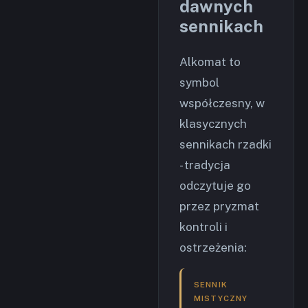
dawnych
sennikach
Alkomat to
symbol
współczesny, w
klasycznych
sennikach rzadki
- tradycja
odczytuje go
przez pryzmat
kontroli i
ostrzeżenia:
SENNIK
MISTYCZNY