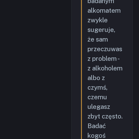
badanym
alkomatem
zwykle
sugeruje,
że sam
przeczuwas
z problem -
z alkoholem
albo z
czymś,
czemu
ulegasz
zbyt często.
Badać
kogoś