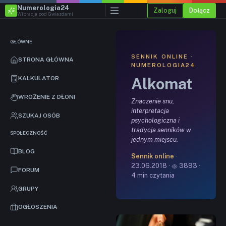
Numerologia24
Zaloguj
Dołącz
Wibracja pod Gwiazdami
GŁÓWNE
SENNIK ONLINE ·
STRONA GŁÓWNA
NUMEROLOGIA24
Alkomat
KALKULATOR
WRÓŻENIE Z DŁONI
Znaczenie snu,
interpretacja
SZUKAJ OSÓB
psychologiczna i
tradycja senników w
SPOŁECZNOŚĆ
jednym miejscu.
BLOG
Sennik online
·
23.06.2018 ·
3893 ·
FORUM
4 min czytania
GRUPY
OGŁOSZENIA