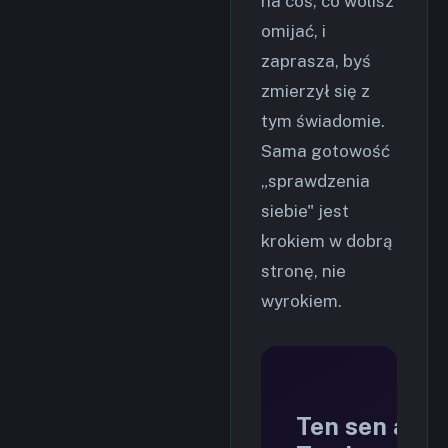
na coś, co wolisz
omijać, i
zaprasza, byś
zmierzył się z
tym świadomie.
Sama gotowość
„sprawdzenia
siebie" jest
krokiem w dobrą
stronę, nie
wyrokiem.
Ten sen a