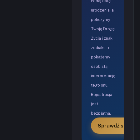
Podaj datę
urodzenia, a
policzymy
Twoją Drogę
Życia i znak
zodiaku - i
pokażemy
osobistą
interpretację
tego snu.
Rejestracja
jest
bezpłatna.
Sprawdź swoją w