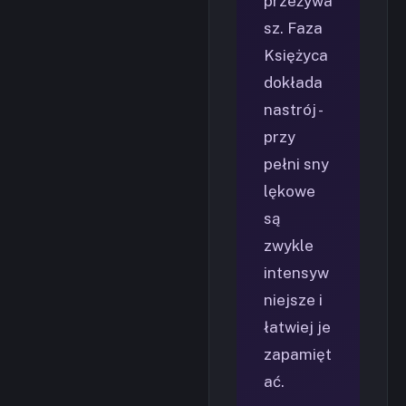
przeżywa
sz. Faza
Księżyca
dokłada
nastrój -
przy
pełni sny
lękowe
są
zwykle
intensyw
niejsze i
łatwiej je
zapamięt
ać.