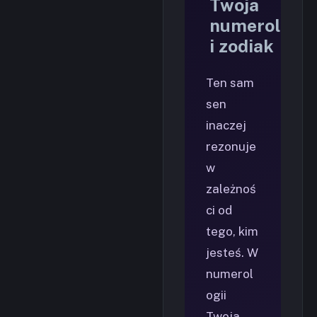
Twoja
numerologia
i zodiak
Ten sam
sen
inaczej
rezonuje
w
zależnoś
ci od
tego, kim
jesteś. W
numerol
ogii
Twoja