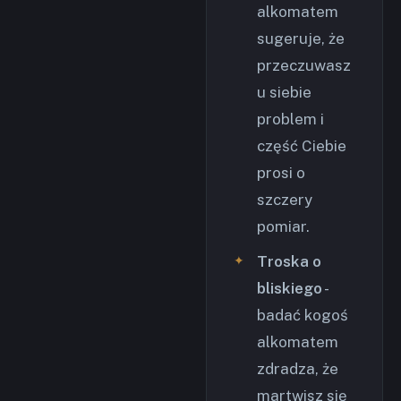
alkomatem
sugeruje, że
przeczuwasz
u siebie
problem i
część Ciebie
prosi o
szczery
pomiar.
Troska o
bliskiego
-
badać kogoś
alkomatem
zdradza, że
martwisz się