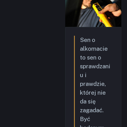
Sen o
alkomacie
to sen o
sprawdzani
u i
prawdzie,
której nie
da się
zagadać.
Być