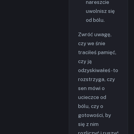
nareszcie
uwolnisz się
od bólu.
Zwróć uwagę,
czy we śnie
traciłeś pamięć,
czy ją
odzyskiwałeś - to
rozstrzyga, czy
sen mówi o
ucieczce od
bólu, czy o
gotowości, by
się z nim
rozliczyć i ruszyć