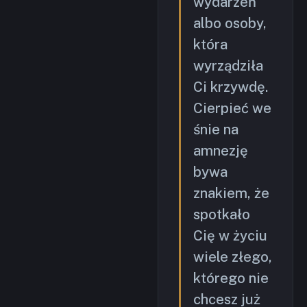
wydarzeń
albo osoby,
która
wyrządziła
Ci krzywdę.
Cierpieć we
śnie na
amnezję
bywa
znakiem, że
spotkało
Cię w życiu
wiele złego,
którego nie
chcesz już