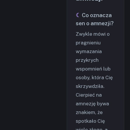
Co oznacza
sen o amnezji?
Zwykle mówi o
pragnieniu
wymazania
przykrych
wspomnień lub
osoby, która Cię
skrzywdziła.
Cierpieć na
amnezję bywa
znakiem, że
spotkało Cię
wiele złego, a