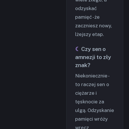
odzyskać
pamięć - że
zaczniesz nowy,
lżejszy etap.
Czy sen o
amnezji to zły
znak?
Niekoniecznie -
to raczej sen o
ciężarze i
tęsknocie za
ulgą. Odzyskanie
pamięci wróży
wręcz