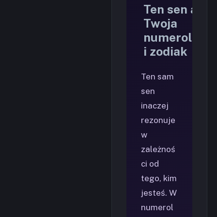
Ten sen a
Twoja
numerologia
i zodiak
Ten sam
sen
inaczej
rezonuje
w
zależnoś
ci od
tego, kim
jesteś. W
numerol