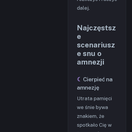
dalej.
Najczęstsz
e
scenariusz
e snu o
amnezji
Cierpieć na
amnezję
Utrata pamięci
we śnie bywa
znakiem, że
spotkało Cię w