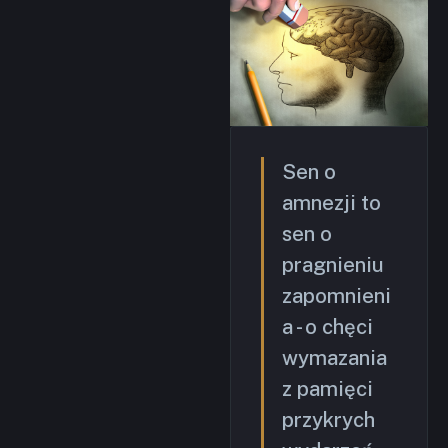
Sen o
amnezji to
sen o
pragnieniu
zapomnieni
a - o chęci
wymazania
z pamięci
przykrych