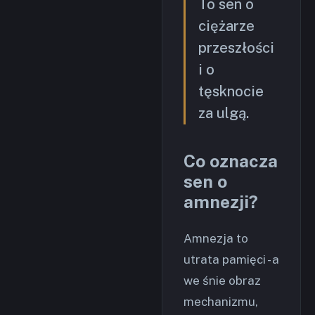
To sen o
ciężarze
przeszłości
i o
tęsknocie
za ulgą.
Co oznacza
sen o
amnezji?
Amnezja to
utrata pamięci - a
we śnie obraz
mechanizmu,