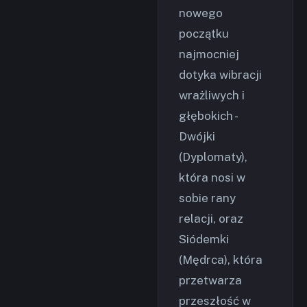
nowego
początku
najmocniej
dotyka wibracji
wrażliwych i
głębokich -
Dwójki
(Dyplomaty),
która nosi w
sobie rany
relacji, oraz
Siódemki
(Mędrca), która
przetwarza
przeszłość w