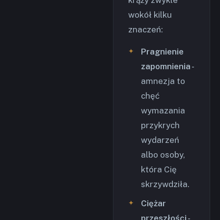
wokół kilku
znaczeń:
Pragnienie
zapomnienia
-
amnezja to
chęć
wymazania
przykrych
wydarzeń
albo osoby,
która Cię
skrzywdziła.
Ciężar
przeszłości
-