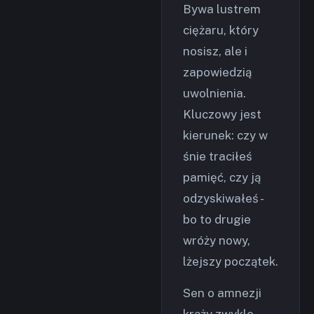
Bywa lustrem
ciężaru, który
nosisz, ale i
zapowiedzią
uwolnienia.
Kluczowy jest
kierunek: czy w
śnie traciłeś
pamięć, czy ją
odzyskiwałeś -
bo to drugie
wróży nowy,
lżejszy początek.
Sen o amnezji
krąży zwykle