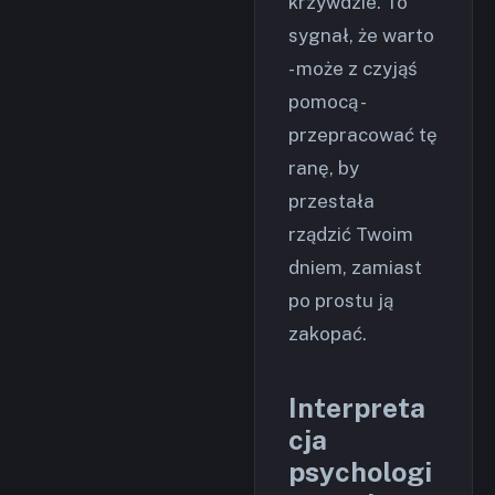
krzywdzie. To
sygnał, że warto
- może z czyjąś
pomocą -
przepracować tę
ranę, by
przestała
rządzić Twoim
dniem, zamiast
po prostu ją
zakopać.
Interpreta
cja
psychologi