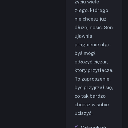
życiu wiele
złego, którego
nie chcesz już
dłużej nosić. Sen
ujawnia
pragnienie ulgi -
byś mógł
odłożyć ciężar,
który przytłacza.
To zaproszenie,
byś przyjrzał się,
co tak bardzo
chcesz w sobie
uciszyć.
Odzyskać