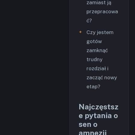
zamiast ją
przepracowa
ć?
Czy jestem
gotów
zamknąć
trudny
rozdział i
zacząć nowy
etap?
Najczęstsz
e pytania o
sen o
amnezji