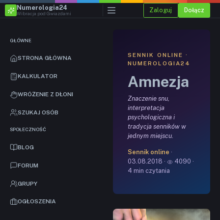
Numerologia24
Zaloguj
Dołącz
Wibracja pod Gwiazdami
GŁÓWNE
SENNIK ONLINE ·
STRONA GŁÓWNA
NUMEROLOGIA24
Amnezja
KALKULATOR
WRÓŻENIE Z DŁONI
Znaczenie snu,
interpretacja
SZUKAJ OSÓB
psychologiczna i
tradycja senników w
SPOŁECZNOŚĆ
jednym miejscu.
BLOG
Sennik online
·
03.08.2018 ·
4090 ·
FORUM
4 min czytania
GRUPY
OGŁOSZENIA