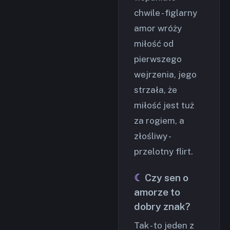
chwile - figlarny
amor wróży
miłość od
pierwszego
wejrzenia, jego
strzała, że
miłość jest tuż
za rogiem, a
złośliwy -
przelotny flirt.
Czy sen o
amorze to
dobry znak?
Tak - to jeden z