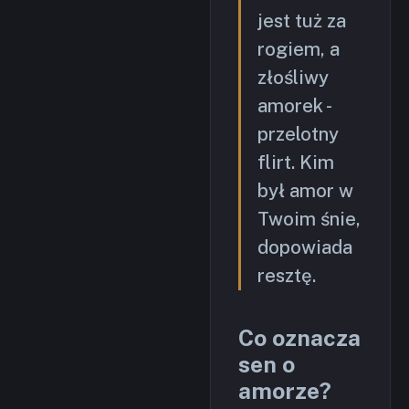
jest tuż za
rogiem, a
złośliwy
amorek -
przelotny
flirt. Kim
był amor w
Twoim śnie,
dopowiada
resztę.
Co oznacza
sen o
amorze?