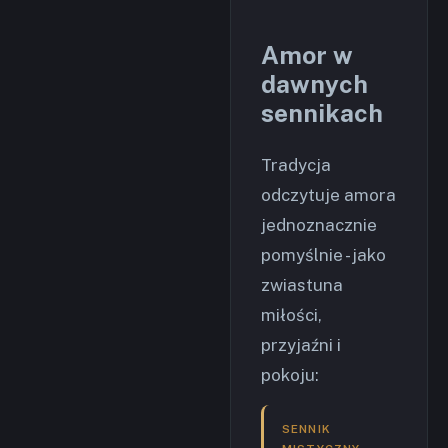
Amor w
dawnych
sennikach
Tradycja
odczytuje amora
jednoznacznie
pomyślnie - jako
zwiastuna
miłości,
przyjaźni i
pokoju:
SENNIK