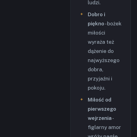
ludzi.
Dobro i
piękno
- bożek
miłości
wyraża też
dążenie do
najwyższego
dobra,
przyjaźni i
pokoju.
Miłość od
pierwszego
wejrzenia
-
figlarny amor
wróży nagłe,