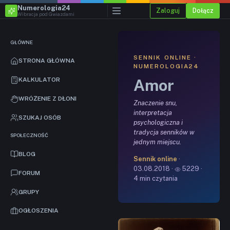
Numerologia24
Zaloguj
Dołącz
Wibracja pod Gwiazdami
GŁÓWNE
SENNIK ONLINE ·
STRONA GŁÓWNA
NUMEROLOGIA24
Amor
KALKULATOR
WRÓŻENIE Z DŁONI
Znaczenie snu,
interpretacja
SZUKAJ OSÓB
psychologiczna i
tradycja senników w
SPOŁECZNOŚĆ
jednym miejscu.
BLOG
Sennik online
·
03.08.2018 ·
5229 ·
FORUM
4 min czytania
GRUPY
OGŁOSZENIA