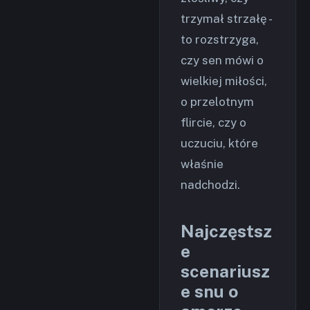
trzymał strzałę -
to rozstrzyga,
czy sen mówi o
wielkiej miłości,
o przelotnym
flircie, czy o
uczuciu, które
właśnie
nadchodzi.
Najczęstsz
e
scenariusz
e snu o