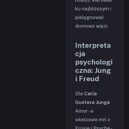
nosisz, kierował
ku najbliższym i
pielęgnował
domowe więzi.
Interpreta
cja
psychologi
czna: Jung
i Freud
Dla
Carla
Gustava Junga
Amor - a
właściwie mit o
Erosie i Psyche -