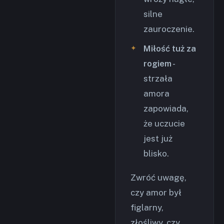
silne
zauroczenie.
Miłość tuż za
rogiem
-
strzała
amora
zapowiada,
że uczucie
jest już
blisko.
Zwróć uwagę,
czy amor był
figlarny,
złośliwy, czy