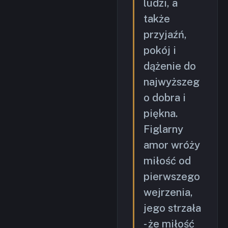
ludzi, a
także
przyjaźń,
pokój i
dążenie do
najwyższeg
o dobra i
piękna.
Figlarny
amor wróży
miłość od
pierwszego
wejrzenia,
jego strzała
- że miłość