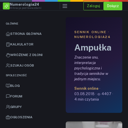
Numerologia24
Zaloguj
Dołącz
Wibracja pod Gwiazdami
GŁÓWNE
SENNIK ONLINE ·
STRONA GŁÓWNA
NUMEROLOGIA24
Ampułka
KALKULATOR
WRÓŻENIE Z DŁONI
Znaczenie snu,
interpretacja
SZUKAJ OSÓB
psychologiczna i
tradycja senników w
SPOŁECZNOŚĆ
jednym miejscu.
BLOG
Sennik online
·
03.08.2018 ·
4407 ·
FORUM
4 min czytania
GRUPY
OGŁOSZENIA