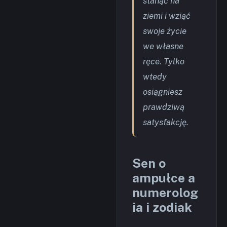
stanąć na
ziemi i wziąć
swoje życie
we własne
ręce. Tylko
wtedy
osiągniesz
prawdziwą
satysfakcję.
Sen o
ampułce a
numerolog
ia i zodiak