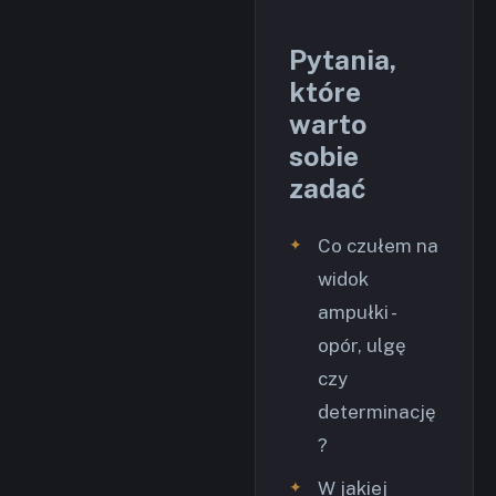
Pytania,
które
warto
sobie
zadać
Co czułem na
widok
ampułki -
opór, ulgę
czy
determinację
?
W jakiej