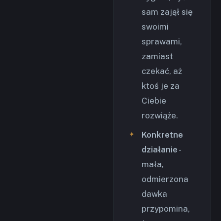
sam zajął się
swoimi
sprawami,
zamiast
czekać, aż
ktoś je za
Ciebie
rozwiąże.
Konkretne
działanie
-
mała,
odmierzona
dawka
przypomina,