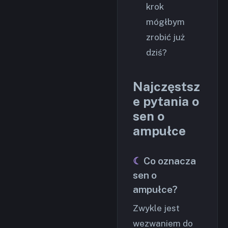
krok
mógłbym
zrobić już
dziś?
Najczęstsz
e pytania o
sen o
ampułce
Co oznacza
sen o
ampułce?
Zwykle jest
wezwaniem do