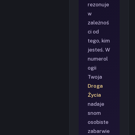
rezonuje
w
zależnoś
ci od
tego, kim
jesteś. W
numerol
ogii
Twoja
Droga
Życia
nadaje
snom
osobiste
zabarwie