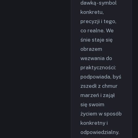
dawką - symbol
konkretu,
precyzji i tego,
co realne. We
śnie staje się
obrazem
wezwania do
praktyczności:
podpowiada, byś
zszedł z chmur
marzeń i zajął
się swoim
życiem w sposób
konkretny i
odpowiedzialny.