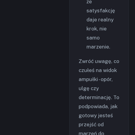
że
satysfakcję
daje realny
krok, nie
samo
marzenie.
Zwróć uwagę, co
czułeś na widok
ampułki - opór,
ulgę czy
determinację. To
podpowiada, jak
gotowy jesteś
przejść od
marzeń do