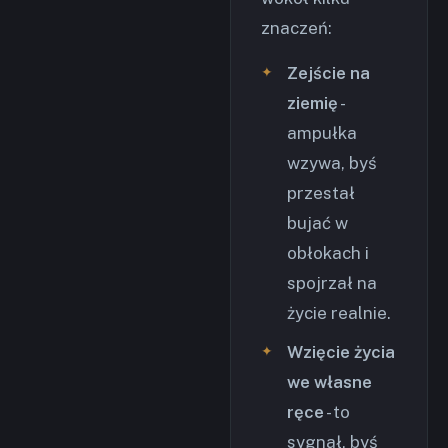
znaczeń:
Zejście na
ziemię
-
ampułka
wzywa, byś
przestał
bujać w
obłokach i
spojrzał na
życie realnie.
Wzięcie życia
we własne
ręce
- to
sygnał, byś