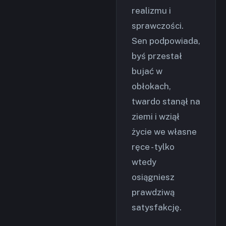
realizmu i
sprawczości.
Sen podpowiada,
byś przestał
bujać w
obłokach,
twardo stanął na
ziemi i wziął
życie we własne
ręce - tylko
wtedy
osiągniesz
prawdziwą
satysfakcję.