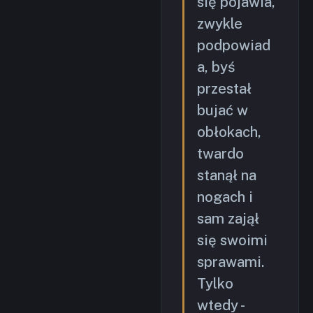
się pojawia,
zwykle
podpowiad
a, byś
przestał
bujać w
obłokach,
twardo
stanął na
nogach i
sam zajął
się swoimi
sprawami.
Tylko
wtedy -