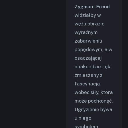
Zygmunt Freud
widziałby w
wężu obraz o
wyraźnym
zabarwieniu
popędowym, a w
osaczającej
anakondzie - lęk
zmieszany z
fascynacją
wobec siły, która
może pochłonąć.
Ugryzienie bywa
u niego
symbolem