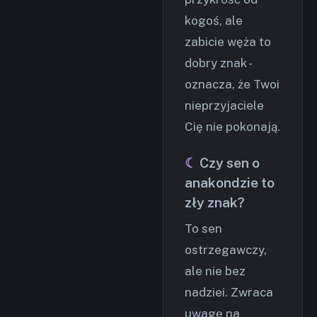
kogoś, ale
zabicie węża to
dobry znak -
oznacza, że Twoi
nieprzyjaciele
Cię nie pokonają.
Czy sen o
anakondzie to
zły znak?
To sen
ostrzegawczy,
ale nie bez
nadziei. Zwraca
uwagę na