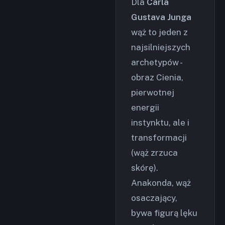
Dla
Carla
Gustava Junga
wąż to jeden z
najsilniejszych
archetypów -
obraz Cienia,
pierwotnej
energii
instynktu, ale i
transformacji
(wąż zrzuca
skórę).
Anakonda, wąż
osaczający,
bywa figurą lęku