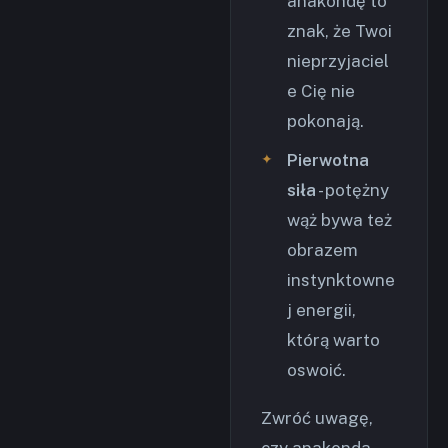
anakondę to
znak, że Twoi
nieprzyjaciel
e Cię nie
pokonają.
Pierwotna
siła
- potężny
wąż bywa też
obrazem
instynktowne
j energii,
którą warto
oswoić.
Zwróć uwagę,
czy anakonda