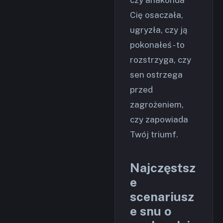
Cię osaczała,
ugryzła, czy ją
pokonałeś - to
rozstrzyga, czy
sen ostrzega
przed
zagrożeniem,
czy zapowiada
Twój triumf.
Najczęstsz
e
scenariusz
e snu o