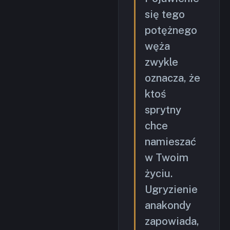
się tego
potężnego
węża
zwykle
oznacza, że
ktoś
sprytny
chce
namieszać
w Twoim
życiu.
Ugryzienie
anakondy
zapowiada,