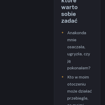
które
warto
sobie
zadać
Anakonda
mnie
osaczała,
ugryzła, czy
ją
pokonałem?
Kto w moim
otoczeniu
może działać
przebiegle,