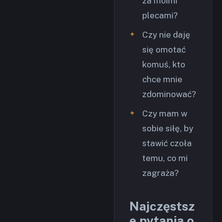
za moimi
plecami?
Czy nie daję
się omotać
komuś, kto
chce mnie
zdominować?
Czy mam w
sobie siłę, by
stawić czoła
temu, co mi
zagraża?
Najczęstsz
e pytania o