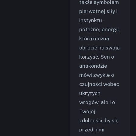
także symbolem
pierwotnej siły i
instynktu -
potężnej energii,
którą można
obrócić na swoją
korzyść. Sen o
anakondzie
mówi zwykle o
czujności wobec
ukrytych
wrogów, ale i o
Twojej
zdolności, by się
przed nimi