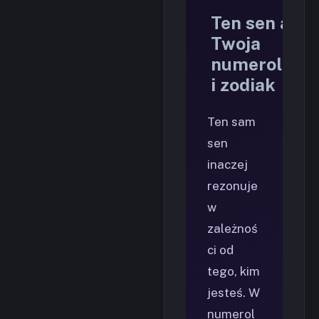
Ten sen a
Twoja
numerologia
i zodiak
Ten sam
sen
inaczej
rezonuje
w
zależnoś
ci od
tego, kim
jesteś. W
numerol