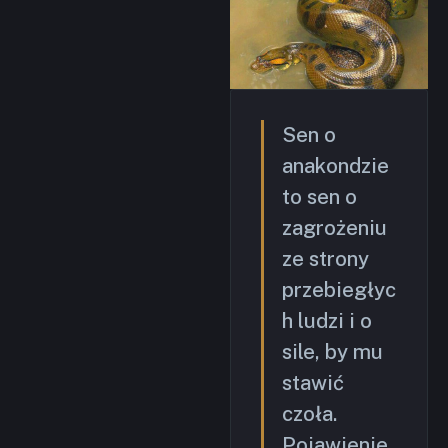
Sen o
anakondzie
to sen o
zagrożeniu
ze strony
przebiegłyc
h ludzi i o
sile, by mu
stawić
czoła.
Pojawienie