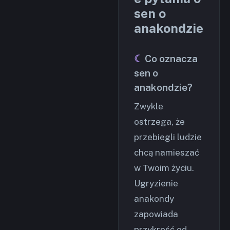
sen o
anakondzie
Co oznacza
sen o
anakondzie?
Zwykle
ostrzega, że
przebiegli ludzie
chcą namieszać
w Twoim życiu.
Ugryzienie
anakondy
zapowiada
przykrość od