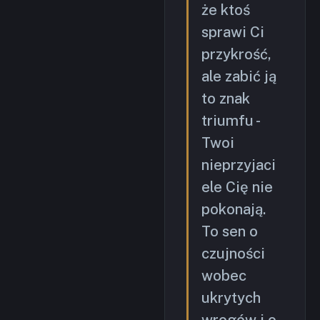
że ktoś
sprawi Ci
przykrość,
ale zabić ją
to znak
triumfu -
Twoi
nieprzyjaci
ele Cię nie
pokonają.
To sen o
czujności
wobec
ukrytych
wrogów i o