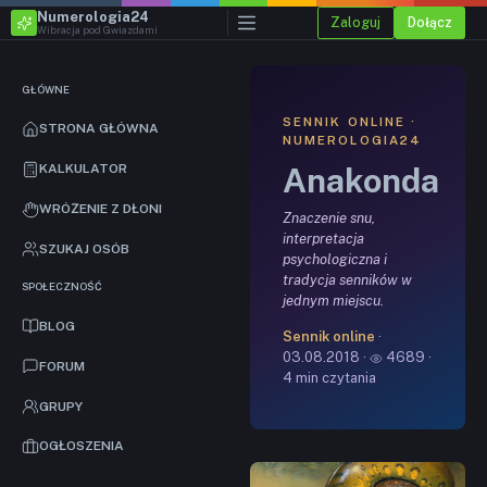
Numerologia24
Zaloguj
Dołącz
Wibracja pod Gwiazdami
GŁÓWNE
SENNIK ONLINE ·
STRONA GŁÓWNA
NUMEROLOGIA24
Anakonda
KALKULATOR
WRÓŻENIE Z DŁONI
Znaczenie snu,
interpretacja
SZUKAJ OSÓB
psychologiczna i
tradycja senników w
SPOŁECZNOŚĆ
jednym miejscu.
BLOG
Sennik online
·
03.08.2018 ·
4689 ·
FORUM
4 min czytania
GRUPY
OGŁOSZENIA