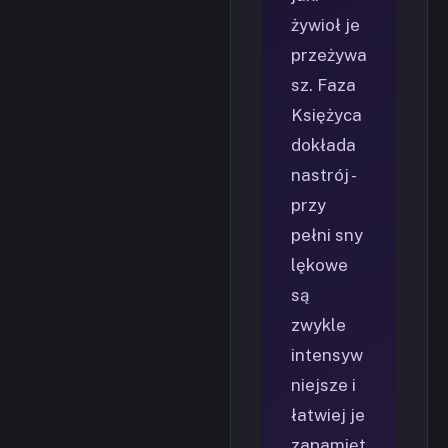
żywioł je
przeżywa
sz. Faza
Księżyca
dokłada
nastrój -
przy
pełni sny
lękowe
są
zwykle
intensyw
niejsze i
łatwiej je
zapamięt