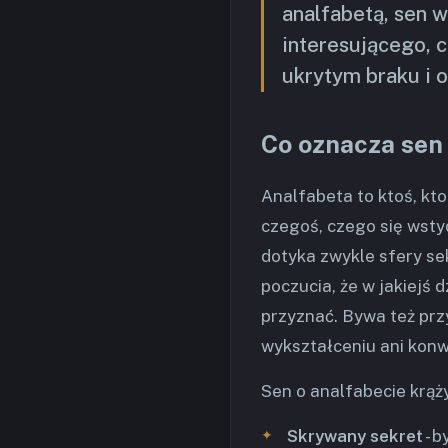
analfabetą, sen 
interesującego, c
ukrytym braku i o
Co oznacza sen 
Analfabeta to ktoś, kto
czegoś, czego się wsty
dotyka zwykle sfery sek
poczucia, że w jakiejś d
przyznać. Bywa też prz
wykształceniu ani konwe
Sen o analfabecie krąż
Skrywany sekret
- b