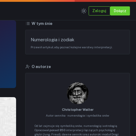
Zaloguj
Dołącz
W tym śnie
Numerologia i zodiak
Przewiń artykuł, aby poznać kolejne warstwy interpretacji.
O autorze
Christopher Walter
Autor sennika · numerologia i symbolika snów
Od lat zajmuje się symboliką snów, numerologią i astrologią.
Opracował
ponad 850
interpretacji łączących psychologię
głębi (Jung, Freud), dawne senniki oraz autorski moduł Drogi