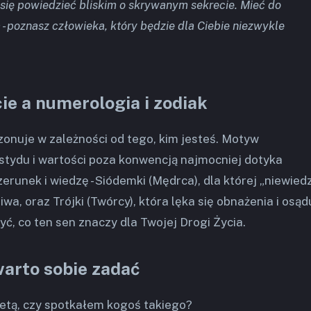
z się powiedzieć bliskim o skrywanym sekrecie. Mieć do
 - poznasz człowieka, który będzie dla Ciebie niezwykle
ie a numerologia i zodiak
zonuje w zależności od tego, kim jesteś. Motyw
tydu i wartości poza konwencją najmocniej dotyka
zerunek i wiedzę - Siódemki (Mędrca), dla której „niewied
wa, oraz Trójki (Twórcy), która lęka się obnażenia i osąd
yć, co ten sen znaczy dla Twojej Drogi Życia.
warto sobie zadać
etą, czy spotkałem kogoś takiego?