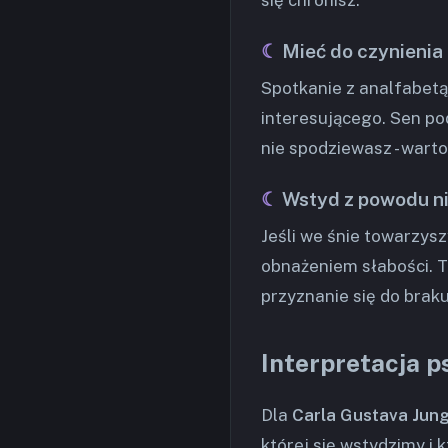
się chronisz.
Mieć do czynienia
Spotkanie z analfabetą
interesującego. Sen po
nie spodziewasz - wart
Wstyd z powodu n
Jeśli we śnie towarzysz
obnażeniem słabości. T
przyznanie się do brak
Interpretacja p
Dla
Carla Gustava Jun
której się wstydzimy i 