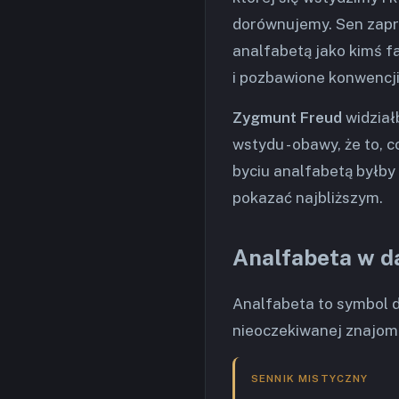
dorównujemy. Sen zapra
analfabetą jako kimś f
i pozbawione konwencji 
Zygmunt Freud
widział
wstydu - obawy, że to, 
byciu analfabetą byłby
pokazać najbliższym.
Analfabeta w 
Analfabeta to symbol do
nieoczekiwanej znajom
SENNIK MISTYCZNY