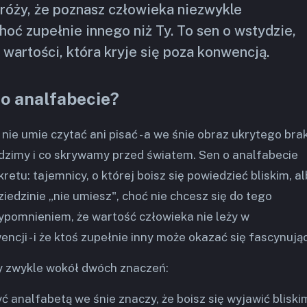
wróży, że poznasz człowieka niezwykle
hoć zupełnie innego niż Ty. To sen o wstydzie,
 wartości, która kryje się poza konwencją.
o analfabecie?
 nie umie czytać ani pisać - a we śnie obraz ukrytego bra
dzimy i co skrywamy przed światem. Sen o analfabecie
retu: tajemnicy, o której boisz się powiedzieć bliskim, a
ziedzinie „nie umiesz", choć nie chcesz się do tego
ypomnieniem, że wartość człowieka nie leży w
ncji - i że ktoś zupełnie inny może okazać się fascynując
y zwykle wokół dwóch znaczeń:
yć analfabetą we śnie znaczy, że boisz się wyjawić bliski