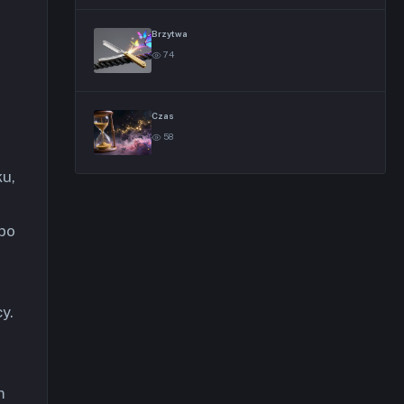
Brzytwa
74
Czas
58
ku,
lbo
y.
m