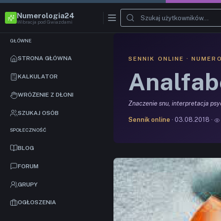
Numerologia24
Wibracja pod Gwiazdami
GŁÓWNE
STRONA GŁÓWNA
SENNIK ONLINE · NUMER
Analfab
KALKULATOR
WRÓŻENIE Z DŁONI
Znaczenie snu, interpretacja ps
SZUKAJ OSÓB
Sennik online
· 03.08.2018 ·
SPOŁECZNOŚĆ
BLOG
FORUM
GRUPY
OGŁOSZENIA