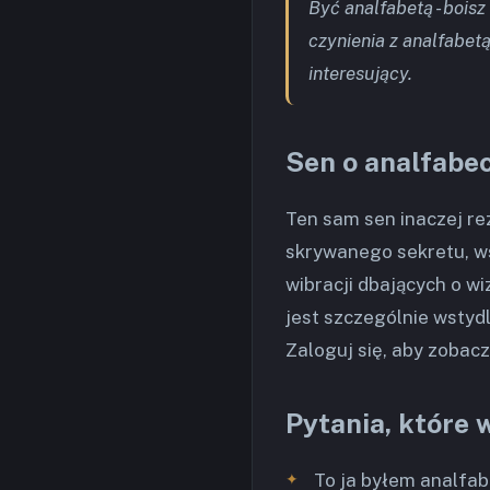
Być analfabetą - bois
czynienia z analfabetą
interesujący.
Sen o analfabec
Ten sam sen inaczej re
skrywanego sekretu, ws
wibracji dbających o wi
jest szczególnie wstydli
Zaloguj się, aby zobacz
Pytania, które 
To ja byłem analfab