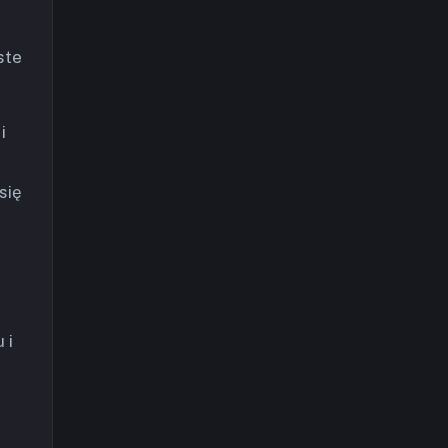
ste
i
się
 i