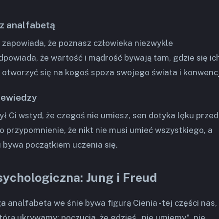
 z analfabetą
 zapowiada, że poznasz człowieka niezwykle
dpowiada, że wartość i mądrość bywają tam, gdzie się ic
o otworzyć się na kogoś spoza swojego świata i konwencj
iewiedzy
ył Ci wstyd, że czegoś nie umiesz, sen dotyka lęku przed
o przypomnienie, że nikt nie musi umieć wszystkiego, a
u bywa początkiem uczenia się.
sychologiczna: Jung i Freud
ga
analfabeta we śnie bywa figurą Cienia - tej części nas,
którą ukrywamy: poczucia, że gdzieś „nie umiemy", nie