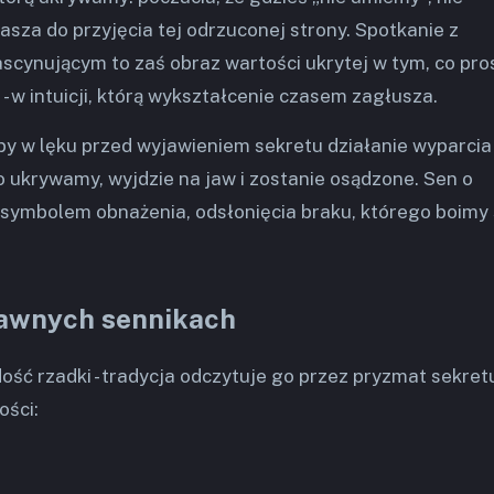
sza do przyjęcia tej odrzuconej strony. Spotkanie z
ascynującym to zaś obraz wartości ukrytej w tym, co pro
- w intuicji, którą wykształcenie czasem zagłusza.
by w lęku przed wyjawieniem sekretu działanie wyparcia 
co ukrywamy, wyjdzie na jaw i zostanie osądzone. Sen o
 symbolem obnażenia, odsłonięcia braku, którego boimy 
dawnych sennikach
ść rzadki - tradycja odczytuje go przez pryzmat sekretu
ości: