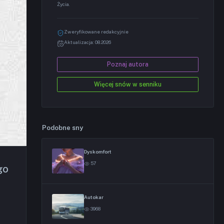
Życia.
Zweryfikowane redakcyjnie
Aktualizacja: 08.2026
Poznaj autora
Więcej snów w senniku
Podobne sny
Dyskomfort
57
go
Autokar
3968