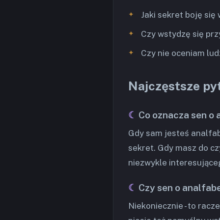
Jaki sekret boję się
Czy wstydzę się prz
Czy nie oceniam lud
Najczęstsze pyt
Co oznacza sen o 
Gdy sam jesteś analfab
sekret. Gdy masz do cz
niezwykle interesująceg
Czy sen o analfabe
Niekoniecznie - to racz