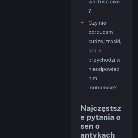
wartościowe
?
Czy nie
odrzucam
cudzej troski,
która
przychodzi w
nieodpowied
nim
momencie?
Najczęstsz
e pytania o
sen o
antykach