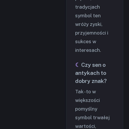
tradycjach
symbol ten
wróży zyski,
przyjemności i
sukces w
interesach.
Czy sen o
antykach to
dobry znak?
Tak - to w
większości
pomyślny
symbol trwałej
wartości,