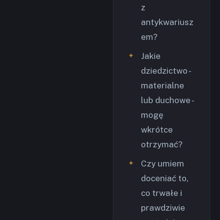
z
antykwariusz
em?
Jakie
dziedzictwo -
materialne
lub duchowe -
mogę
wkrótce
otrzymać?
Czy umiem
doceniać to,
co trwałe i
prawdziwie