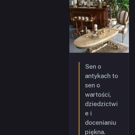
Sen o
antykach to
sen o
wartości,
dziedzictwi
e i
docenianiu
piękna.