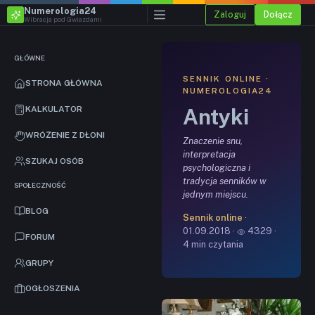
Numerologia24
Zaloguj
Dołącz
Wibracja pod Gwiazdami
GŁÓWNE
SENNIK ONLINE ·
STRONA GŁÓWNA
NUMEROLOGIA24
Antyki
KALKULATOR
WRÓŻENIE Z DŁONI
Znaczenie snu,
interpretacja
SZUKAJ OSÓB
psychologiczna i
tradycja senników w
SPOŁECZNOŚĆ
jednym miejscu.
BLOG
Sennik online
·
01.09.2018 ·
4329 ·
FORUM
4 min czytania
GRUPY
OGŁOSZENIA