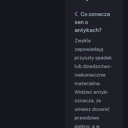
Co oznacza
sen o
antykach?
Zwykle
zapowiadają
przyszły spadek
lub dziedzictwo -
niekoniecznie
materialne.
Widzieć antyki
oznacza, że
umiesz docenić
prawdziwe
piękno, a w