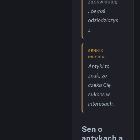
zapowiadają
, że coś
odziedziczys
z.
SENNIK
INDYJSKI
Antyki to
znak, że
czeka Cię
sukces w
interesach.
Sen o
antykach a