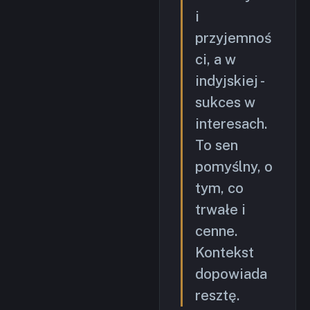
i
przyjemnoś
ci, a w
indyjskiej -
sukces w
interesach.
To sen
pomyślny, o
tym, co
trwałe i
cenne.
Kontekst
dopowiada
resztę.