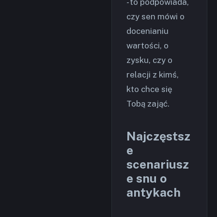
- to podpowiada,
czy sen mówi o
docenianiu
wartości, o
zysku, czy o
relacji z kimś,
kto chce się
Tobą zająć.
Najczęstsz
e
scenariusz
e snu o
antykach