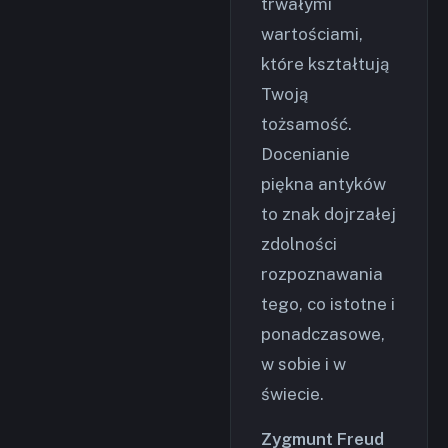
trwałymi
wartościami,
które kształtują
Twoją
tożsamość.
Docenianie
piękna antyków
to znak dojrzałej
zdolności
rozpoznawania
tego, co istotne i
ponadczasowe,
w sobie i w
świecie.
Zygmunt Freud