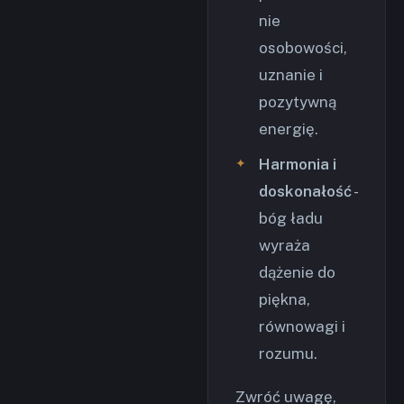
nie
osobowości,
uznanie i
pozytywną
energię.
Harmonia i
doskonałość
-
bóg ładu
wyraża
dążenie do
piękna,
równowagi i
rozumu.
Zwróć uwagę,