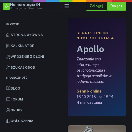
Numerologia24
Zaloguj
Dołącz
Wibracja pod Gwiazdami
GŁÓWNE
SENNIK ONLINE ·
STRONA GŁÓWNA
NUMEROLOGIA24
Apollo
KALKULATOR
WRÓŻENIE Z DŁONI
Znaczenie snu,
interpretacja
SZUKAJ OSÓB
psychologiczna i
tradycja senników w
SPOŁECZNOŚĆ
jednym miejscu.
BLOG
Sennik online
·
16.10.2018 ·
4824 ·
FORUM
4 min czytania
GRUPY
OGŁOSZENIA