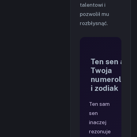
talentowi i
pozwolił mu
rozbłysnąć.
Ten sen a
Twoja
numerologia
i zodiak
Ten sam
sen
inaczej
rezonuje