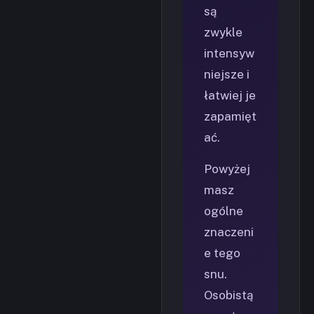
są
zwykle
intensyw
niejsze i
łatwiej je
zapamięt
ać.
Powyżej
masz
ogólne
znaczeni
e tego
snu.
Osobistą