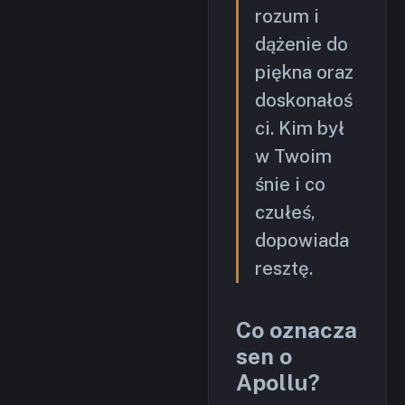
rozum i
dążenie do
piękna oraz
doskonałoś
ci. Kim był
w Twoim
śnie i co
czułeś,
dopowiada
resztę.
Co oznacza
sen o
Apollu?