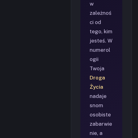
w
zależnoś
ci od
tego, kim
jesteś. W
numerol
ogii
Twoja
Droga
Życia
nadaje
snom
osobiste
zabarwie
nie, a