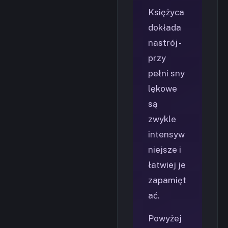
Księżyca
dokłada
nastrój -
przy
pełni sny
lękowe
są
zwykle
intensyw
niejsze i
łatwiej je
zapamięt
ać.
Powyżej