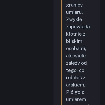
granicy
umiaru.
Zwykle
zapowiada
kłótnie z
bliskimi
osobami,
ale wiele
zależy od
tego, co
robiłeś z
arakiem.
Pić go z
umiarem