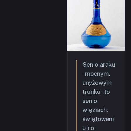
Sen o araku
- mocnym,
anyżowym
trunku - to
sen o
więziach,
świętowani
u i o