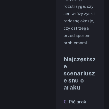
rozstrzyga, czy
sen wróży zysk i
radosną okazję,
czy ostrzega
przed sporem i
problemami.
Najczęstsz
e
scenariusz
e snu o
araku
Pić arak