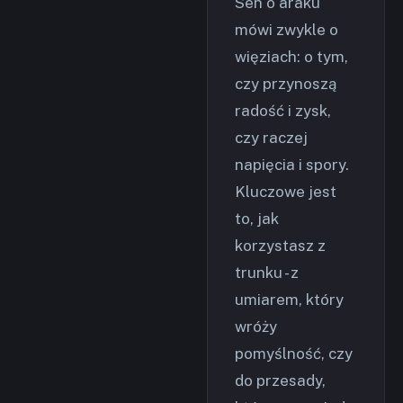
Sen o araku
mówi zwykle o
więziach: o tym,
czy przynoszą
radość i zysk,
czy raczej
napięcia i spory.
Kluczowe jest
to, jak
korzystasz z
trunku - z
umiarem, który
wróży
pomyślność, czy
do przesady,