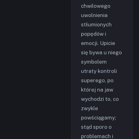
chwilowego
uwolnienia
stłumionych
popędów i
emocji. Upicie
się bywa u niego
symbolem
utraty kontroli
superego, po
której na jaw
wychodzi to, co
zwykle
powściągamy;
stąd sporo o
problemach i