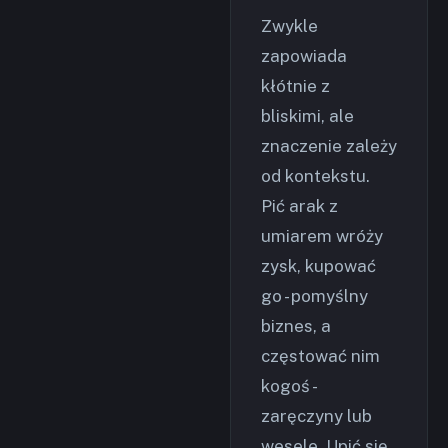
Zwykle
zapowiada
kłótnie z
bliskimi, ale
znaczenie zależy
od kontekstu.
Pić arak z
umiarem wróży
zysk, kupować
go - pomyślny
biznes, a
częstować nim
kogoś -
zaręczyny lub
wesele. Upić się