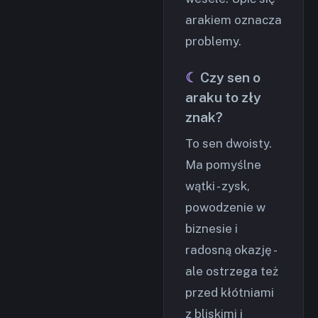
arakiem oznacza
problemy.
Czy sen o
araku to zły
znak?
To sen dwoisty.
Ma pomyślne
wątki - zysk,
powodzenie w
biznesie i
radosną okazję -
ale ostrzega też
przed kłótniami
z bliskimi i