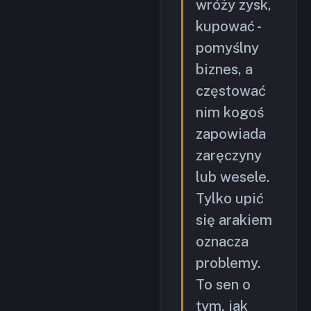
wróży zysk,
kupować -
pomyślny
biznes, a
częstować
nim kogoś
zapowiada
zaręczyny
lub wesele.
Tylko upić
się arakiem
oznacza
problemy.
To sen o
tym, jak