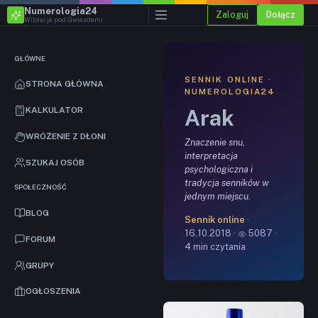
Numerologia24
Zaloguj
Dołącz
Wibracja pod Gwiazdami
GŁÓWNE
SENNIK ONLINE ·
STRONA GŁÓWNA
NUMEROLOGIA24
Arak
KALKULATOR
WRÓŻENIE Z DŁONI
Znaczenie snu,
interpretacja
SZUKAJ OSÓB
psychologiczna i
tradycja senników w
SPOŁECZNOŚĆ
jednym miejscu.
BLOG
Sennik online
·
16.10.2018 ·
5087 ·
FORUM
4 min czytania
GRUPY
OGŁOSZENIA