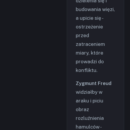
dzielenia się i
budowania więzi,
a upicie się -
ostrzeżenie
przed
zatraceniem
miary, które
prowadzi do
konfliktu.
Zygmunt Freud
widziałby w
araku i piciu
obraz
rozluźnienia
hamulców -