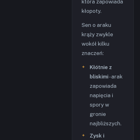
która zapowiada
kłopoty.
Sen o araku
krąży zwykle
wokół kilku
znaczeń:
Kłótnie z
bliskimi
- arak
zapowiada
napięcia i
spory w
gronie
najbliższych.
Zysk i