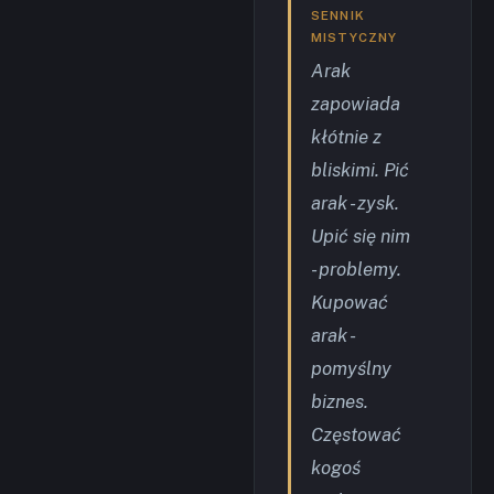
SENNIK
MISTYCZNY
Arak
zapowiada
kłótnie z
bliskimi. Pić
arak - zysk.
Upić się nim
- problemy.
Kupować
arak -
pomyślny
biznes.
Częstować
kogoś