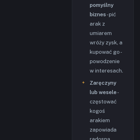
pomyślny
biznes
- pić
arak z
umiarem
wróży zysk, a
kupować go -
powodzenie
w interesach.
Zaręczyny
lub wesele
-
częstować
kogoś
arakiem
zapowiada
radosną,