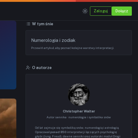
Zaloguj
Dołącz
W tym śnie
Numerologia i zodiak
Przewiń artykuł, aby poznać kolejne warstwy interpretacji.
O autorze
Christopher Walter
Autor sennika · numerologia i symbolika snów
Od lat zajmuje się symboliką snów, numerologią i astrologią.
Opracował
ponad 850
interpretacji łączących psychologię
głębi (Jung, Freud), dawne senniki oraz autorski moduł Drogi