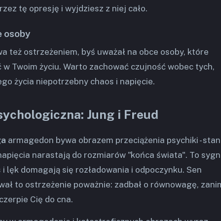
zez tę opresję i wyjdziesz z niej cało.
 osoby
 też ostrzeżeniem, byś uważał na obce osoby, które
 w Twoim życiu. Warto zachować czujność wobec tych,
go życia niepotrzebny chaos i napięcie.
sychologiczna: Jung i Freud
ga
armagedon bywa obrazem przeciążenia psychiki - stan
pięcia narastają do rozmiarów "końca świata". To sygn
i lęk domagają się rozładowania i odpoczynku. Sen
wał to ostrzeżenie poważnie: zadbał o równowagę, zani
zerpie Cię do cna.