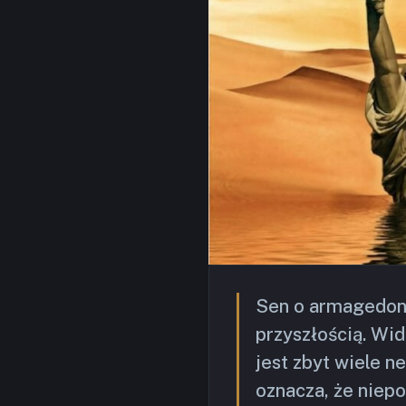
Sen o armagedonie
przyszłością. Wi
jest zbyt wiele n
oznacza, że niepok