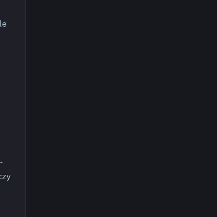
le
-
czy