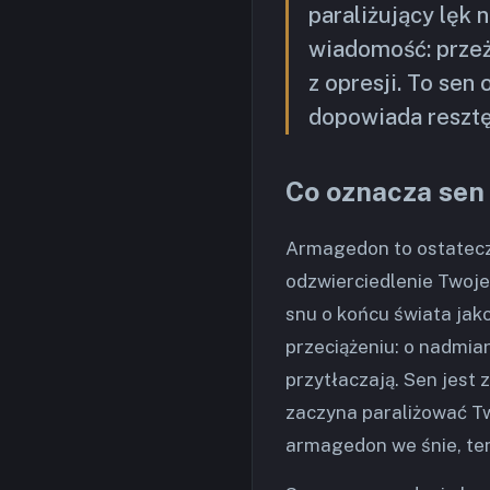
paraliżujący lęk n
wiadomość: przeż
z opresji. To sen
dopowiada resztę
Co oznacza sen
Armagedon to ostateczn
odzwierciedlenie Twoje
snu o końcu świata ja
przeciążeniu: o nadmiar
przytłaczają. Sen jest
zaczyna paraliżować Tw
armagedon we śnie, ten 