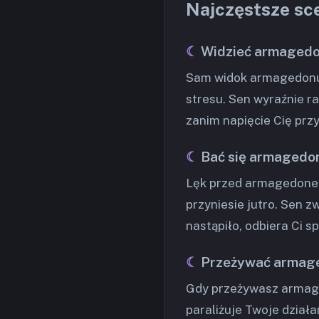
Najczęstsze sc
Widzieć armaged
Sam widok armagedonu o
stresu. Sen wyraźnie ra
zanim napięcie Cię przy
Bać się armagedo
Lęk przed armagedonem 
przyniesie jutro. Sen z
nastąpiło, odbiera Ci sp
Przeżywać armag
Gdy przeżywasz armaged
paraliżuje Twoje działan