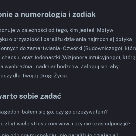
nie a numerologia i zodiak
zonuje w zależności od tego, kim jesteś. Motyw
ęku o przyszłość i paraliżu działania najmocniej dotyka
kłonnych do zamartwiania - Czwórki (Budowniczego), któr
 i chaosu, oraz Jedenastki (Wizjonera intuicyjnego), którą
a wyobraźnia i nadmiar bodźców. Zaloguj się, aby
aczy dla Twojej Drogi Życia.
warto sobie zadać
magedon, bałem się go, czy go przeżywałem?
 zbyt wiele stresu i nerwów - i czy nie czas odpocząć?
 nie odbiera mi spokoju i nie paraliżuje działania?