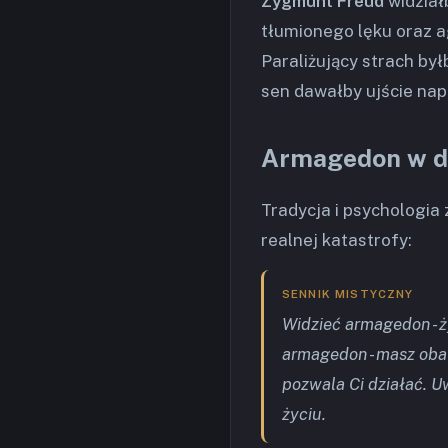
Zygmunt Freud
widział
tłumionego lęku oraz ag
Paraliżujący strach był
sen dawałby ujście nap
Armagedon w d
Tradycja i psychologia 
realnej katastrofy:
SENNIK MISTYCZNY
Widzieć armagedon - ż
armagedon - masz obaw
pozwala Ci działać. 
życiu.