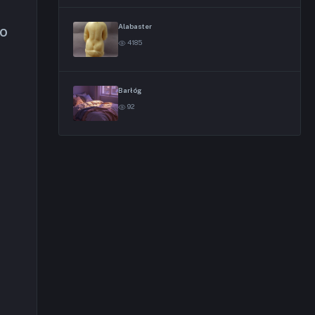
Alabaster
ło
4185
Barłóg
92