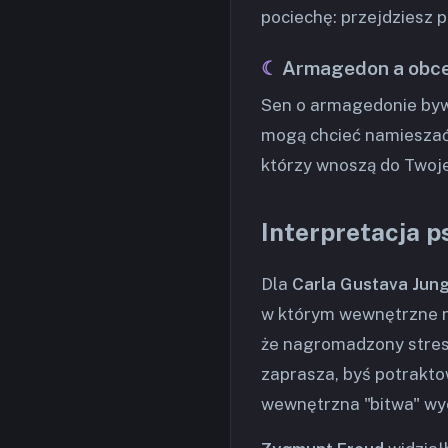
pociechę: przejdziesz pr
Armagedon a obce
Sen o armagedonie bywa
mogą chcieć namieszać
którzy wnoszą do Twoje
Interpretacja p
Dla
Carla Gustava Jun
w którym wewnętrzne na
że nagromadzony stres 
zaprasza, byś potrakto
wewnętrzna "bitwa" wyc