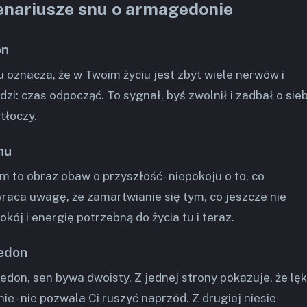
enariusze snu o armagedonie
on
znacza, że w Twoim życiu jest zbyt wiele nerwów i
dzi: czas odpocząć. To sygnał, byś zwolnił i zadbał o sieb
tłoczy.
nu
to obraz obaw o przyszłość - niepokoju o to, co
wraca uwagę, że zamartwianie się tym, co jeszcze nie
okój i energię potrzebną do życia tu i teraz.
edon
on, sen bywa dwoisty. Z jednej strony pokazuje, że lęk
ie - nie pozwala Ci ruszyć naprzód. Z drugiej niesie