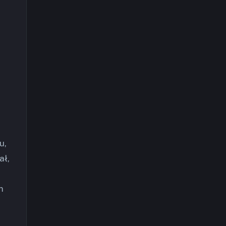
u,
ał,
m