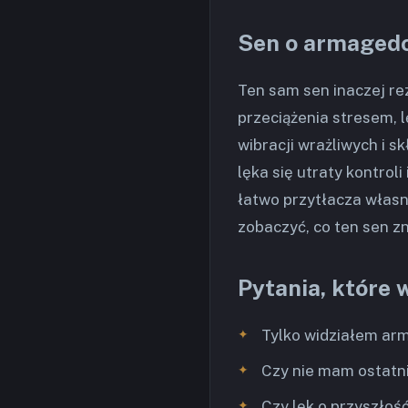
Sen o armagedo
Ten sam sen inaczej re
przeciążenia stresem, l
wibracji wrażliwych i s
lęka się utraty kontroli
łatwo przytłacza własn
zobaczyć, co ten sen zn
Pytania, które 
Tylko widziałem ar
Czy nie mam ostatnio
Czy lęk o przyszłość