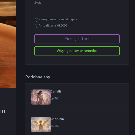
Życia.
Zweryfikowane redakcyjnie
Aktualizacja: 08.2026
Poznaj autora
Więcej snów w senniku
Podobne sny
Cellulit
70
iu
Cherubin
150