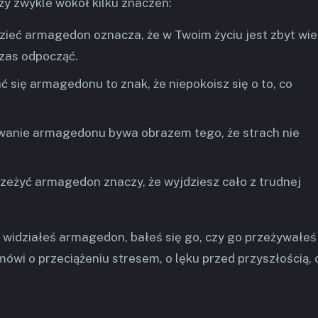
y zwykle wokół kilku znaczeń:
dzieć armagedon oznacza, że w Twoim życiu jest zbyt wie
czas odpocząć.
ać się armagedonu to znak, że niepokoisz się o to, co
ywanie armagedonu bywa obrazem tego, że strach nie
rzeżyć armagedon znaczy, że wyjdziesz cało z trudnej
 widziałeś armagedon, bałeś się go, czy go przeżywałeś 
mówi o przeciążeniu stresem, o lęku przed przyszłością, 