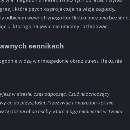
by w armagedonie i katastroficznych obrazach wyraz
resji, które psychika projektuje na wizję zagłady.
by odbiciem wewnętrznego konfliktu i poczucia bezsilnośc
ięciu, którego na jawie nie umiemy rozładować.
awnych sennikach
zgodnie widzą w armagedonie obraz stresu i lęku, nie
yjesz w stresie, czas odpocząć. Czuć nadchodzący
y co do przyszłości. Przeżywać armagedon - lęk nie
Uważaj też na obce osoby, które mogą namieszać w Twoim