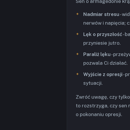
Sen o armagedonie krąż
Nadmiar stresu
- wi
nerwów i napięcia; 
Lęk o przyszłość
- b
przyniesie jutro.
Paraliż lęku
- przeż
pozwala Ci działać.
Wyjście z opresji
- p
sytuacji.
Zwróć uwagę, czy tylko
to rozstrzyga, czy sen 
o pokonaniu opresji.