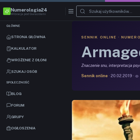
Numerologia24
Wibracja pod Gwiazdami
GŁÓWNE
STRONA GŁÓWNA
SENNIK ONLINE · NUMER
Armage
KALKULATOR
WRÓŻENIE Z DŁONI
Znaczenie snu, interpretacja ps
SZUKAJ OSÓB
Sennik online
· 20.02.2019 ·
SPOŁECZNOŚĆ
BLOG
FORUM
GRUPY
OGŁOSZENIA