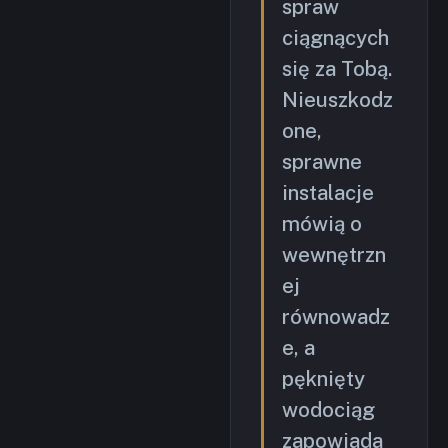
spraw
ciągnących
się za Tobą.
Nieuszkodz
one,
sprawne
instalacje
mówią o
wewnętrzn
ej
równowadz
e, a
pęknięty
wodociąg
zapowiada