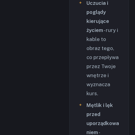
Uczucia i
poglądy
kierujące
życiem
- rury i
kable to
obraz tego,
co przepływa
przez Twoje
wnętrze i
wyznacza
kurs.
Mętlik i lęk
przed
uporządkowa
niem
-