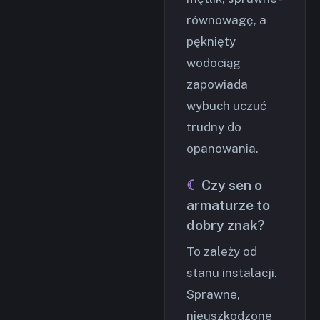
równowagę, a
pęknięty
wodociąg
zapowiada
wybuch uczuć
trudny do
opanowania.
Czy sen o
armaturze to
dobry znak?
To zależy od
stanu instalacji.
Sprawne,
nieuszkodzone