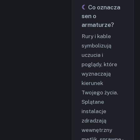
Co oznacza
sen o
armaturze?
Rury i kable
symbolizują
uczucia i
poglądy, które
wyznaczają
kierunek
Twojego życia.
Splątane
instalacje
zdradzają
wewnętrzny
mętlik, sprawne -