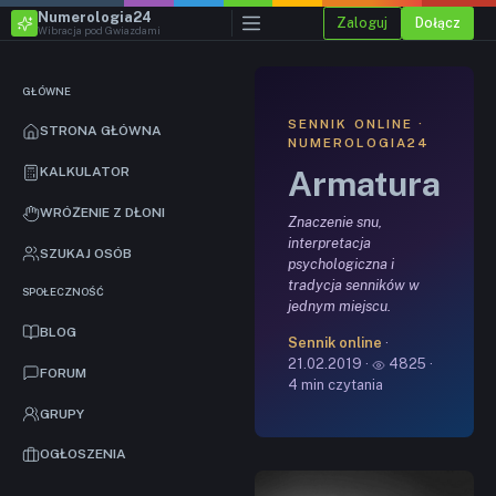
Numerologia24
Zaloguj
Dołącz
Wibracja pod Gwiazdami
GŁÓWNE
SENNIK ONLINE ·
STRONA GŁÓWNA
NUMEROLOGIA24
Armatura
KALKULATOR
WRÓŻENIE Z DŁONI
Znaczenie snu,
interpretacja
SZUKAJ OSÓB
psychologiczna i
tradycja senników w
SPOŁECZNOŚĆ
jednym miejscu.
BLOG
Sennik online
·
21.02.2019 ·
4825 ·
FORUM
4 min czytania
GRUPY
OGŁOSZENIA