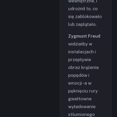
wewnętrzne, i
udrożnił to, co
się zablokowało
lub zaplątało.
Zygmunt Freud
widziałby w
instalacjach i
przepływie
obraz krążenia
popędów i
emocji - a w
pęknięciu rury
gwałtowne
wyładowanie
stłumionego