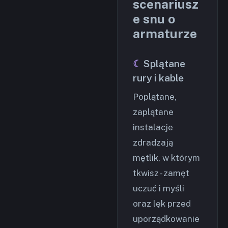
scenariusz
e snu o
armaturze
Splątane
rury i kable
Poplątane,
zaplątane
instalacje
zdradzają
mętlik, w którym
tkwisz - zamęt
uczuć i myśli
oraz lęk przed
uporządkowanie