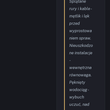
Splątane
rury i kable -
mętlik i lęk
przed
wyprostowa
niem spraw.
Nieuszkodzo
ne instalacje
-
wewnętrzna
równowaga.
Pęknięty
wodociąg -
wybuch
uczuć, nad