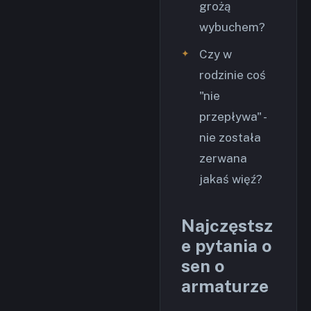
grożą
wybuchem?
Czy w
rodzinie coś
"nie
przepływa" -
nie została
zerwana
jakaś więź?
Najczęstsz
e pytania o
sen o
armaturze