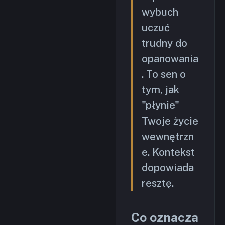
wybuch
uczuć
trudny do
opanowania
. To sen o
tym, jak
"płynie"
Twoje życie
wewnętrzn
e. Kontekst
dopowiada
resztę.
Co oznacza