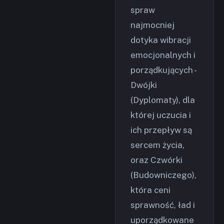
spraw
najmocniej
dotyka wibracji
emocjonalnych i
porządkujących -
Dwójki
(Dyplomaty), dla
której uczucia i
ich przepływ są
sercem życia,
oraz Czwórki
(Budowniczego),
która ceni
sprawność, ład i
uporządkowane