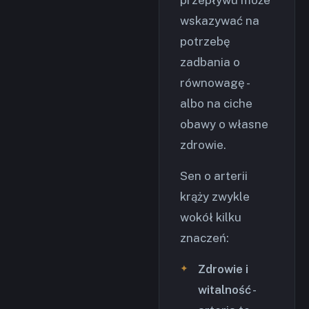
przepływu może
wskazywać na
potrzebę
zadbania o
równowagę -
albo na ciche
obawy o własne
zdrowie.
Sen o arterii
krąży zwykle
wokół kilku
znaczeń:
Zdrowie i
witalność
-