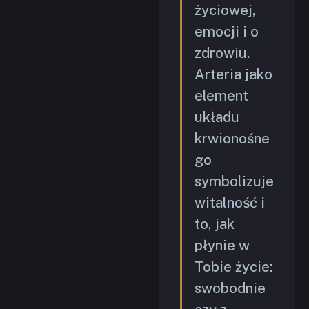
życiowej,
emocji i o
zdrowiu.
Arteria jako
element
układu
krwionośne
go
symbolizuje
witalność i
to, jak
płynie w
Tobie życie:
swobodnie