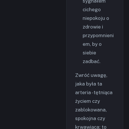
sygnałem
cichego
niepokoju o
zdrowie i
przypomnieni
em, by o
siebie
zadbać.
Zwróć uwagę,
jaka była ta
arteria - tętniąca
życiem czy
zablokowana,
spokojna czy
krwawiąca; to