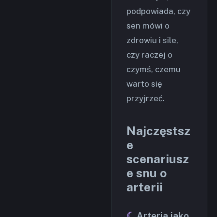
podpowiada, czy
sen mówi o
zdrowiu i sile,
czy raczej o
czymś, czemu
warto się
przyjrzeć.
Najczęstsz
e
scenariusz
e snu o
arterii
Arteria jako