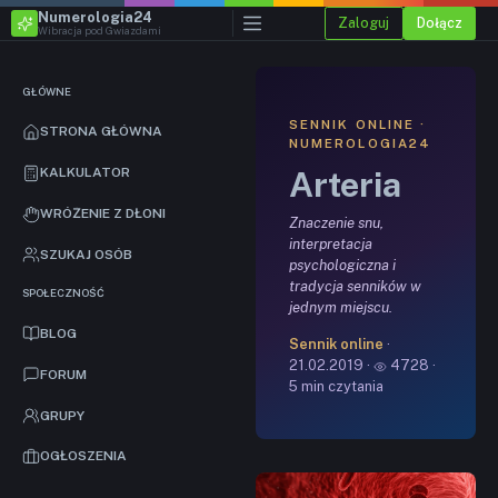
Numerologia24
Zaloguj
Dołącz
Wibracja pod Gwiazdami
GŁÓWNE
SENNIK ONLINE ·
STRONA GŁÓWNA
NUMEROLOGIA24
Arteria
KALKULATOR
WRÓŻENIE Z DŁONI
Znaczenie snu,
interpretacja
SZUKAJ OSÓB
psychologiczna i
tradycja senników w
SPOŁECZNOŚĆ
jednym miejscu.
BLOG
Sennik online
·
21.02.2019 ·
4728 ·
FORUM
5 min czytania
GRUPY
OGŁOSZENIA