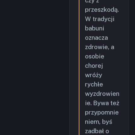
czy z
przeszkodą.
W tradycji
babuni
oznacza
zdrowie, a
osobie
chorej
wróży
rychłe
wyzdrowien
ie. Bywa też
przypomnie
niem, byś
zadbał o