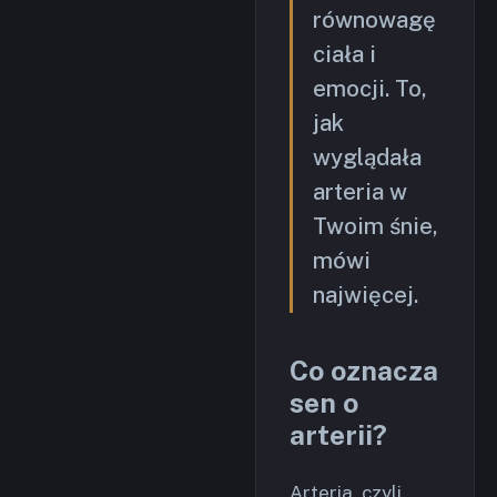
równowagę
ciała i
emocji. To,
jak
wyglądała
arteria w
Twoim śnie,
mówi
najwięcej.
Co oznacza
sen o
arterii?
Arteria, czyli