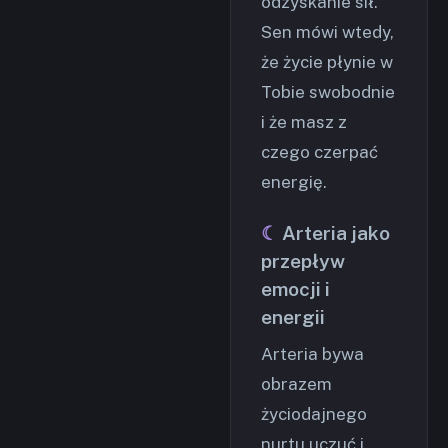
odzyskanie sił.
Sen mówi wtedy,
że życie płynie w
Tobie swobodnie
i że masz z
czego czerpać
energię.
Arteria jako
przepływ
emocji i
energii
Arteria bywa
obrazem
życiodajnego
nurtu uczuć i