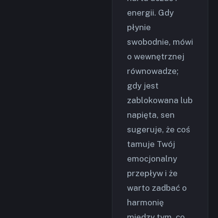
energii. Gdy
płynie
swobodnie, mówi
o wewnętrznej
równowadze;
gdy jest
zablokowana lub
napięta, sen
sugeruje, że coś
tamuje Twój
emocjonalny
przepływ i że
warto zadbać o
harmonię
między tym, co