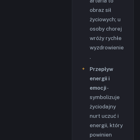
arteria to
obraz sił
życiowych; u
osoby chorej
wróży rychłe
wyzdrowienie
.
Przepływ
energii i
emocji
-
symbolizuje
życiodajny
nurt uczuć i
energii, który
powinien