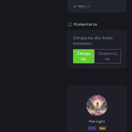
4928
0
Komentarze
Zaloguj się, aby dodać
komentarz.
Zaloguj
Zarejestruj
się
się
Pan Light
LP 9
Byk