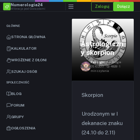
Numerologia24
Zaloguj
Dołącz
Wibracja pod Gwiazdami
GŁÓWNE
STRONA GŁÓWNA
Astrologiczn
KALKULATOR
y skorpion
WRÓŻENIE Z DŁONI
Pan Light
· Astrologia ·
05.10.2017 ·
4928 · 1
min czytania
SZUKAJ OSÓB
SPOŁECZNOŚĆ
BLOG
Skorpion
FORUM
Urodzonym w I
GRUPY
dekanacie znaku
OGŁOSZENIA
(24.10 do 2.11)