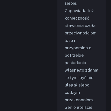
siebie.
Zapowiada też
konieczność
stawienia czoła
przeciwnościom
losu i
przypomina o
potrzebie
posiadania
własnego zdania
- o tym, byś nie
ulegał ślepo
cudzym
przekonaniom.
Sen o ateiście