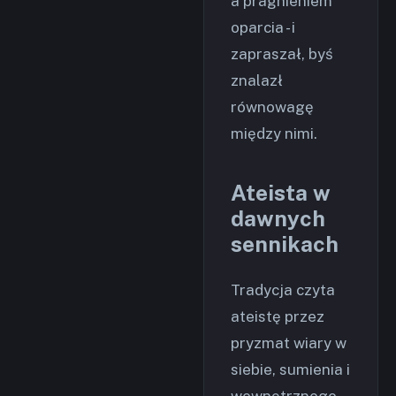
a pragnieniem
oparcia - i
zapraszał, byś
znalazł
równowagę
między nimi.
Ateista w
dawnych
sennikach
Tradycja czyta
ateistę przez
pryzmat wiary w
siebie, sumienia i
wewnętrznego