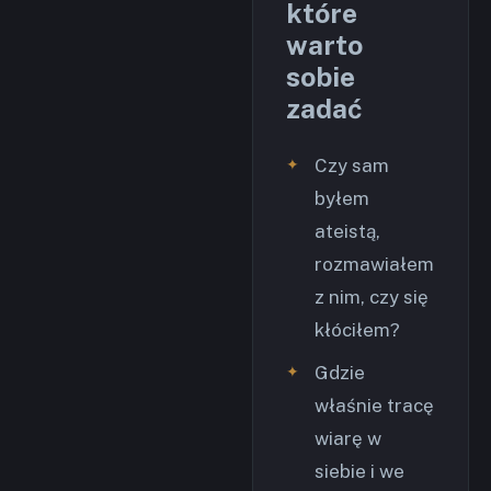
które
warto
sobie
zadać
Czy sam
byłem
ateistą,
rozmawiałem
z nim, czy się
kłóciłem?
Gdzie
właśnie tracę
wiarę w
siebie i we