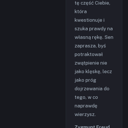
tę część Ciebie,
która
kwestionuje i
szuka prawdy na
własną rękę. Sen
zaprasza, byś
potraktował
zwątpienie nie
jako klęskę, lecz
jako próg
dojrzewania do
tego, w co
naprawdę
wierzysz.
Zygmunt Freud