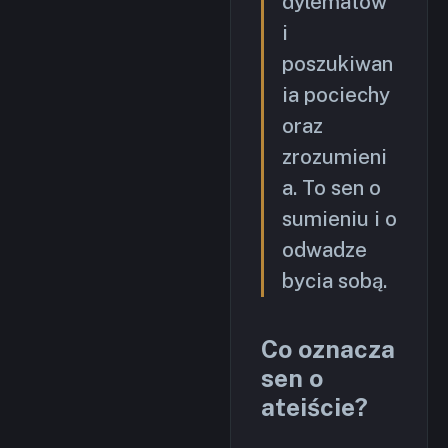
dylematów
i
poszukiwan
ia pociechy
oraz
zrozumieni
a. To sen o
sumieniu i o
odwadze
bycia sobą.
Co oznacza
sen o
ateiście?