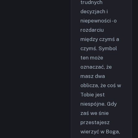
trudnych
decyzjach i
niepewności - o
rozdarciu
między czymś a
czymś. Symbol
ten może
oznaczać, że
masz dwa
oblicza, że coś w
Tobie jest
niespójne. Gdy
zaś we śnie
przestajesz
wierzyć w Boga,