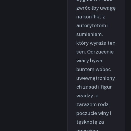
zwróciłby uwagę
na konflikt z
autorytetem i
sumieniem,
który wyraża ten
sen. Odrzucenie
wiary bywa
buntem wobec
uwewnętrzniony
ch zasad i figur
władzy - a
zarazem rodzi
poczucie winy i
tęsknotę za
oparciem.