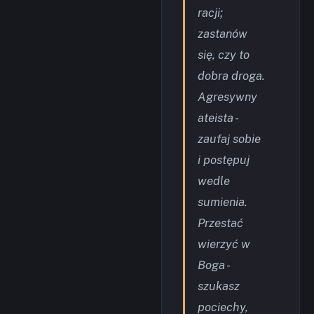
racji;
zastanów
się, czy to
dobra droga.
Agresywny
ateista -
zaufaj sobie
i postępuj
wedle
sumienia.
Przestać
wierzyć w
Boga -
szukasz
pociechy,