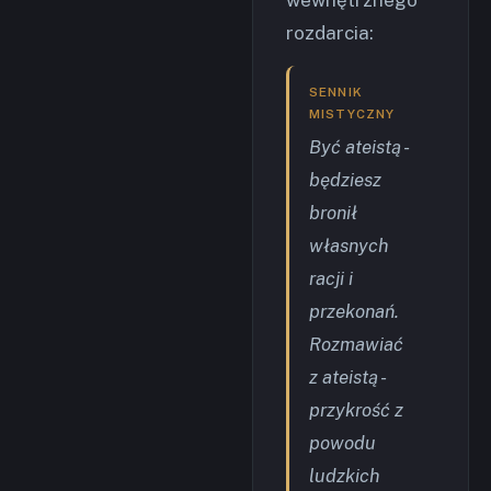
rozdarcia:
SENNIK
MISTYCZNY
Być ateistą -
będziesz
bronił
własnych
racji i
przekonań.
Rozmawiać
z ateistą -
przykrość z
powodu
ludzkich