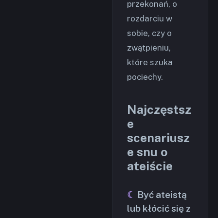
przekonań, o
rozdarciu w
sobie, czy o
zwątpieniu,
które szuka
pociechy.
Najczęstsz
e
scenariusz
e snu o
ateiście
Być ateistą
lub kłócić się z