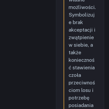
możliwości.
Symbolizuj
e brak
akceptacji i
zwątpienie
w siebie, a
także
koniecznoś
ć stawienia
czoła
przeciwnoś
ciom losu i
potrzebę
posiadania