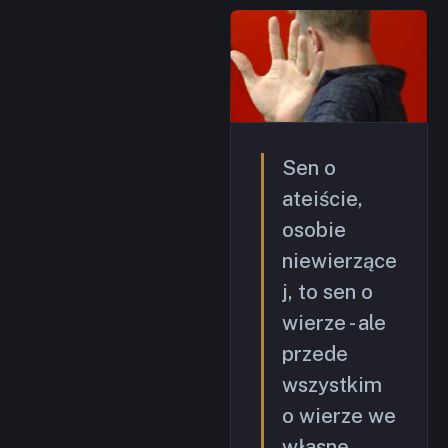
Sen o
ateiście,
osobie
niewierzące
j, to sen o
wierze - ale
przede
wszystkim
o wierze we
własne