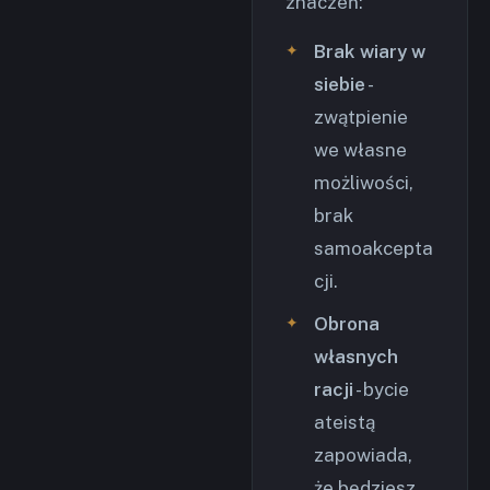
znaczeń:
Brak wiary w
siebie
-
zwątpienie
we własne
możliwości,
brak
samoakcepta
cji.
Obrona
własnych
racji
- bycie
ateistą
zapowiada,
że będziesz