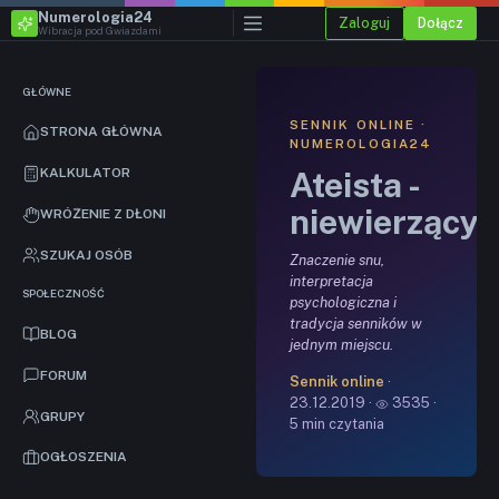
Numerologia24
Zaloguj
Dołącz
Wibracja pod Gwiazdami
GŁÓWNE
SENNIK ONLINE ·
STRONA GŁÓWNA
NUMEROLOGIA24
Ateista -
KALKULATOR
niewierzący
WRÓŻENIE Z DŁONI
SZUKAJ OSÓB
Znaczenie snu,
interpretacja
SPOŁECZNOŚĆ
psychologiczna i
tradycja senników w
BLOG
jednym miejscu.
FORUM
Sennik online
·
23.12.2019 ·
3535 ·
GRUPY
5 min czytania
OGŁOSZENIA