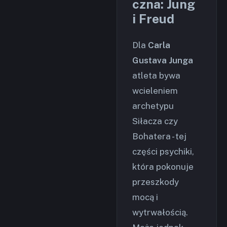
czna: Jung
i Freud
Dla
Carla
Gustava Junga
atleta bywa
wcieleniem
archetypu
Siłacza czy
Bohatera - tej
części psychiki,
która pokonuje
przeszkody
mocą i
wytrwałością.