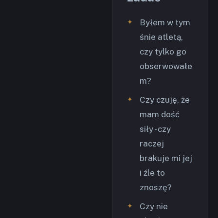
Byłem w tym
śnie atletą,
czy tylko go
obserwowałe
m?
Czy czuję, że
mam dość
siły - czy
raczej
brakuje mi jej
i źle to
znoszę?
Czy nie