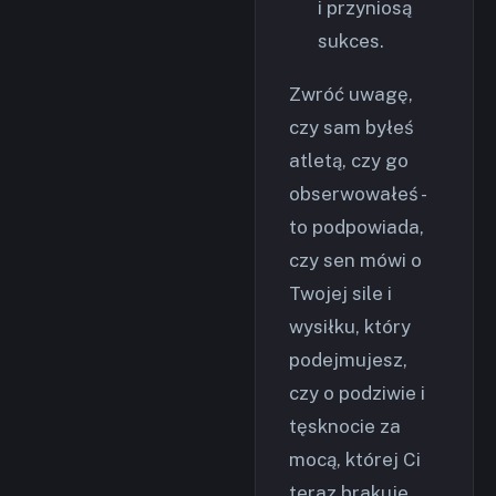
i przyniosą
sukces.
Zwróć uwagę,
czy sam byłeś
atletą, czy go
obserwowałeś -
to podpowiada,
czy sen mówi o
Twojej sile i
wysiłku, który
podejmujesz,
czy o podziwie i
tęsknocie za
mocą, której Ci
teraz brakuje.