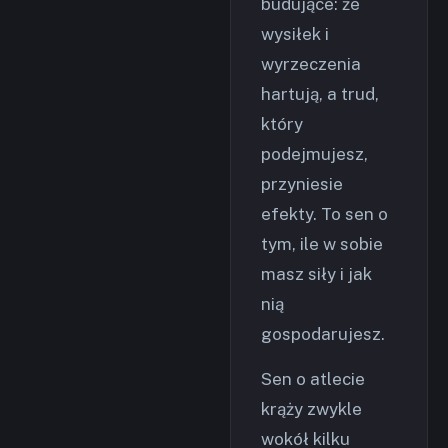
budujące: że
wysiłek i
wyrzeczenia
hartują, a trud,
który
podejmujesz,
przyniesie
efekty. To sen o
tym, ile w sobie
masz siły i jak
nią
gospodarujesz.
Sen o atlecie
krąży zwykle
wokół kilku