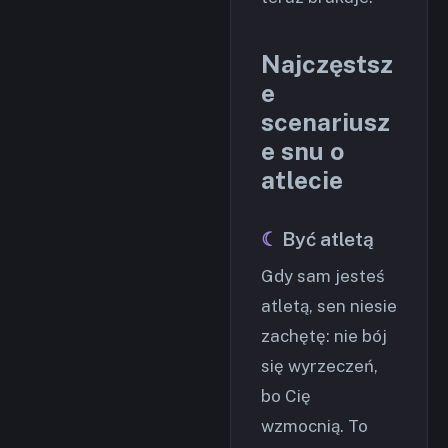
Najczęstsz
e
scenariusz
e snu o
atlecie
Być atletą
Gdy sam jesteś
atletą, sen niesie
zachętę: nie bój
się wyrzeczeń,
bo Cię
wzmocnią. To