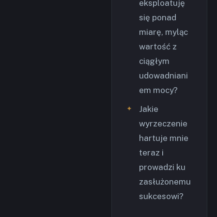
eksploatuję
się ponad
miarę, myląc
wartość z
ciągłym
udowadniani
em mocy?
Jakie
wyrzeczenie
hartuje mnie
teraz i
prowadzi ku
zasłużonemu
sukcesowi?