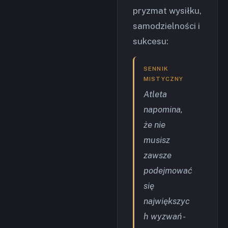
pryzmat wysiłku,
samodzielności i
sukcesu:
SENNIK
MISTYCZNY
Atleta
napomina,
że nie
musisz
zawsze
podejmować
się
największyc
h wyzwań -