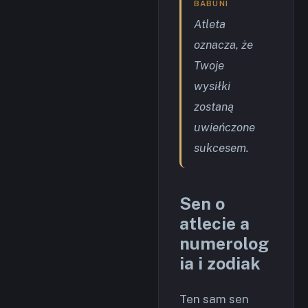
BABUNI
Atleta
oznacza, że
Twoje
wysiłki
zostaną
uwieńczone
sukcesem.
Sen o
atlecie a
numerolog
ia i zodiak
Ten sam sen