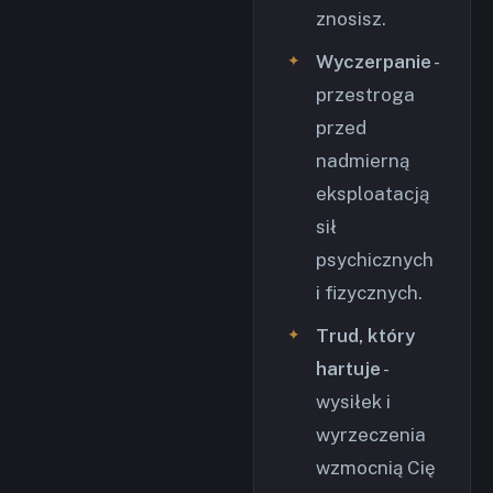
znosisz.
Wyczerpanie
-
przestroga
przed
nadmierną
eksploatacją
sił
psychicznych
i fizycznych.
Trud, który
hartuje
-
wysiłek i
wyrzeczenia
wzmocnią Cię