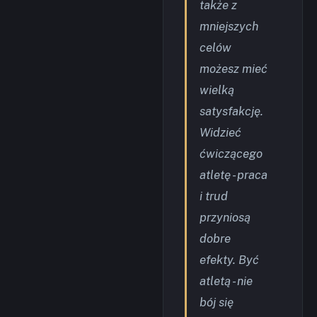
także z
mniejszych
celów
możesz mieć
wielką
satysfakcję.
Widzieć
ćwiczącego
atletę - praca
i trud
przyniosą
dobre
efekty. Być
atletą - nie
bój się