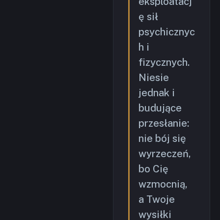
eksploatacj
ę sił
psychicznyc
h i
fizycznych.
Niesie
jednak i
budujące
przesłanie:
nie bój się
wyrzeczeń,
bo Cię
wzmocnią,
a Twoje
wysiłki