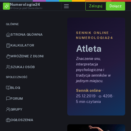
Numerologia24
Zaloguj
Dołącz
Wibracja pod Gwiazdami
GŁÓWNE
SENNIK ONLINE ·
STRONA GŁÓWNA
NUMEROLOGIA24
Atleta
KALKULATOR
WRÓŻENIE Z DŁONI
Znaczenie snu,
interpretacja
SZUKAJ OSÓB
psychologiczna i
tradycja senników w
SPOŁECZNOŚĆ
jednym miejscu.
BLOG
Sennik online
·
25.12.2019 ·
4208 ·
FORUM
5 min czytania
GRUPY
OGŁOSZENIA