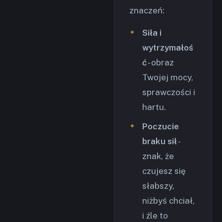
znaczeń:
Siła i
wytrzymałoś
ć
- obraz
Twojej mocy,
sprawczości i
hartu.
Poczucie
braku sił
-
znak, że
czujesz się
słabszy,
niżbyś chciał,
i źle to