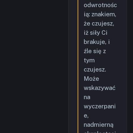
odwrotnośc
ią: znakiem,
że czujesz,
iż siły Ci
brakuje, i
źle się z
tym
czujesz.
Może
wskazywać
na
wyczerpani
e,
nadmierną