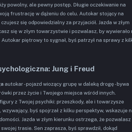
róży powolny, ale pewny postęp. Długie oczekiwanie na
oją frustrację w dążeniu do celu. Autokar stojący na
 czujesz się odpowiedzialny za przyjaciół. Jazda w złym
casz się w złym towarzystwie i pozwalasz, by wywierało
 Autokar piętrowy to sygnał, byś patrzył na sprawy z kil
sychologiczna: Jung i Freud
ga
autokar - pojazd wiozący grupę w daleką drogę - bywa
wki przez życie i Twojego miejsca wśród innych.
igury z Twojej psychiki: przeszkody, ale i towarzysze
, wzywający, byś spojrzał z kilku perspektyw, wskazuje 
domości. Jazda w złym kierunku ostrzega, że pozwalasz
swojej trasie. Sen zaprasza, byś sprawdził, dokąd