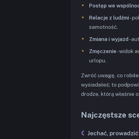
Postęp we wspólno
Relacje z ludźmi
- p
samotność.
Zmiana i wyjazd
- au
Zmęczenie
- widok 
urlopu.
Zwróć uwagę, co robiłeś
wysiadałeś; to podpowi
drodze, którą właśnie o
Najczęstsze sc
Jechać, prowadzić