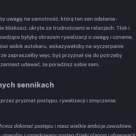
by uwagę na samotność, którą ten sen odsłania -
bliskości, ukryte za trudnościami w relacjach. Tłok i
siedzące byłyby obrazem rywalizacji o uwagę i uznanie.
ówi widok autokaru, wskazywałoby na wyczerpanie
ze zapraszałby więc, byś przyznał się do potrzeby
 zamiast udawać, że poradzisz sobie sam.
nych sennikach
 przez pryzmat postępu, rywalizacji i zmęczenia:
chcesz dokonać postępu i masz wielkie ambicje zawodowe.
- powolny i umiarkowany postęp dzięki planom i obserwacji