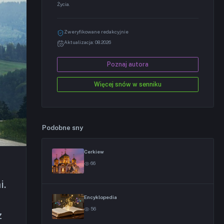
Życia.
Zweryfikowane redakcyjnie
Aktualizacja: 08.2026
Poznaj autora
Więcej snów w senniku
Podobne sny
Cerkiew
66
i.
Encyklopedia
56
z