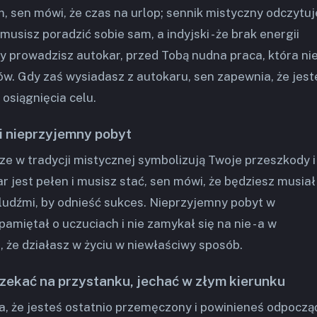
, sen mówi, że czas na urlop; sennik mistyczny odczytuj
musisz poradzić sobie sam, a indyjski - że brak energii
dy prowadzisz autokar, przed Tobą nudna praca, która ni
ów. Gdy zaś wysiadasz z autokaru, sen zapewnia, że jest
osiągnięcia celu.
 i nieprzyjemny pobyt
e w tradycji mistycznej symbolizują Twoje przeszkody i
r jest pełen i musisz stać, sen mówi, że będziesz musiał
udźmi, by odnieść sukces. Nieprzyjemny pobyt w
pamiętał o uczuciach i nie zamykał się na nie - a w
 że działasz w życiu w niewłaściwy sposób.
czekać na przystanku, jechać w złym kierunku
, że jesteś ostatnio przemęczony i powinieneś odpoczą