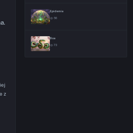
Epidemia
56
a.
Boa
73
iej
e z