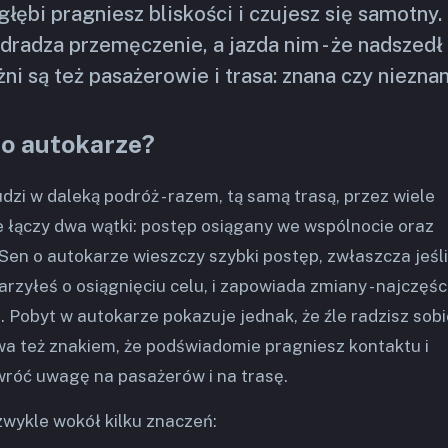
głębi pragniesz bliskości i czujesz się samotny.
dradza przemęczenie, a jazda nim - że nadszedł
żni są też pasażerowie i trasa: znana czy nieznan
 o autokarze?
dzi w daleką podróż - razem, tą samą trasą, przez wiele
e łączy dwa wątki: postęp osiągany we wspólnocie oraz
 Sen o autokarze wieszczy szybki postęp, zwłaszcza jeśli
zyłeś o osiągnięciu celu, i zapowiada zmiany - najczęśc
 Pobyt w autokarze pokazuje jednak, że źle radzisz sobi
ywa też znakiem, że podświadomie pragniesz kontaktu i
wróć uwagę na pasażerów i na trasę.
zwykle wokół kilku znaczeń: