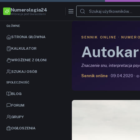
Numerologia24
Wibracja pod Gwiazdami
GŁÓWNE
STRONA GŁÓWNA
SENNIK ONLINE · NUMER
Autokar
KALKULATOR
WRÓŻENIE Z DŁONI
Znaczenie snu, interpretacja ps
SZUKAJ OSÓB
Sennik online
· 09.04.2020 ·
SPOŁECZNOŚĆ
BLOG
FORUM
GRUPY
OGŁOSZENIA