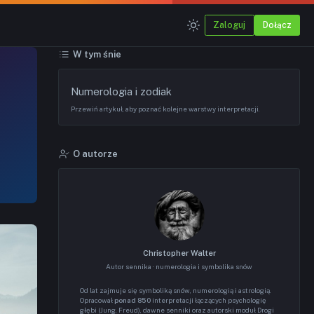
Zaloguj
Dołącz
W tym śnie
Numerologia i zodiak
Przewiń artykuł, aby poznać kolejne warstwy interpretacji.
O autorze
Christopher Walter
Autor sennika · numerologia i symbolika snów
Od lat zajmuje się symboliką snów, numerologią i astrologią.
Opracował
ponad 850
interpretacji łączących psychologię
głębi (Jung, Freud), dawne senniki oraz autorski moduł Drogi