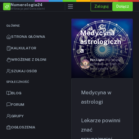
Numerologia24
Zaloguj
Dołącz
Wibracja pod Gwiazdami
GŁÓWNE
Medycyna
STRONA GŁÓWNA
astrologiczn
KALKULATOR
a
WRÓŻENIE Z DŁONI
Pan Light
· Astrologia ·
22.06.2018 ·
9796 · 11
min czytania
SZUKAJ OSÓB
SPOŁECZNOŚĆ
Medycyna w
BLOG
astrologi
FORUM
GRUPY
Lekarze powinni
OGŁOSZENIA
znać