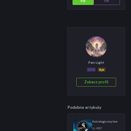
się
się
Pan Light
LP 9
Byk
Zobacz profil
Podobne artykuły
Astrologiczny lew
4667