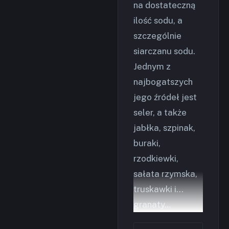
na dostateczną
ilość sodu, a
szczególnie
siarczanu sodu.
Jednym z
najbogatszych
jego źródeł jest
seler, a także
jabłka, szpinak,
buraki,
rzodkiewki,
sałata rzymska,
truskawki i...
granaty…