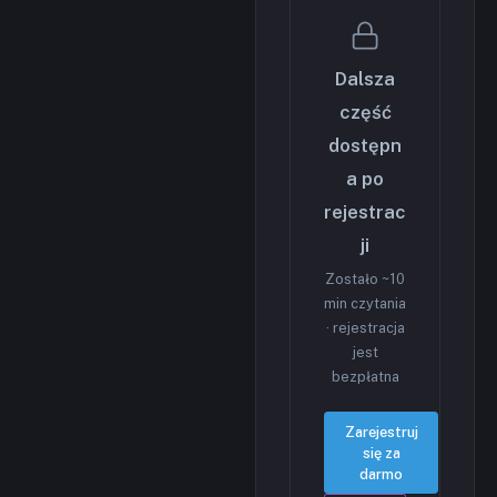
Dalsza
część
dostępn
a po
rejestrac
ji
Zostało ~10
min czytania
· rejestracja
jest
bezpłatna
Zarejestruj
się za
darmo