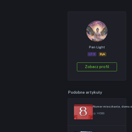
Pan Light
LP 9
Byk
Zobacz profil
Podobne artykuły
Numer mieszkania, domu o
14589