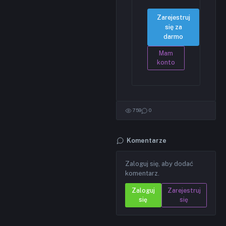
Zarejestruj
się za
darmo
Mam
konto
759
0
Komentarze
Zaloguj się, aby dodać
komentarz.
Zaloguj
Zarejestruj
się
się