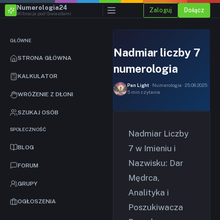
Numerologia24
Zaloguj
Dołącz
Wibracja pod Gwiazdami
GŁÓWNE
Nadmiar liczby 7
STRONA GŁÓWNA
numerologia
KALKULATOR
Pan Light
· Numerologia · 25.08.2025 ·
5 min czytania
WRÓŻENIE Z DŁONI
SZUKAJ OSÓB
SPOŁECZNOŚĆ
Nadmiar Liczby
7 w Imieniu i
BLOG
Nazwisku: Dar
FORUM
Mędrca,
GRUPY
Analityka i
OGŁOSZENIA
Poszukiwacza