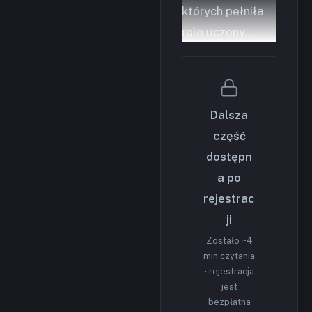
których pełniła
role uczony…
Dalsza
część
dostępn
a po
rejestrac
ji
Zostało ~4
min czytania
· rejestracja
jest
bezpłatna