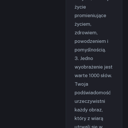
życie
promieniujące
życiem,
zdrowiem,
powodzeniem i
pomyślnością.
3. Jedno
wyobrażenie jest
warte 1000 słów.
Twoja
podświadomość
urzeczywistni
każdy obraz,
który z wiarą
utrwali się w