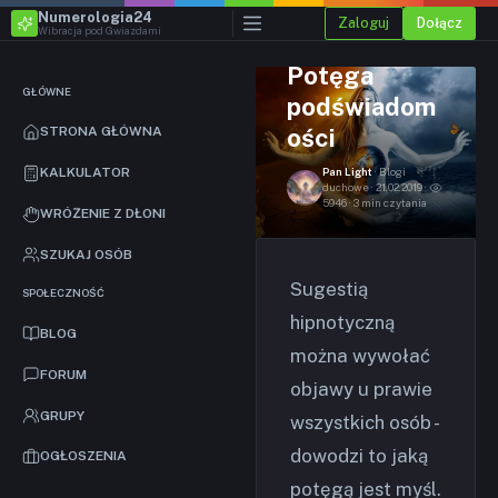
Numerologia24
Zaloguj
Dołącz
Wibracja pod Gwiazdami
Potęga
GŁÓWNE
podświadom
ości
STRONA GŁÓWNA
KALKULATOR
Pan Light
· Blogi
duchowe · 21.02.2019 ·
5946 · 3 min czytania
WRÓŻENIE Z DŁONI
SZUKAJ OSÓB
Sugestią
SPOŁECZNOŚĆ
hipnotyczną
BLOG
można wywołać
FORUM
objawy u prawie
GRUPY
wszystkich osób -
dowodzi to jaką
OGŁOSZENIA
potęgą jest myśl.