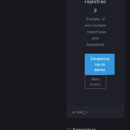
rejestrac
ji
Zostało ~2
min czytania
· rejestracja
jest
bezpłatna
Zarejestruj
się za
darmo
Mam
konto
5946
0
Komentarze