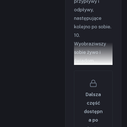
przypływy i
odpływy,
następujące
kolejno po sobie.
10.
Wyobraziwszy
sobie żywo i
świadom…
Dalsza
część
dostępn
a po