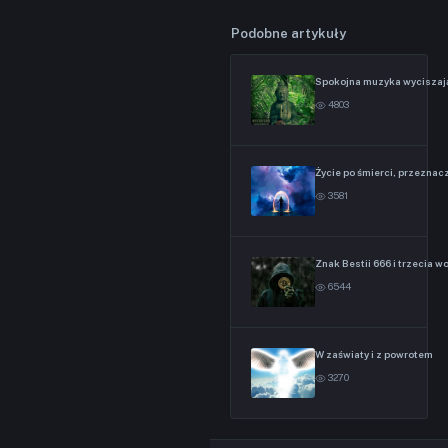
Podobne artykuły
Spokojna muzyka wyciszaj
4803
Życie po śmierci, przeznac
3581
Znak Bestii 666 i trzecia w
6544
W zaświaty i z powrotem
3270