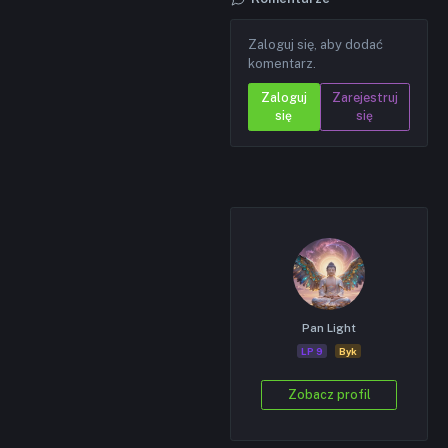
Zaloguj się, aby dodać
komentarz.
Zaloguj
Zarejestruj
się
się
Pan Light
LP 9
Byk
Zobacz profil