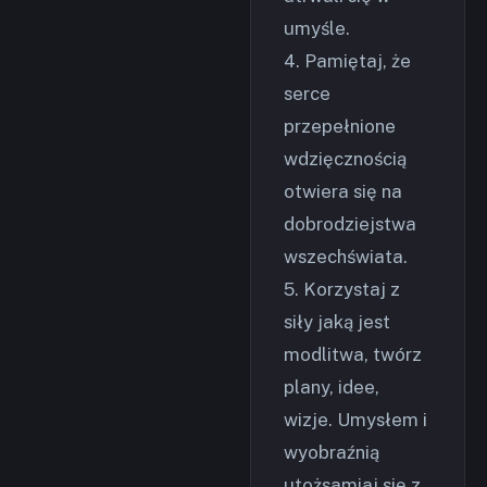
umyśle.
4. Pamiętaj, że
serce
przepełnione
wdzięcznością
otwiera się na
dobrodziejstwa
wszechświata.
5. Korzystaj z
siły jaką jest
modlitwa, twórz
plany, idee,
wizje. Umysłem i
wyobraźnią
utożsamiaj się z