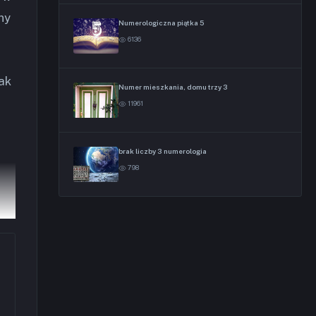
ny
Numerologiczna piątka 5
6136
ak
Numer mieszkania, domu trzy 3
11961
brak liczby 3 numerologia
798