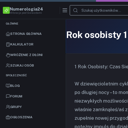
Numerologia24
Wibracja pod Gwiazdami
GŁÓWNE
Rok osobisty 
STRONA GŁÓWNA
KALKULATOR
WRÓŻENIE Z DŁONI
SZUKAJ OSÓB
1 Rok Osobisty: Czas S
SPOŁECZNOŚĆ
W dziewięcioletnim cyk
BLOG
po długiej nocy – to mo
FORUM
niezwykłych możliwości.
GRUPY
właśnie zamknąłeś/aś za
zupełnie nowej przygody
OGŁOSZENIA
potężny impuls do dział