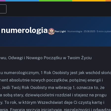
1 numerologia
Pan Light
· Numerologia · 25.08.2025 · 5 min czyta
iewu, Odwagi i Nowego Początku w Twoim Życiu
lu numerologicznym, 1 Rok Osobisty jest jak wschód słoń
ment absolutnie nowych początków, potężnej energii i
 Jeśli Twój Rok Osobisty ma wibrację 1, oznacza to, że
 sobą stary, dziewięcioletni rozdział i stajesz na progu
. To rok, w którym Wszechświat daje Ci czystą kartę i
ania. Energia sprzyja inicjatywie, niezależności i odwadz