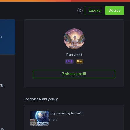
Zaloguj
Dołącz
nia
Pan Light
LP 9
Byk
Zobacz profil
ca
Podobne artykuły
Dług karmiczny liczba 15
947
e w