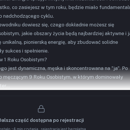
stko, co zasiejesz w tym roku, będzie miało fundamental
o nadchodzącego cyklu.
wodniku dowiesz się, czego dokładnie możesz się
bistym, jakie obszary życia będą najbardziej aktywne i j
ę unikalną, pionierską energię, aby zbudować solidne
 sukces i spełnienie.
 w 1 Roku Osobistym?
ego jest dynamiczna, męska i skoncentrowana na "ja". Po
sto męczącym 9 Roku Osobistym, w którym dominowały
 ter…
Dalsza część dostępna po rejestracji
stało ~4 min czytania · rejestracja jest bezpłatna