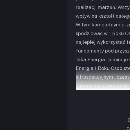
realizacji marzeń. Wszy
wpływ na kształt całeg
W tym kompletnym prze
spodziewać w 1 Roku Oso
najlepiej wykorzystać t
fundamenty pod przyszły
Jaka Energia Dominuje
Energia 1 Roku Osobist
introspekcyjnym i czę
zakończenia i porządki,
Zo