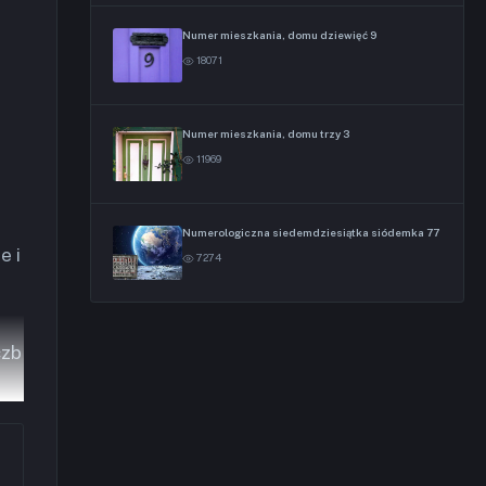
Numer mieszkania, domu dziewięć 9
18071
Numer mieszkania, domu trzy 3
11969
Numerologiczna siedemdziesiątka siódemka 77
e i
7274
czb