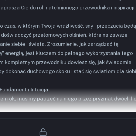
aprasza Cię do roli natchnionego przewodnika i inspiracji
 To czas, w którym Twoja wrażliwość, sny i przeczucia będą
z doświadczyć przełomowych olśnień, które na zawsze
nie siebie i świata. Zrozumienie, jak zarządzać tą
ą" energią, jest kluczem do pełnego wykorzystania tego
m kompletnym przewodniku dowiesz się, jak świadomie
aby dokonać duchowego skoku i stać się światłem dla siebi
Fundament i Intuicja
ten rok, musimy patrzeć na niego przez pryzmat dwóch li