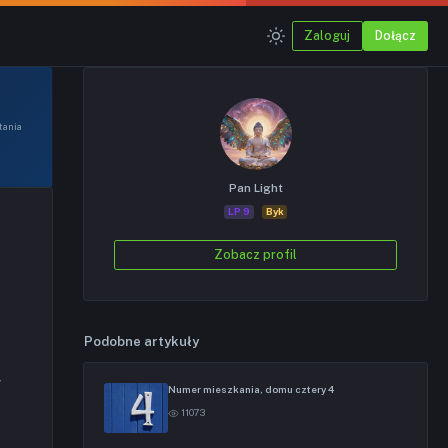
Zaloguj
Dołącz
tania
Pan Light
LP 9
Byk
Zobacz profil
Podobne artykuły
y
Numer mieszkania, domu cztery 4
11073