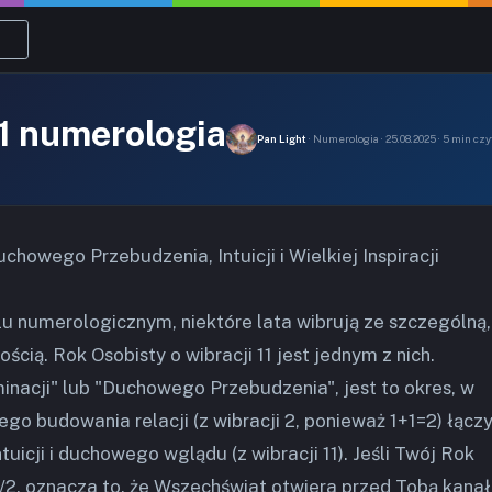
11 numerologia
Pan Light
· Numerologia · 25.08.2025 · 5 min czy
chowego Przebudzenia, Intuicji i Wielkiej Inspiracji
u numerologicznym, niektóre lata wibrują ze szczególną,
cią. Rok Osobisty o wibracji 11 jest jednym z nich.
nacji" lub "Duchowego Przebudzenia", jest to okres, w
ego budowania relacji (z wibracji 2, ponieważ 1+1=2) łącz
uicji i duchowego wglądu (z wibracji 11). Jeśli Twój Rok
/2, oznacza to, że Wszechświat otwiera przed Tobą kanał