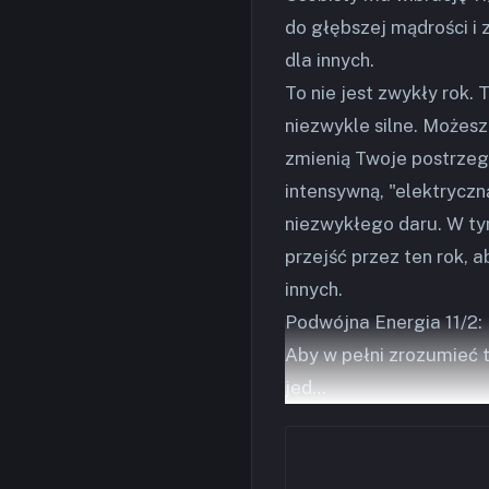
do głębszej mądrości i z
dla innych.
To nie jest zwykły rok.
niezwykle silne. Możes
zmienią Twoje postrzega
intensywną, "elektryczn
niezwykłego daru. W ty
przejść przez ten rok, 
innych.
Podwójna Energia 11/2: 
Aby w pełni zrozumieć 
jed…