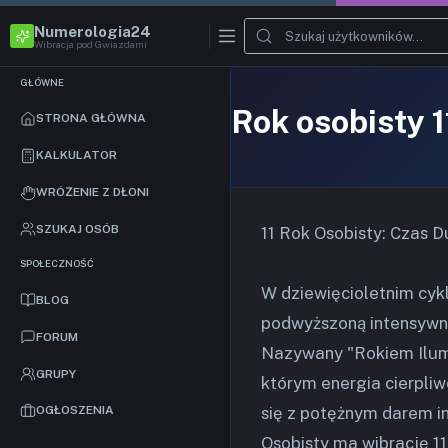
Numerologia24
Wibracja pod Gwiazdami
GŁÓWNE
Rok osobisty 
STRONA GŁÓWNA
KALKULATOR
WRÓŻENIE Z DŁONI
SZUKAJ OSÓB
11 Rok Osobisty: Czas Du
SPOŁECZNOŚĆ
W dziewięcioletnim cykl
BLOG
podwyższoną intensywnoś
FORUM
Nazywany "Rokiem Ilumi
GRUPY
którym energia cierpliw
się z potężnym darem int
OGŁOSZENIA
Osobisty ma wibrację 11