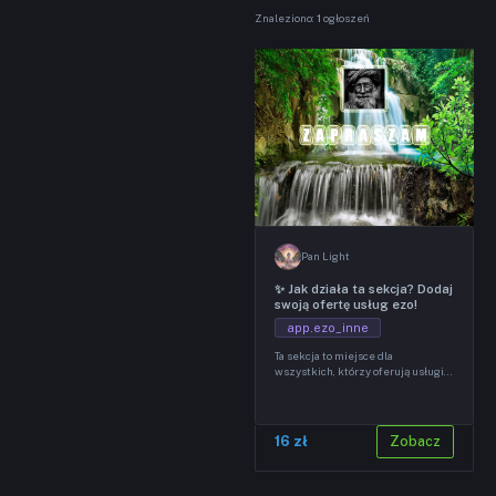
Znaleziono:
1
ogłoszeń
Pan Light
✨ Jak działa ta sekcja? Dodaj
swoją ofertę usług ezo!
app.ezo_inne
Ta sekcja to miejsce dla
wszystkich, którzy oferują usługi z
pogranicza ezoteryki, astrologii i
numerologii. Co możesz tu dodać?
— taroty i wróżenie z kart —
horoskopy i analiza horoskopu
Zobacz
16 zł
urodzeniowego — numerologia i
analiza Drogi Życia — chiromancja
(czytanie z dłoni) — healing, reiki,
medytacje prowadzone —