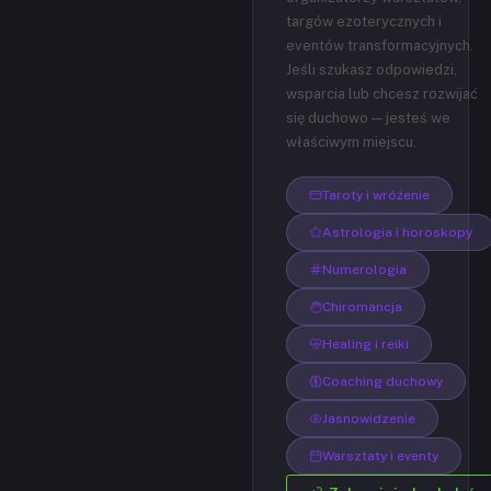
targów ezoterycznych i
eventów transformacyjnych.
Jeśli szukasz odpowiedzi,
wsparcia lub chcesz rozwijać
się duchowo — jesteś we
właściwym miejscu.
Taroty i wróżenie
Astrologia i horoskopy
Numerologia
Chiromancja
Healing i reiki
Coaching duchowy
Jasnowidzenie
Warsztaty i eventy