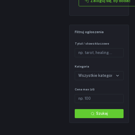
Zaloguj się, by dodać
Filtruj ogłoszenia
Tytuł / słowo kluczowe
Kategoria
Cena max (zł)
Szukaj