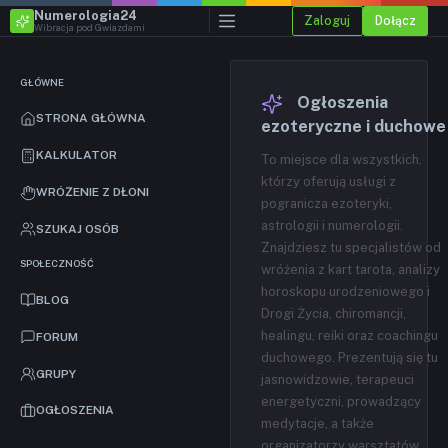
Numerologia24
Zaloguj
Dołącz
Wibracja pod Gwiazdami
GŁÓWNE
Ogłoszenia
STRONA GŁÓWNA
ezoteryczne i duchowe
KALKULATOR
To miejsce dla wszystkich,
którzy oferują usługi z
WRÓŻENIE Z DŁONI
pogranicza ezoteryki,
astrologii i numerologii.
SZUKAJ OSÓB
Znajdziesz tu specjalistów od
SPOŁECZNOŚĆ
wróżenia z kart tarota, analizy
horoskopu urodzeniowego i
BLOG
Drogi Życia, chiromancji,
healingu, reiki oraz coachingu
FORUM
duchowego. Prezentują się tu
GRUPY
jasnowidzowie, terapeuci
energetyczni, prowadzący
OGŁOSZENIA
medytacje, a także
organizatorzy warsztatów,