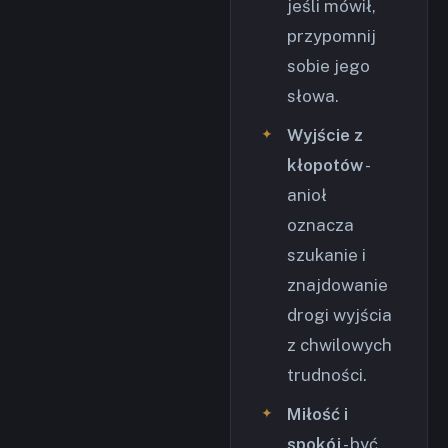
jeśli mówił,
przypomnij
sobie jego
słowa.
Wyjście z
kłopotów
-
anioł
oznacza
szukanie i
znajdowanie
drogi wyjścia
z chwilowych
trudności.
Miłość i
spokój
- być