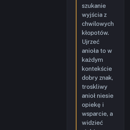
szukanie
wyjścia z
chwilowych
kłopotów.
Ujrzeć
anioła to w
każdym
kontekście
dobry znak,
troskliwy
anioł niesie
opiekę i
wsparcie, a
widzieć