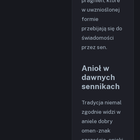
pragnień, które
w uwznioślonej
formie
przebijają się do
świadomości
przez sen.
Anioł w
dawnych
sennikach
Tradycja niemal
zgodnie widzi w
aniele dobry
omen - znak
szczęścia, opieki