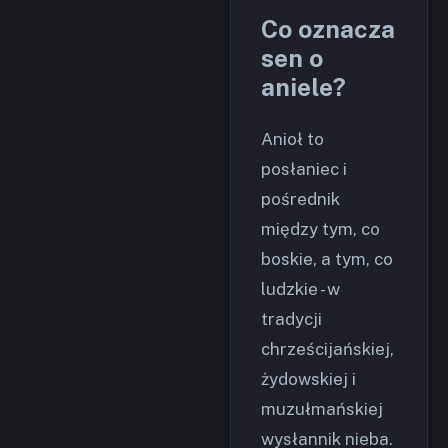
Co oznacza
sen o
aniele?
Anioł to
posłaniec i
pośrednik
między tym, co
boskie, a tym, co
ludzkie - w
tradycji
chrześcijańskiej,
żydowskiej i
muzułmańskiej
wysłannik nieba.