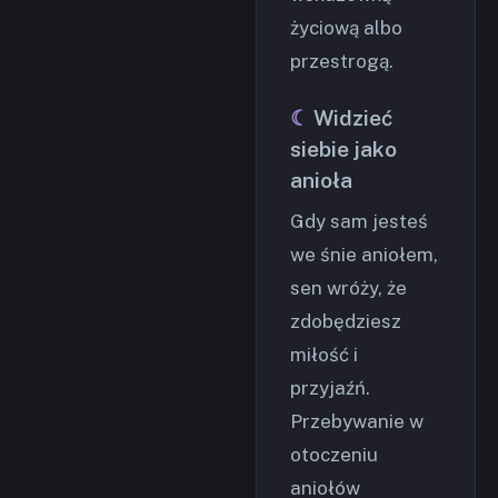
życiową albo
przestrogą.
Widzieć
siebie jako
anioła
Gdy sam jesteś
we śnie aniołem,
sen wróży, że
zdobędziesz
miłość i
przyjaźń.
Przebywanie w
otoczeniu
aniołów