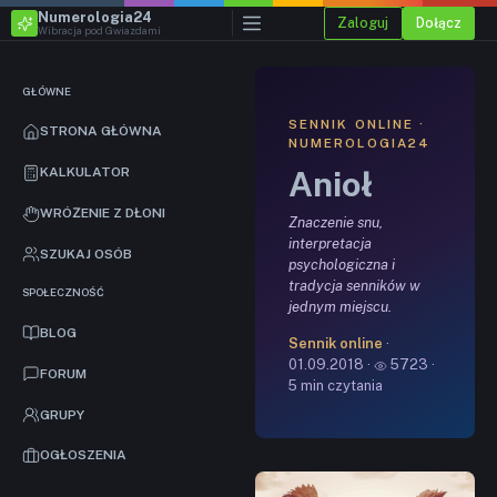
Numerologia24
Zaloguj
Dołącz
Wibracja pod Gwiazdami
GŁÓWNE
SENNIK ONLINE ·
STRONA GŁÓWNA
NUMEROLOGIA24
Anioł
KALKULATOR
WRÓŻENIE Z DŁONI
Znaczenie snu,
interpretacja
SZUKAJ OSÓB
psychologiczna i
tradycja senników w
SPOŁECZNOŚĆ
jednym miejscu.
BLOG
Sennik online
·
01.09.2018 ·
5723 ·
FORUM
5 min czytania
GRUPY
OGŁOSZENIA