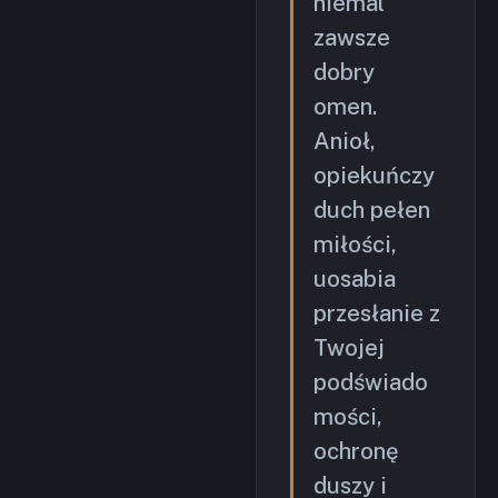
niemal
zawsze
dobry
omen.
Anioł,
opiekuńczy
duch pełen
miłości,
uosabia
przesłanie z
Twojej
podświado
mości,
ochronę
duszy i