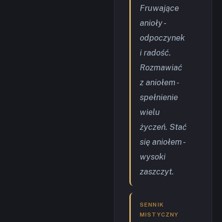
Fruwające
anioły -
odpoczynek
i radość.
Rozmawiać
z aniołem -
spełnienie
wielu
życzeń. Stać
się aniołem -
wysoki
zaszczyt.
SENNIK
MISTYCZNY