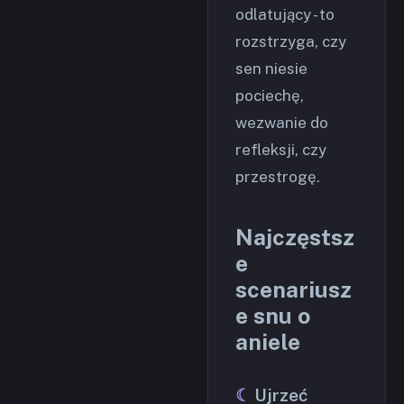
odlatujący - to
rozstrzyga, czy
sen niesie
pociechę,
wezwanie do
refleksji, czy
przestrogę.
Najczęstsz
e
scenariusz
e snu o
aniele
Ujrzeć