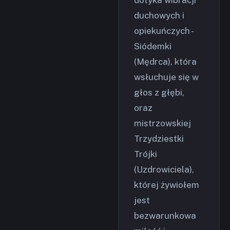
duchowych i
opiekuńczych -
Siódemki
(Mędrca), która
wsłuchuje się w
głos z głębi,
oraz
mistrzowskiej
Trzydziestki
Trójki
(Uzdrowiciela),
której żywiołem
jest
bezwarunkowa