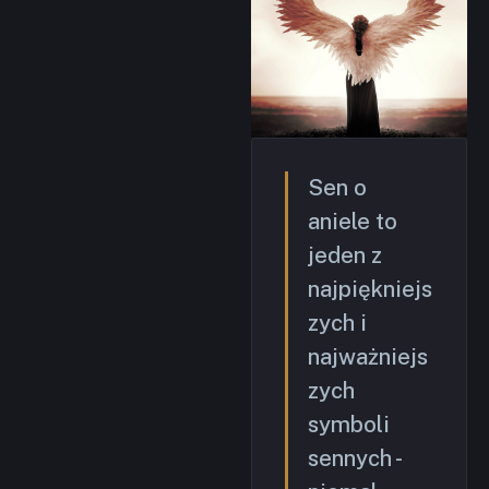
Sen o
aniele to
jeden z
najpiękniejs
zych i
najważniejs
zych
symboli
sennych -