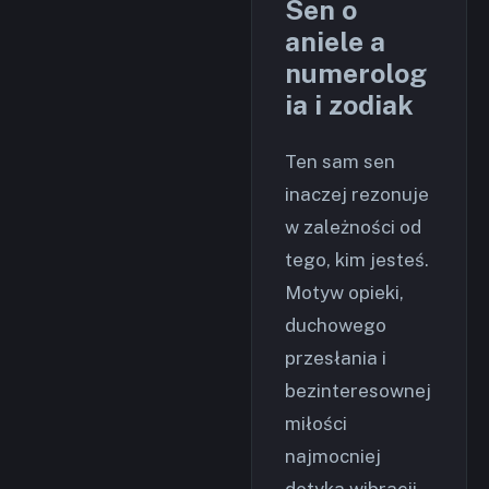
Sen o
aniele a
numerolog
ia i zodiak
Ten sam sen
inaczej rezonuje
w zależności od
tego, kim jesteś.
Motyw opieki,
duchowego
przesłania i
bezinteresownej
miłości
najmocniej
dotyka wibracji