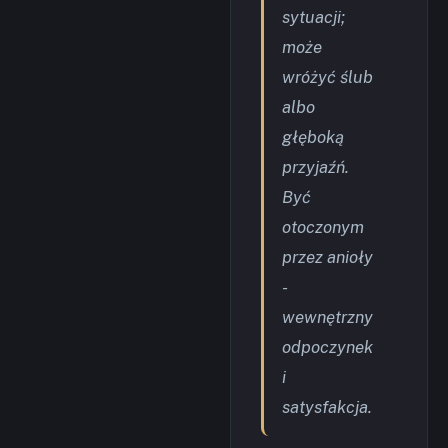
sytuacji;
może
wróżyć ślub
albo
głęboką
przyjaźń.
Być
otoczonym
przez anioły
-
wewnętrzny
odpoczynek
i
satysfakcja.