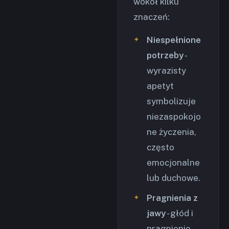
wokół kilku
znaczeń:
Niespełnione
potrzeby
-
wyrazisty
apetyt
symbolizuje
niezaspokojo
ne życzenia,
często
emocjonalne
lub duchowe.
Pragnienia z
jawy
- głód i
pragnienie