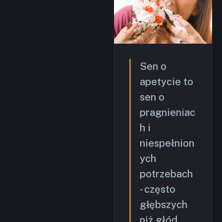
Sen o
apetycie to
sen o
pragnieniac
h i
niespełnion
ych
potrzebach
- często
głębszych
niż głód