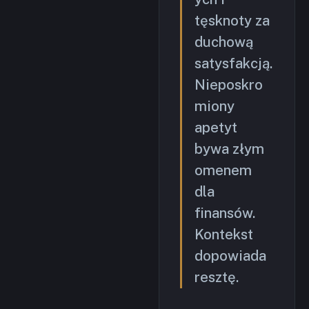
tęsknoty za
duchową
satysfakcją.
Nieposkro
miony
apetyt
bywa złym
omenem
dla
finansów.
Kontekst
dopowiada
resztę.