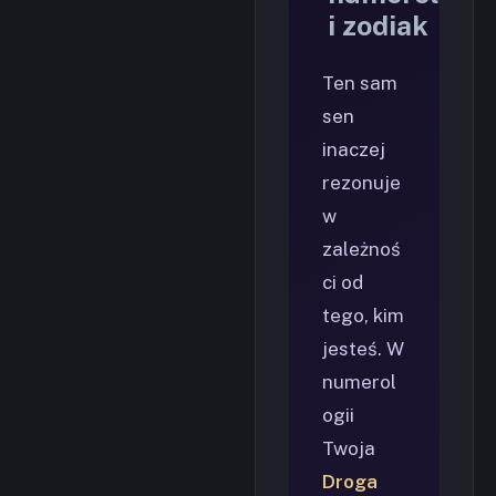
i zodiak
Ten sam
sen
inaczej
rezonuje
w
zależnoś
ci od
tego, kim
jesteś. W
numerol
ogii
Twoja
Droga