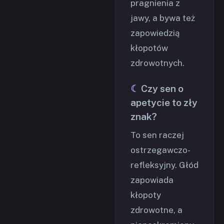
pragnienia z
jawy, a bywa też
zapowiedzią
kłopotów
zdrowotnych.
Czy sen o
apetycie to zły
znak?
To sen raczej
ostrzegawczo-
refleksyjny. Głód
zapowiada
kłopoty
zdrowotne, a