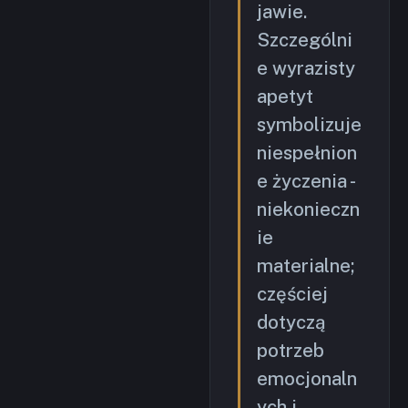
jawie.
Szczególni
e wyrazisty
apetyt
symbolizuje
niespełnion
e życzenia -
niekonieczn
ie
materialne;
częściej
dotyczą
potrzeb
emocjonaln
ych i