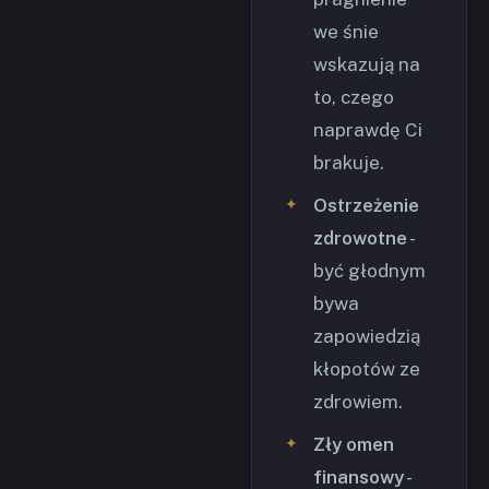
we śnie
wskazują na
to, czego
naprawdę Ci
brakuje.
Ostrzeżenie
zdrowotne
-
być głodnym
bywa
zapowiedzią
kłopotów ze
zdrowiem.
Zły omen
finansowy
-