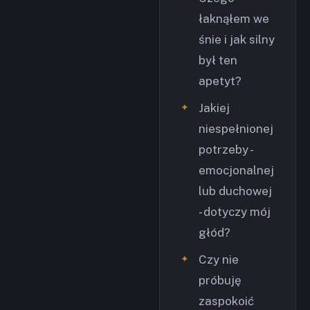
łaknąłem we
śnie i jak silny
był ten
apetyt?
Jakiej
niespełnionej
potrzeby -
emocjonalnej
lub duchowej
- dotyczy mój
głód?
Czy nie
próbuję
zaspokoić