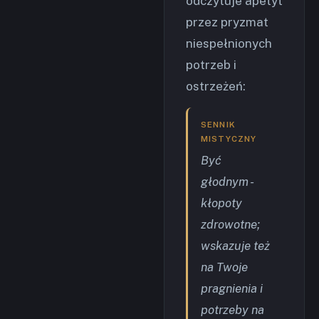
odczytuje apetyt
przez pryzmat
niespełnionych
potrzeb i
ostrzeżeń:
SENNIK
MISTYCZNY
Być
głodnym -
kłopoty
zdrowotne;
wskazuje też
na Twoje
pragnienia i
potrzeby na