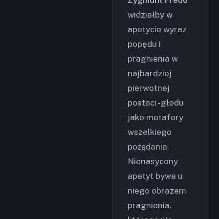
Zygmunt Freud
widziałby w
apetycie wyraz
popędu i
pragnienia w
najbardziej
pierwotnej
postaci - głodu
jako metafory
wszelkiego
pożądania.
Nienasycony
apetyt bywa u
niego obrazem
pragnienia,