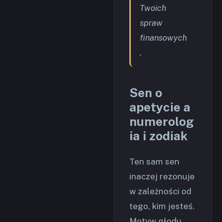
Twoich
spraw
finansowych
.
Sen o
apetycie a
numerolog
ia i zodiak
Ten sam sen
inaczej rezonuje
w zależności od
tego, kim jesteś.
Motyw głodu,