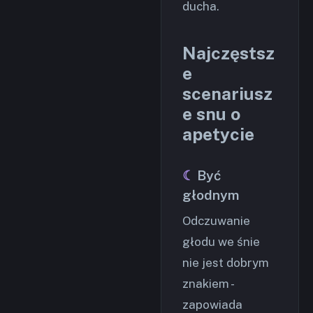
ducha.
Najczęstsz
e
scenariusz
e snu o
apetycie
Być
głodnym
Odczuwanie
głodu we śnie
nie jest dobrym
znakiem -
zapowiada