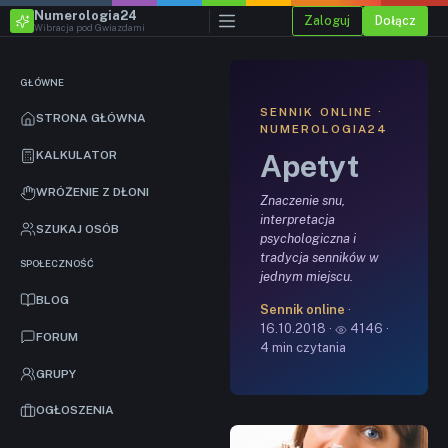
Numerologia24
Zaloguj
Dołącz
Wibracja pod Gwiazdami
GŁÓWNE
SENNIK ONLINE ·
STRONA GŁÓWNA
NUMEROLOGIA24
Apetyt
KALKULATOR
WRÓŻENIE Z DŁONI
Znaczenie snu,
interpretacja
SZUKAJ OSÓB
psychologiczna i
tradycja senników w
SPOŁECZNOŚĆ
jednym miejscu.
BLOG
Sennik online
·
16.10.2018 ·
4146 ·
FORUM
4 min czytania
GRUPY
OGŁOSZENIA