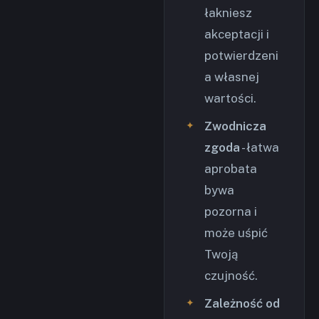
łakniesz
akceptacji i
potwierdzeni
a własnej
wartości.
Zwodnicza
zgoda
- łatwa
aprobata
bywa
pozorna i
może uśpić
Twoją
czujność.
Zależność od