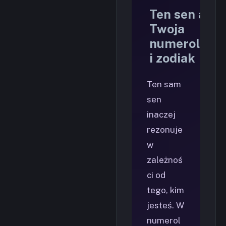
Ten sen a
Twoja
numerologia
i zodiak
Ten sam
sen
inaczej
rezonuje
w
zależnoś
ci od
tego, kim
jesteś. W
numerol