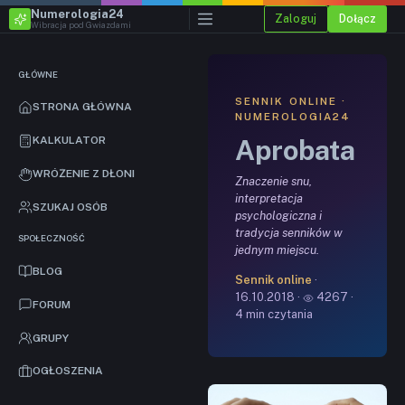
Numerologia24
Zaloguj
Dołącz
Wibracja pod Gwiazdami
GŁÓWNE
SENNIK ONLINE ·
STRONA GŁÓWNA
NUMEROLOGIA24
Aprobata
KALKULATOR
WRÓŻENIE Z DŁONI
Znaczenie snu,
interpretacja
SZUKAJ OSÓB
psychologiczna i
tradycja senników w
SPOŁECZNOŚĆ
jednym miejscu.
BLOG
Sennik online
·
16.10.2018 ·
4267 ·
FORUM
4 min czytania
GRUPY
OGŁOSZENIA