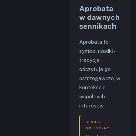
Aprobata
w dawnych
sennikach
Aprobata to
symbol rzadki -
tradycja
odczytuje go
ostrzegawczo, w
kontekście
wspólnych
interesów:
SENNIK
MISTYCZNY