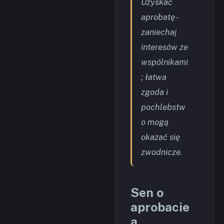
Uzyskać
aprobatę -
zaniechaj
interesów ze
wspólnikami
; łatwa
zgoda i
pochlebstw
o mogą
okazać się
zwodnicze.
Sen o
aprobacie
a