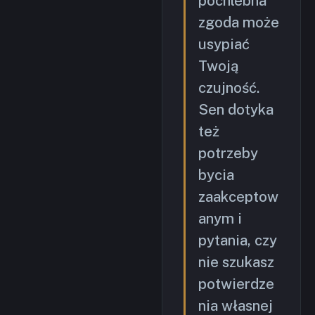
pochlebna
zgoda może
usypiać
Twoją
czujność.
Sen dotyka
też
potrzeby
bycia
zaakceptow
anym i
pytania, czy
nie szukasz
potwierdze
nia własnej