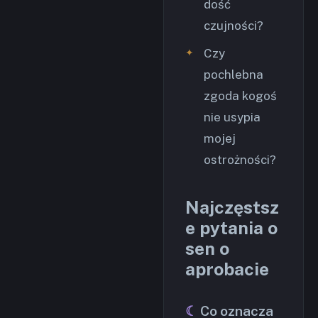
dość
czujności?
Czy
pochlebna
zgoda kogoś
nie usypia
mojej
ostrożności?
Najczęstsz
e pytania o
sen o
aprobacie
Co oznacza