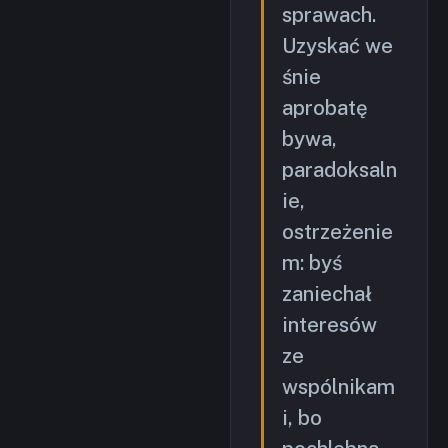
sprawach.
Uzyskać we
śnie
aprobatę
bywa,
paradoksaln
ie,
ostrzeżenie
m: byś
zaniechał
interesów
ze
wspólnikam
i, bo