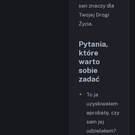
sen znaczy dla
Twojej Drogi
Życia.
Pytania,
które
warto
sobie
zadać
To ja
uzyskiwałem
aprobatę, czy
sam jej
udzielałem?