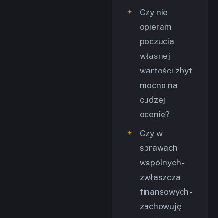
Czy nie
opieram
poczucia
własnej
wartości zbyt
mocno na
cudzej
ocenie?
Czy w
sprawach
wspólnych -
zwłaszcza
finansowych -
zachowuję