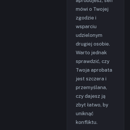
aprobujesz, sen
mówi o Twojej
zgodzie i
wsparciu
udzielonym
drugiej osobie.
Warto jednak
sprawdzić, czy
Twoja aprobata
jest szczera i
przemyślana,
czy dajesz ją
zbyt łatwo, by
uniknąć
konfliktu.