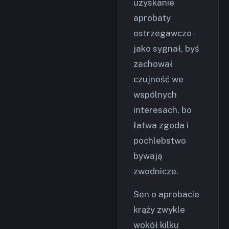
uzyskanie
aprobaty
ostrzegawczo -
jako sygnał, byś
zachował
czujność we
wspólnych
interesach, bo
łatwa zgoda i
pochlebstwo
bywają
zwodnicze.
Sen o aprobacie
krąży zwykle
wokół kilku