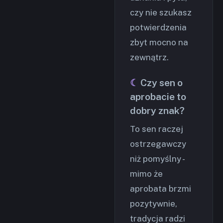
czy nie szukasz
potwierdzenia
zbyt mocno na
zewnątrz.
Czy sen o
aprobacie to
dobry znak?
To sen raczej
ostrzegawczy
niż pomyślny -
mimo że
aprobata brzmi
pozytywnie,
tradycja radzi