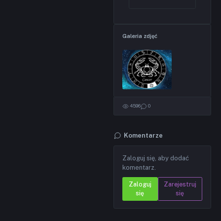
Galeria zdjęć
4596
0
Komentarze
Zaloguj się, aby dodać
komentarz.
Zaloguj
Zarejestruj
się
się