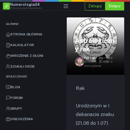
Numerologia24
Zaloguj
Dołącz
Wibracja pod Gwiazdami
GŁÓWNE
STRONA GŁÓWNA
Astrologiczn
KALKULATOR
y rak
WRÓŻENIE Z DŁONI
Pan Light
· Astrologia ·
05.10.2017 ·
4596 · 2
min czytania
SZUKAJ OSÓB
SPOŁECZNOŚĆ
BLOG
Rak
FORUM
Urodzonym w I
GRUPY
dekanacie znaku
OGŁOSZENIA
(21.06 do 1.07)