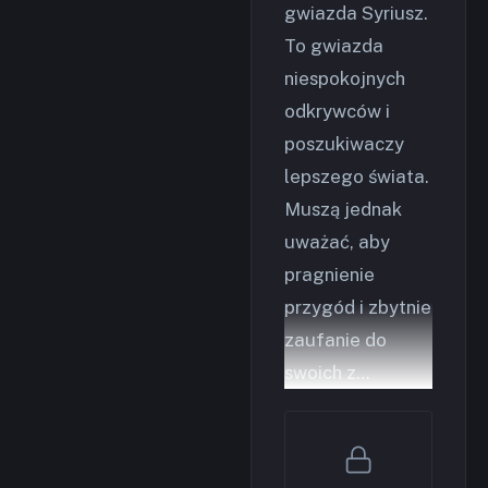
gwiazda Syriusz.
To gwiazda
niespokojnych
odkrywców i
poszukiwaczy
lepszego świata.
Muszą jednak
uważać, aby
pragnienie
przygód i zbytnie
zaufanie do
swoich z…