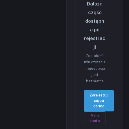
Dalsza
część
dostępn
a po
rejestrac
ji
Zostało ~1
min czytania
· rejestracja
jest
bezpłatna
Zarejestruj
się za
darmo
Mam
konto