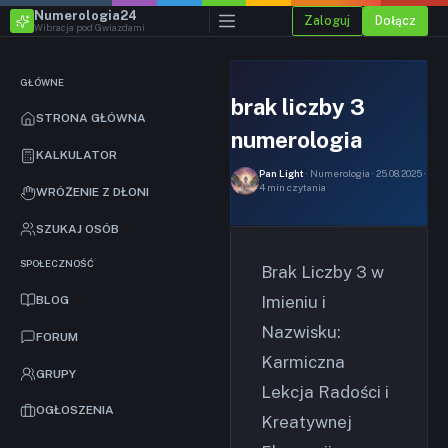
Numerologia24
Zaloguj
Dołącz
Wibracja pod Gwiazdami
GŁÓWNE
brak liczby 3
STRONA GŁÓWNA
numerologia
KALKULATOR
Pan Light
· Numerologia · 25.08.2025 ·
4 min czytania
WRÓŻENIE Z DŁONI
SZUKAJ OSÓB
SPOŁECZNOŚĆ
Brak Liczby 3 w
Imieniu i
BLOG
Nazwisku:
FORUM
Karmiczna
GRUPY
Lekcja Radości i
OGŁOSZENIA
Kreatywnej