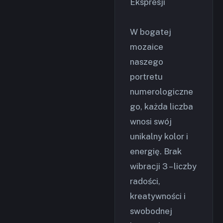
Ekspresji
W bogatej
mozaice
naszego
portretu
numerologiczne
go, każda liczba
wnosi swój
unikalny kolor i
energię. Brak
wibracji 3 – liczby
radości,
kreatywności i
swobodnej