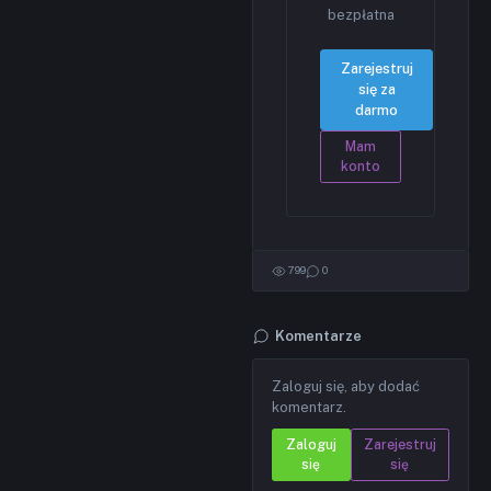
bezpłatna
Zarejestruj
się za
darmo
Mam
konto
799
0
Komentarze
Zaloguj się, aby dodać
komentarz.
Zaloguj
Zarejestruj
się
się