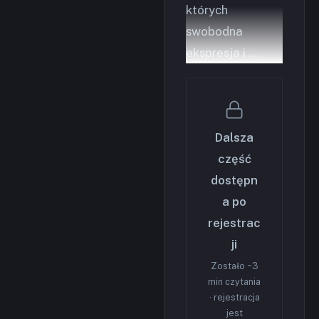
których
swobodna
ekspresja i …
Dalsza
część
dostępn
a po
rejestrac
ji
Zostało ~3
min czytania
· rejestracja
jest