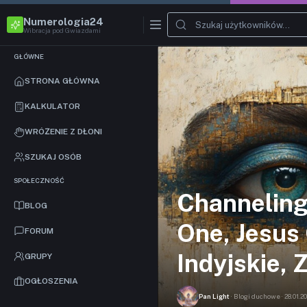
Numerologia24
Wibracja pod Gwiazdami
GŁÓWNE
STRONA GŁÓWNA
KALKULATOR
WRÓŻENIE Z DŁONI
SZUKAJ OSÓB
SPOŁECZNOŚĆ
Channeling 
BLOG
One, Jesus
FORUM
Indyjskie,
GRUPY
OGŁOSZENIA
Pan Light
· Blogi duchowe · 28.01.20