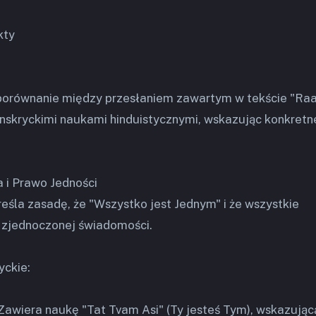
kty
porównanie między przesłaniem zawartym w tekście "Ra
nskryckimi naukami hinduistycznymi, wskazując konkretn
 i Prawo Jedności
eśla zasadę, że "Wszystko jest Jednym" i że wszystkie
j, zjednoczonej świadomości.
yckie:
awiera naukę "Tat Tvam Asi" (Ty jesteś Tym), wskazując