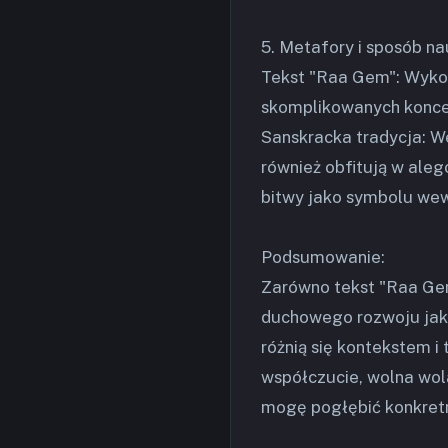
5. Metafory i sposób n
Tekst "Raa Gem": Wykor
skomplikowanych konce
Sanskracka tradycja: We
również obfitują w ale
bitwy jako symbolu wew
Podsumowanie:
Zarówno tekst "Raa Gem,
duchowego rozwoju jak
różnią się kontekstem i
współczucie, wolna wola
mogę pogłębić konkretn