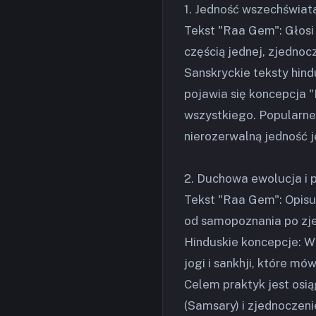
1. Jedność wszechświata
Tekst "Raa Gem": Głosi 
częścią jednej, zjednoc
Sanskryckie teksty hin
pojawia się koncepcja "
wszystkiego. Popularne
nierozerwalną jedność j
2. Duchowa ewolucja i
Tekst "Raa Gem": Opisu
od samopoznania po zj
Hinduskie koncepcje: W
jogi i sankhji, które mó
Celem praktyk jest osią
(Samsary) i zjednoczen