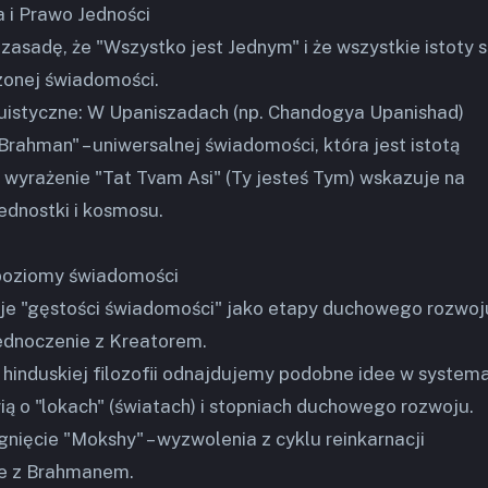
 i Prawo Jedności
zasadę, że "Wszystko jest Jednym" i że wszystkie istoty 
zonej świadomości.
duistyczne: W Upaniszadach (np. Chandogya Upanishad)
Brahman" – uniwersalnej świadomości, która jest istotą
 wyrażenie "Tat Tvam Asi" (Ty jesteś Tym) wskazuje na
ednostki i kosmosu.
 poziomy świadomości
je "gęstości świadomości" jako etapy duchowego rozwoj
ednoczenie z Kreatorem.
 hinduskiej filozofii odnajdujemy podobne idee w system
wią o "lokach" (światach) i stopniach duchowego rozwoju.
gnięcie "Mokshy" – wyzwolenia z cyklu reinkarnacji
ie z Brahmanem.