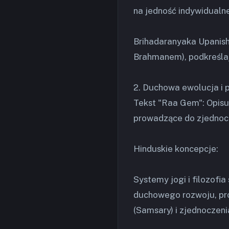
na jedność indywidualn
Brihadaranyaka Upanis
Brahmanem), podkreślaj
2. Duchowa ewolucja i
Tekst "Raa Gem": Opisu
prowadzące do zjednoc
Hinduskie koncepcje:
Systemy jogi i filozofi
duchowego rozwoju, pro
(Samsary) i zjednoczen