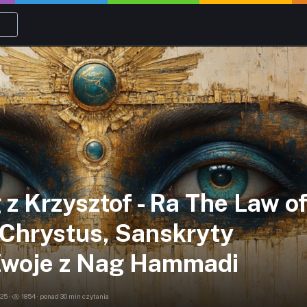
z Krzysztof - Ra The Law o
 Chrystus, Sanskryty
 Zwoje z Nag Hammadi
25 ·
1854 · ponad 30 min czytania