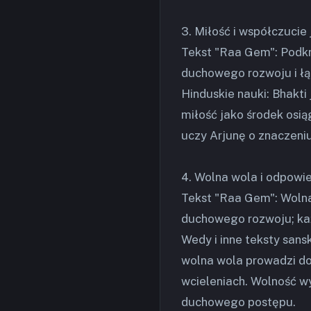
3. Miłość i współczucie
Tekst "Raa Gem": Podkr
duchowego rozwoju i łąc
Hinduskie nauki: Bhakti 
miłość jako środek osi
uczy Arjunę o znaczeniu
4. Wolna wola i odpowi
Tekst "Raa Gem": Woln
duchowego rozwoju; każ
Wedy i inne teksty sans
wolna wola prowadzi do
wcieleniach. Wolność wy
duchowego postępu.