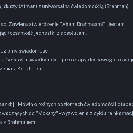
ej duszy (Atman) z uniwersalną świadomością (Brahman).
had: Zawiera stwierdzenie "Aham Brahmasmi" (Jestem
ąc tożsamość jednostki z absolutem.
 poziomy świadomości
je "gęstości świadomości" jako etapy duchowego rozwoj
zenia z Kreatorem.
a sankhji: Mówią o różnych poziomach świadomości i etapa
wadzących do "Mokshy" – wyzwolenia z cyklu reinkarnacj
ia z Brahmanem.