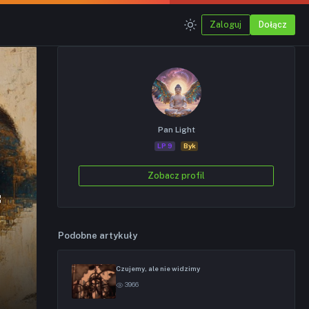
Zaloguj
Dołącz
Pan Light
LP 9
Byk
Zobacz profil
f
Podobne artykuły
Czujemy, ale nie widzimy
3966