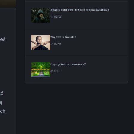
Znak Bestii 666 i trzecia wojna światowa
6542
Wojownik Światła
ieś
5279
Czy życie to scenariusz?
5318
ść
ą
ach