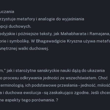
auczania
zystuje metafory i analogie do wyjaśniania
pcji duchowych.
dyjskie i późniejsze teksty, jak Mahabharata i Ramajana
gorie i symbolikę. W Bhagawadgicie Kryszna używa metaf
nętrznej walki duchowej.
" jak i starożytne sanskryckie nauki dążą do ukazania
o procesu odkrywania jedności ze wszechświatem. Choć
 terminologią, ich podstawowe przesłania – jedność, miłość
 i duchowa ewolucja – są zaskakująco zgodne. Jeśli chce
e aspekty tego porównania. ?