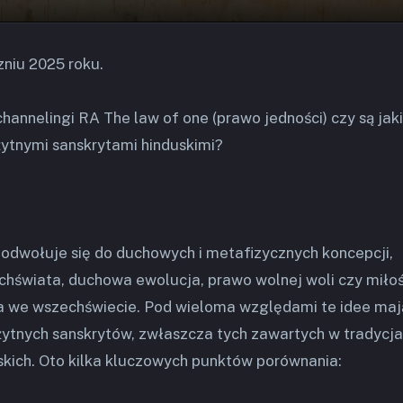
zniu 2025 roku.
annelingi RA The law of one (prawo jedności) czy są jak
ytnymi sanskrytami hinduskimi?
, odwołuje się do duchowych i metafizycznych koncepcji,
echświata, duchowa ewolucja, prawo wolnej woli czy miło
a we wszechświecie. Pod wieloma względami te idee maj
ytnych sanskrytów, zwłaszcza tych zawartych w tradycj
skich. Oto kilka kluczowych punktów porównania: