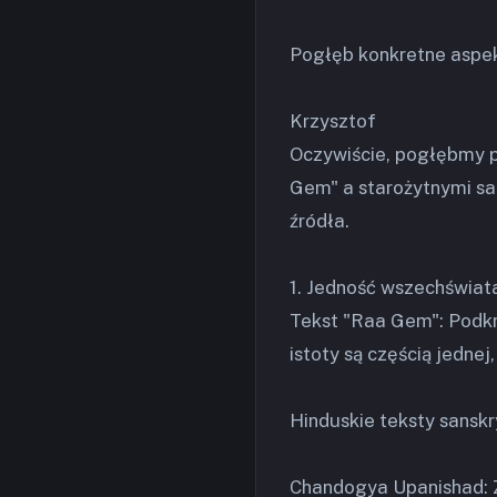
Pogłęb konkretne aspe
Krzysztof
Oczywiście, pogłębmy 
Gem" a starożytnymi sa
źródła.
1. Jedność wszechświata
Tekst "Raa Gem": Podkr
istoty są częścią jedne
Hinduskie teksty sanskr
Chandogya Upanishad: Z