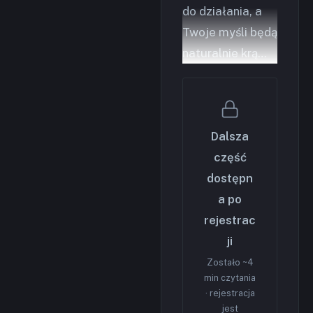
do działania, a
Twoje myśli będą
naturalnie krą…
Dalsza
część
dostępn
a po
rejestrac
ji
Zostało ~4
min czytania
· rejestracja
jest