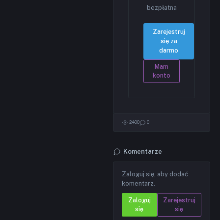
bezpłatna
Zarejestruj
się za
darmo
Mam
konto
2400
0
Komentarze
Zaloguj się, aby dodać
komentarz.
Zaloguj
Zarejestruj
się
się