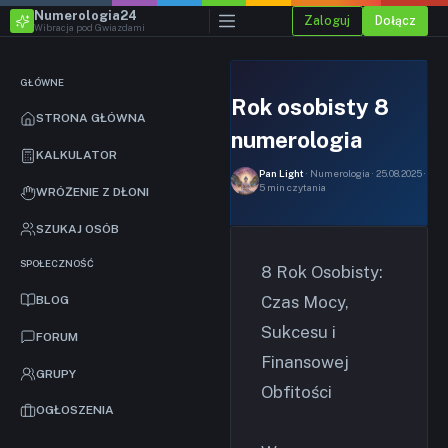
Numerologia24
Zaloguj
Dołącz
Wibracja pod Gwiazdami
GŁÓWNE
Rok osobisty 8
STRONA GŁÓWNA
numerologia
KALKULATOR
Pan Light
· Numerologia · 25.08.2025 ·
5 min czytania
WRÓŻENIE Z DŁONI
SZUKAJ OSÓB
SPOŁECZNOŚĆ
8 Rok Osobisty:
Czas Mocy,
BLOG
Sukcesu i
FORUM
Finansowej
GRUPY
Obfitości
OGŁOSZENIA