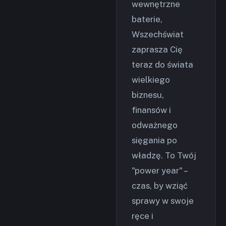
wewnętrzne
baterie,
Wszechświat
zaprasza Cię
teraz do świata
wielkiego
biznesu,
finansów i
odważnego
sięgania po
władzę. To Twój
"power year" –
czas, by wziąć
sprawy w swoje
ręce i