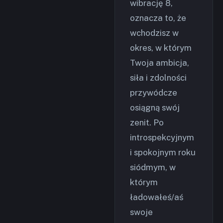
wibrację 8,
oznacza to, że
wchodzisz w
okres, w którym
Twoja ambicja,
siła i zdolności
przywódcze
osiągną swój
zenit. Po
introspekcyjnym
i spokojnym roku
siódmym, w
którym
ładowałeś/aś
swoje