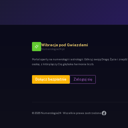
Wibracja pod Gwiazdami
Numerologia24.pl
Portal oparty na numerologii i astrologii. Odkryj swoją Drogę Życia i znajdź
osobę, z którą łączy Cię głęboka harmonia liczb.
Dołącz bezpłatnie
Zaloguj się
© 2026 Numerologia24 · Wszelkie prawa zastrzeżone.