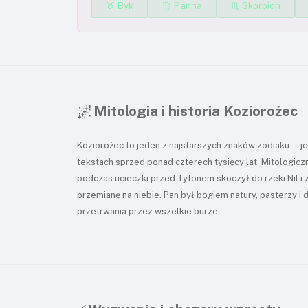
♉ Byk
♍ Panna
♏ Skorpion
🌌
Mitologia i historia Koziorożec
Koziorożec to jeden z najstarszych znaków zodiaku — je
tekstach sprzed ponad czterech tysięcy lat. Mitologicz
podczas ucieczki przed Tyfonem skoczył do rzeki Nil i z
przemianę na niebie. Pan był bogiem natury, pasterzy i 
przetrwania przez wszelkie burze.