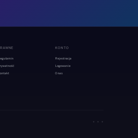
PRAWNE
KONTO
egulamin
Rejestracja
rywatność
Logowanie
ontakt
O nas
✦ ✦ ✦