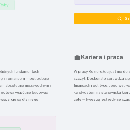
Ryby
Sz
💼
Kariera i praca
solidnych fundamentach
W pracy Koziorożec jest nie do 
się z romansem — potrzebuje
szczyt. Doskonale sprawdza się 
erem absolutnie niezawodnym i
finansach i polityce. Jego wytrw
est gotowa wspólnie budować
kandydatem na stanowiska kiero
 wsparcie są dla niego
cele — kwestią jest jedynie czas