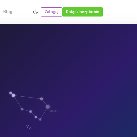
Blog
Zaloguj
Dołącz bezpłatnie
Deneb Algedi
♑