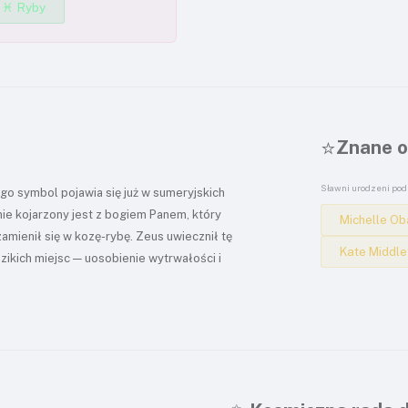
♓ Ryby
⭐
Znane o
Sławni urodzeni pod
go symbol pojawia się już w sumeryjskich
nie kojarzony jest z bogiem Panem, który
Michelle O
amienił się w kozę-rybę. Zeus uwiecznił tę
Kate Middle
dzikich miejsc — uosobienie wytrwałości i