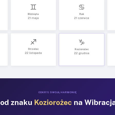
♊
♋
Bliźnięta
Rak
21 maja
21 czerwca
♐
♑
Strzelec
Koziorożec
22 listopada
22 grudnia
ODKRYJ SWOJĄ HARMONIĘ
pod znaku
Koziorożec
na Wibracj