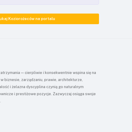
ukaj Koziorożeców na portalu
zatrzymania — cierpliwie i konsekwentnie wspina się na
w biznesie, zarządzaniu, prawie, architekturze,
ałość i żelazna dyscyplina czynią go naturalnym
wnicze i prestiżowe pozycje. Zazwyczaj osiąga swoje
.