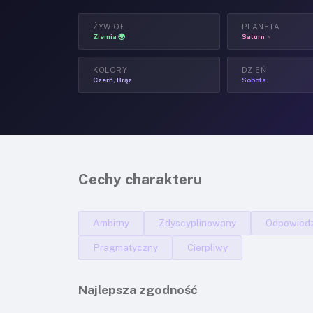
ŻYWIOŁ
PLANETA
Ziemia 🌍
Saturn ♄
KOLORY
DZIEŃ
Czerń, Brąz
Sobota
Cechy charakteru
Ambitny
Zdyscyplinowany
Odpowiedz
Pragmatyczny
Cierpliwy
Najlepsza zgodność