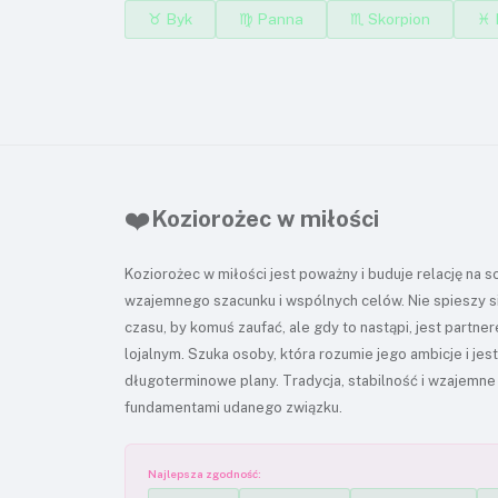
♉ Byk
♍ Panna
♏ Skorpion
♓ 
❤️
Koziorożec w miłości
Koziorożec w miłości jest poważny i buduje relację na 
wzajemnego szacunku i wspólnych celów. Nie spieszy 
czasu, by komuś zaufać, ale gdy to nastąpi, jest partn
lojalnym. Szuka osoby, która rozumie jego ambicje i j
długoterminowe plany. Tradycja, stabilność i wzajemne
fundamentami udanego związku.
Najlepsza zgodność: