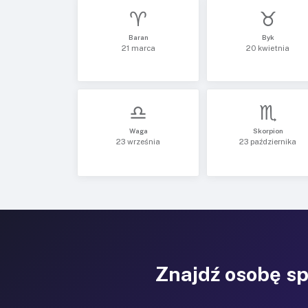
♈
♉
Baran
Byk
21 marca
20 kwietnia
♎
♏
Waga
Skorpion
23 września
23 października
Znajdź osobę s