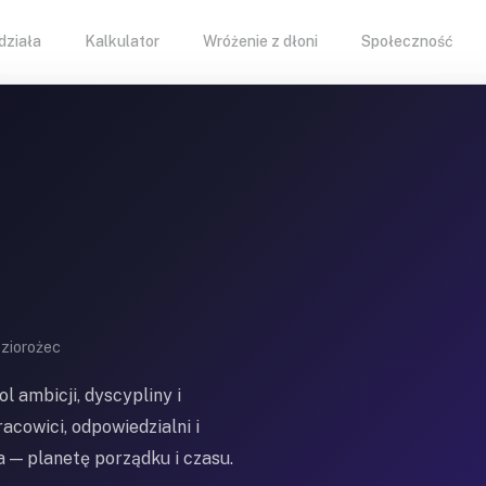
 działa
Kalkulator
Wróżenie z dłoni
Społeczność
oziorożec
l ambicji, dyscypliny i
acowici, odpowiedzialni i
 — planetę porządku i czasu.