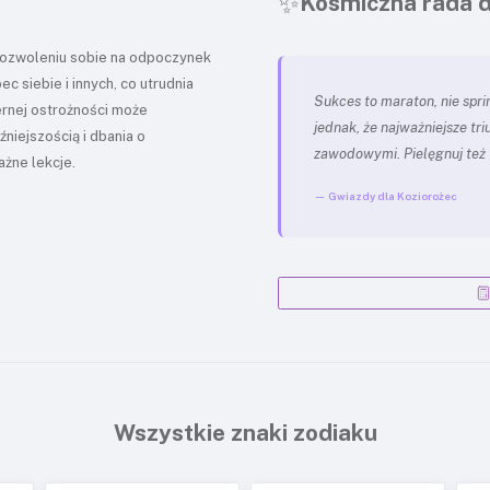
✨
Kosmiczna rada d
pozwoleniu sobie na odpoczynek
c siebie i innych, co utrudnia
Sukces to maraton, nie sprin
rnej ostrożności może
jednak, że najważniejsze tr
niejszością i dbania o
zawodowymi. Pielęgnuj też 
żne lekcje.
— Gwiazdy dla Koziorożec
Wszystkie znaki zodiaku