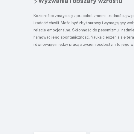
⚡
Wyzwania i obszary wzrostu
Koziorożec zmaga się z pracoholizmem i trudnością w 
i radość chwili. Może być zbyt surowy i wymagający wobe
relacje emocjonalne. Skłonność do pesymizmu i nadmie
hamować jego spontaniczność. Nauka cieszenia się teraź
równowagę między pracą a życiem osobistym to jego wa