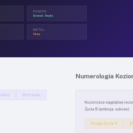
KAMIEŃ
Granat, Onyks
METAL
Ołów
Numerologia Kozio
ialny
Wytrwały
Koziorożce najgłębiej rezo
Życia 8 (ambicja, sukces).
Droga Życia 4
D