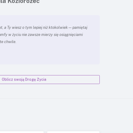
la Koziorożec
t, a Ty wiesz o tym lepiej niż ktokolwiek — pamiętaj
iumfy w życiu nie zawsze mierzy się osiągnięciami
te chwile.
Oblicz swoją Drogę Życia