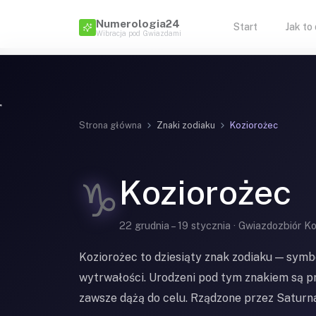
Numerologia24
Start
Jak to
Wibracja pod Gwiazdami
Strona główna
Znaki zodiaku
Koziorożec
Koziorożec
♑
22 grudnia – 19 stycznia · Gwiazdozbiór K
Koziorożec to dziesiąty znak zodiaku — symbo
wytrwałości. Urodzeni pod tym znakiem są pr
zawsze dążą do celu. Rządzone przez Saturna