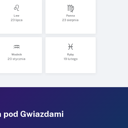
♌
♍
Lew
Panna
23 lipca
23 sierpnia
♒
♓
Wodnik
Ryby
20 stycznia
19 lutego
a pod Gwiazdami