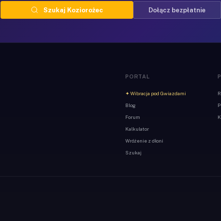
Szukaj Koziorożec
Dołącz bezpłatnie
PORTAL
✦ Wibracja pod Gwiazdami
R
Blog
P
Forum
K
Kalkulator
Wróżenie z dłoni
Szukaj