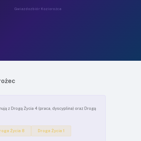
Gwiazdozbiór Koziorożca
rożec
nują z Drogą Życia 4 (praca, dyscyplina) oraz Drogą
roga Życia 8
Droga Życia 1