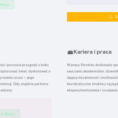
Waga
S
💼
Kariera i praca
ści i poczucia przygody u boku
W pracy Strzelec doskonale spr
eksplorować świat, dyskutować o
nauczaniu akademickim, dzienni
wyrażaniu uczuć — jego
dającą niezależność i możliwość
intencji. Gdy znajdzie partnera
biurokratyczne struktury są je
 radosny.
eksperymentowania i rozwijania w
♎ Waga