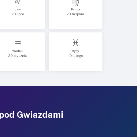
♌
♍
Lew
Panna
23 lipca
23 sierpnia
♒
♓
Wodnik
Ryby
20 stycznia
19 lutego
 pod Gwiazdami