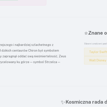
⭐
Znane o
Sławni urodzeni pod
ejszego i najbardziej szlachetnego z
od dzikich centaurów Chiron był symbolem
Taylor Swif
niony zapragnął oddać swą nieśmiertelność, Zeus
Walt Disney
 wycelowany ku górze — symbol Strzelca —
✨
Kosmiczna rada d