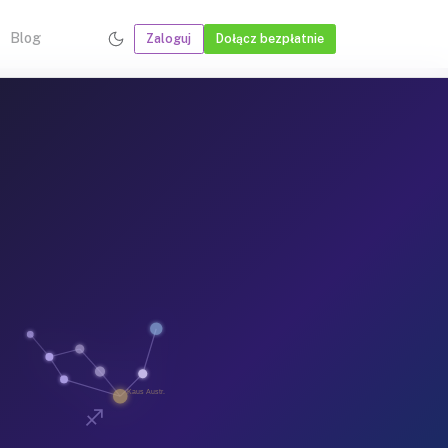
Blog
Zaloguj
Dołącz bezpłatnie
Kaus Austr.
♐