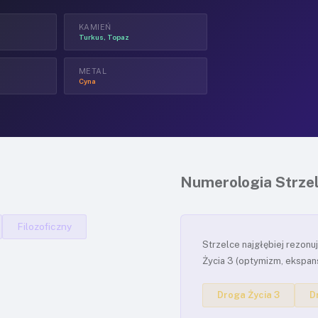
KAMIEŃ
Turkus, Topaz
METAL
Cyna
Numerologia Strze
Filozoficzny
Strzelce najgłębiej rezonu
Życia 3 (optymizm, ekspans
Droga Życia 3
D