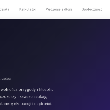
 działa
Kalkulator
Wróżenie z dłoni
Społeczność
trzelec
olności, przygody i filozofii.
szczerzy i zawsze szukają
lanetę ekspansji i mądrości.