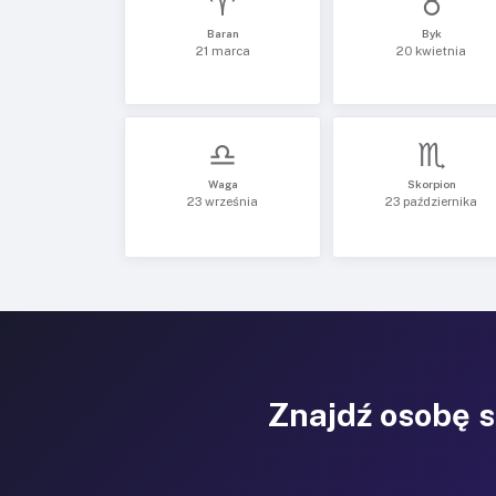
♈
♉
Baran
Byk
21 marca
20 kwietnia
♎
♏
Waga
Skorpion
23 września
23 października
Znajdź osobę 