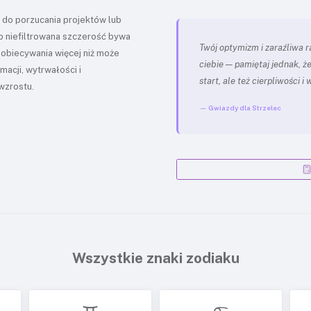
ą do porzucania projektów lub
ego niefiltrowana szczerość bywa
Twój optymizm i zaraźliwa 
o obiecywania więcej niż może
ciebie — pamiętaj jednak, 
acji, wytrwałości i
start, ale też cierpliwości 
wzrostu.
— Gwiazdy dla Strzelec
Wszystkie znaki zodiaku