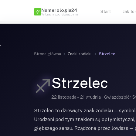
Numerologia24
Start
Jak to
Wibracja pod Gwiazdami
Strona główna
Znaki zodiaku
Strzelec
Strzelec
♐
22 listopada – 21 grudnia · Gwiazdozbiór S
Strzelec to dziewiąty znak zodiaku — symbol w
Urodzeni pod tym znakiem są optymistyczni, 
głębszego sensu. Rządzone przez Jowisza — p