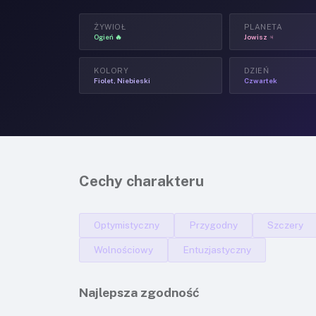
ŻYWIOŁ
PLANETA
Ogień 🔥
Jowisz ♃
KOLORY
DZIEŃ
Fiolet, Niebieski
Czwartek
Cechy charakteru
Optymistyczny
Przygodny
Szczery
Wolnościowy
Entuzjastyczny
Najlepsza zgodność