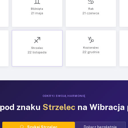
♊
♋
Bliźnięta
Rak
21 maja
21 czerwca
♑
♐
Koziorożec
Strzelec
22 grudnia
22 listopada
ODKRYJ SWOJĄ HARMONIĘ
spod znaku
Strzelec
na Wibracja
Szukaj Strzelec
Dołącz bezpłatnie