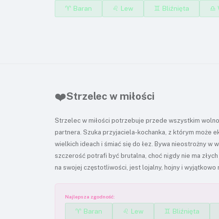
♈ Baran
♌ Lew
♊ Bliźnięta
♎ 
❤️
Strzelec w miłości
Strzelec w miłości potrzebuje przede wszystkim wolno
partnera. Szuka przyjaciela-kochanka, z którym może 
wielkich ideach i śmiać się do łez. Bywa nieostrożny w 
szczerość potrafi być brutalna, choć nigdy nie ma złych 
na swojej częstotliwości, jest lojalny, hojny i wyjątkowo
Najlepsza zgodność:
♈ Baran
♌ Lew
♊ Bliźnięta