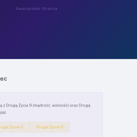
Gwiazdozbiór Strzelca
lec
ją z Drogą Życia 9 (mądrość, wolność) oraz Drogą
ja).
roga Życia 5
Droga Życia 9