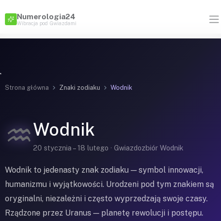
Numerologia24
Wibracja pod Gwiazdami
Strona główna
Znaki zodiaku
Wodnik
♒
Wodnik
20 stycznia – 18 lutego · Gwiazdozbiór Wodnik
Wodnik to jedenasty znak zodiaku — symbol innowacji,
humanizmu i wyjątkowości. Urodzeni pod tym znakiem są
oryginalni, niezależni i często wyprzedzają swoje czasy.
Rządzone przez Uranus — planetę rewolucji i postępu.