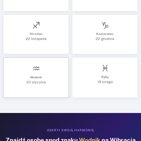
♐
♑
Strzelec
Koziorożec
22 listopada
22 grudnia
♓
♒
Ryby
Wodnik
19 lutego
20 stycznia
ODKRYJ SWOJĄ HARMONIĘ
Znajdź osobę spod znaku
Wodnik
na Wibracja