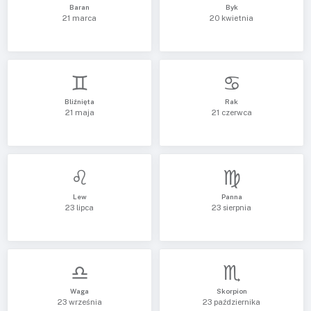
Baran
Byk
21 marca
20 kwietnia
♊
♋
Bliźnięta
Rak
21 maja
21 czerwca
♌
♍
Lew
Panna
23 lipca
23 sierpnia
♎
♏
Waga
Skorpion
23 września
23 października