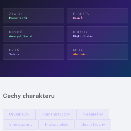
ŻYWIOŁ
PLANETA
Powietrze 💨
Uran ⛢
KAMIEŃ
KOLORY
Ametyst, Granat
Błękit, Srebro
DZIEŃ
METAL
Sobota
Aluminium
Cechy charakteru
Oryginalny
Humanistyczny
Niezależny
Innowacyjny
Przyjacielski
Idealistyczny